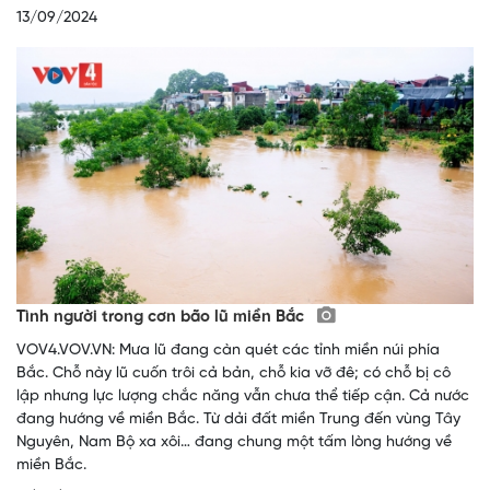
13/09/2024
Tình người trong cơn bão lũ miền Bắc
VOV4.VOV.VN: Mưa lũ đang càn quét các tỉnh miền núi phía
Bắc. Chỗ này lũ cuốn trôi cả bản, chỗ kia vỡ đê; có chỗ bị cô
lập nhưng lực lượng chắc năng vẫn chưa thể tiếp cận. Cả nước
đang hướng về miền Bắc. Từ dải đất miền Trung đến vùng Tây
Nguyên, Nam Bộ xa xôi… đang chung một tấm lòng hướng về
miền Bắc.