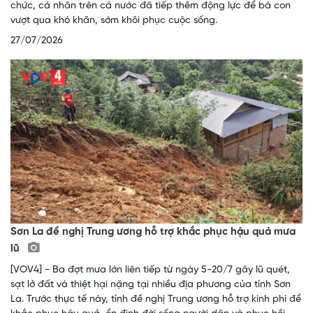
chức, cá nhân trên cả nước đã tiếp thêm động lực để bà con
vượt qua khó khăn, sớm khôi phục cuộc sống.
27/07/2026
Sơn La đề nghị Trung ương hỗ trợ khắc phục hậu quả mưa
lũ
[VOV4] - Ba đợt mưa lớn liên tiếp từ ngày 5-20/7 gây lũ quét,
sạt lở đất và thiệt hại nặng tại nhiều địa phương của tỉnh Sơn
La. Trước thực tế này, tỉnh đề nghị Trung ương hỗ trợ kinh phí để