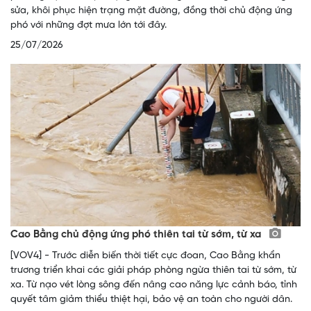
sửa, khôi phục hiện trạng mặt đường, đồng thời chủ động ứng
phó với những đợt mưa lớn tới đây.
25/07/2026
Cao Bằng chủ động ứng phó thiên tai từ sớm, từ xa
[VOV4] - Trước diễn biến thời tiết cực đoan, Cao Bằng khẩn
trương triển khai các giải pháp phòng ngừa thiên tai từ sớm, từ
xa. Từ nạo vét lòng sông đến nâng cao năng lực cảnh báo, tỉnh
quyết tâm giảm thiểu thiệt hại, bảo vệ an toàn cho người dân.