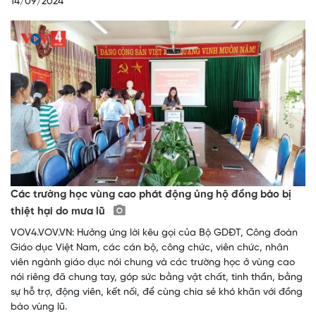
14/09/2024
Các trường học vùng cao phát động ủng hộ đồng bào bị
thiệt hại do mưa lũ
VOV4.VOV.VN: Hưởng ứng lời kêu gọi của Bộ GDĐT, Công đoàn
Giáo dục Việt Nam, các cán bộ, công chức, viên chức, nhân
viên ngành giáo dục nói chung và các trường học ở vùng cao
nói riêng đã chung tay, góp sức bằng vật chất, tinh thần, bằng
sự hỗ trợ, động viên, kết nối, để cùng chia sẻ khó khăn với đồng
bào vùng lũ.