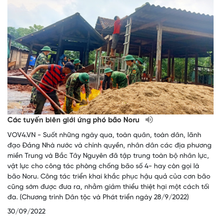
Các tuyến biên giới ứng phó bão Noru
VOV4.VN - Suốt những ngày qua, toàn quân, toàn dân, lãnh
đạo Đảng Nhà nước và chính quyền, nhân dân các địa phương
miền Trung và Bắc Tây Nguyên đã tập trung toàn bộ nhân lực,
vật lực cho công tác phòng chống bão số 4- hay còn gọi là
bão Noru. Công tác triển khai khắc phục hậu quả của cơn bão
cũng sớm được đưa ra, nhằm giảm thiểu thiệt hại một cách tối
đa. (Chương trình Dân tộc và Phát triển ngày 28/9/2022)
30/09/2022