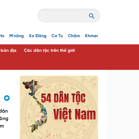
Ho
M'nông
Xơ Đăng
Cơ Tu
Chăm
Khmer
c bản địa
Các dân tộc trên thế giới
 dân
hòng
ớm