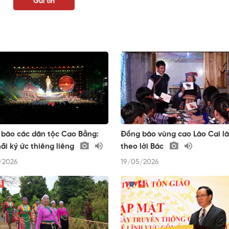
bào các dân tộc Cao Bằng:
Đồng bào vùng cao Lào Cai l
ãi ký ức thiêng liêng
theo lời Bác
/2026
19/05/2026