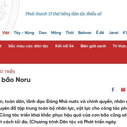
Việt
Tày - Nùng
Dao
Mông
Thái
Bahnar
Ê đê
Jarai
K'
t
Sắc màu các dân tộc
Kết nối 54
Biên giới xanh
Tri thứ
T TRIỂN
ó bão Noru
n, toàn dân, lãnh đạo Đảng Nhà nước và chính quyền, nhân
yên đã tập trung toàn bộ nhân lực, vật lực cho công tác p
 Công tác triển khai khắc phục hậu quả của cơn bão cũng s
t cách tối đa. (Chương trình Dân tộc và Phát triển ngày