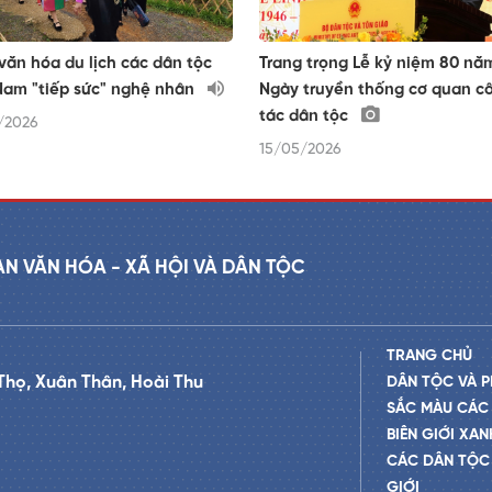
văn hóa du lịch các dân tộc
Trang trọng Lễ kỷ niệm 80 nă
Nam "tiếp sức" nghệ nhân
Ngày truyền thống cơ quan c
tác dân tộc
/2026
15/05/2026
AN VĂN HÓA - XÃ HỘI VÀ DÂN TỘC
TRANG CHỦ
Thọ, Xuân Thân, Hoài Thu
DÂN TỘC VÀ P
SẮC MÀU CÁC
BIÊN GIỚI XAN
CÁC DÂN TỘC 
GIỚI