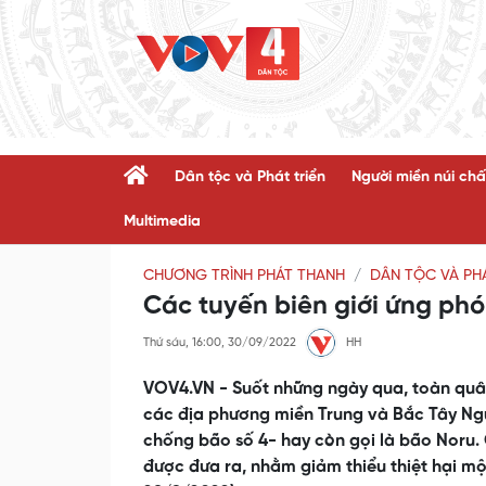
Dân tộc và Phát triển
Người miền núi chấ
Multimedia
CHƯƠNG TRÌNH PHÁT THANH
DÂN TỘC VÀ PHÁ
Các tuyến biên giới ứng ph
Thứ sáu, 16:00, 30/09/2022
HH
VOV4.VN - Suốt những ngày qua, toàn quâ
các địa phương miền Trung và Bắc Tây Ngu
chống bão số 4- hay còn gọi là bão Noru.
được đưa ra, nhằm giảm thiểu thiệt hại mộ