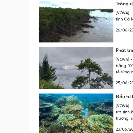
Trồng r
[VOV4] -
tỉnh Cà 
26/06/2
Phát tr
[VOV4] -
bằng “0”
tế rừng g
25/06/2
Đầu tư 
[VOV4] -
trợ sinh 
trường, 
23/06/2