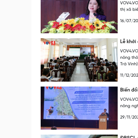
VOV4.VOV
thị xã bi
16/07/2
Lễ khởi
VOV4.VOV
nông thô
Trà Vinh)
11/12/20
Biến đổ
VOV4.VOV
nông ngh
29/11/20