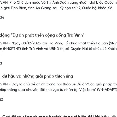
.VN: Phó Chủ tịch nước Võ Thị Ánh Xuân cùng Đoàn đại biểu Quốc hội 
ên giới Tịnh Biên, tỉnh An Giang sau Kỳ họp thứ 7, Quốc hội khóa XV.
024
 động “Dự án phát triển cộng đồng Trà Vinh”
.VN - Ngày 08/12/2023, tại Trà Vinh, Tổ chức Phát triển Hà Lan (SNV
n (NN&PTNT) tỉnh Trà Vinh và UBND thị xã Duyên Hải tổ chức Lễ Khởi
.
23
i khí hậu và những giải pháp thích ứng
.VN - Đây là chủ đề chính trong hội thảo về Dự án“Các giải pháp thí
iệp thông qua chuyển đổi khu vực tư nhân tại Việt Nam” (VN-ADAPT) 
22