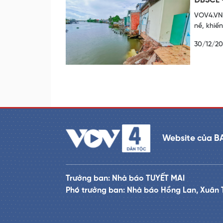
ĐBSCL -
VOV4.VN 
nề, khiế
30/12/20
Website của B
Trưởng ban: Nhà báo TUYẾT MAI
Phó trưởng ban: Nhà báo Hồng Lan, Xuân 