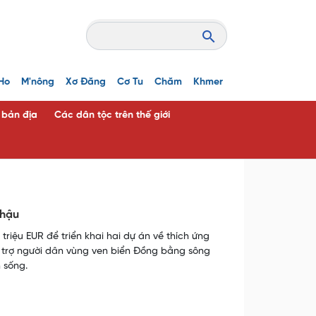
Ho
M'nông
Xơ Đăng
Cơ Tu
Chăm
Khmer
c bản địa
Các dân tộc trên thế giới
 hậu
triệu EUR để triển khai hai dự án về thích ứng
hỗ trợ người dân vùng ven biển Đồng bằng sông
 sống.