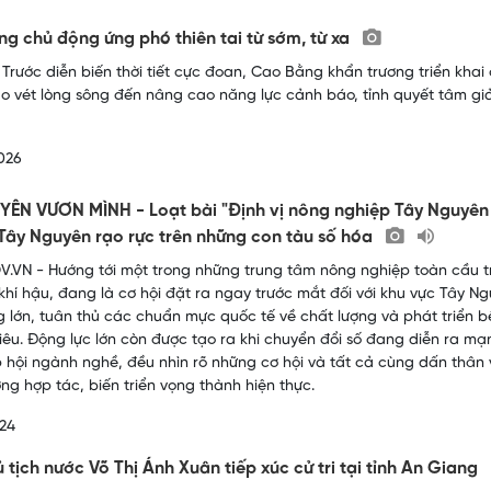
g chủ động ứng phó thiên tai từ sớm, từ xa
 Trước diễn biến thời tiết cực đoan, Cao Bằng khẩn trương triển khai
ạo vét lòng sông đến nâng cao năng lực cảnh báo, tỉnh quyết tâm giả
026
ÊN VƯƠN MÌNH - Loạt bài "Định vị nông nghiệp Tây Nguyên tr
Tây Nguyên rạo rực trên những con tàu số hóa
.VN - Hướng tới một trong những trung tâm nông nghiệp toàn cầu tr
 khí hậu, đang là cơ hội đặt ra ngay trước mắt đối với khu vực Tây Ngu
g lớn, tuân thủ các chuẩn mực quốc tế về chất lượng và phát triển 
tiêu. Động lực lớn còn được tạo ra khi chuyển đổi số đang diễn ra m
p hội ngành nghề, đều nhìn rõ những cơ hội và tất cả cùng dấn thân v
ng hợp tác, biến triển vọng thành hiện thực.
24
 tịch nước Võ Thị Ánh Xuân tiếp xúc cử tri tại tỉnh An Giang