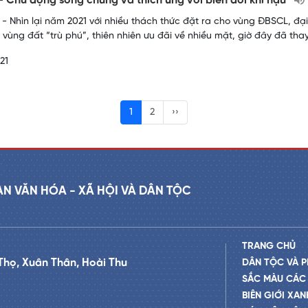
 Chủ động sống chung và thích ứng với biến đổi khí hậu
- Nhìn lại năm 2021 với nhiều thách thức đặt ra cho vùng ĐBSCL, đại
n vùng đất “trù phú”, thiên nhiên ưu đãi về nhiều mặt, giờ đây đã thay
21
1
2
››
AN VĂN HÓA - XÃ HỘI VÀ DÂN TỘC
TRANG CHỦ
Thọ, Xuân Thân, Hoài Thu
DÂN TỘC VÀ P
SẮC MÀU CÁC
BIÊN GIỚI XAN