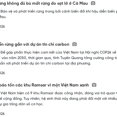
ừng không đủ bù mất rừng do sạt lở ở Cà Mau
 Bảo vệ và phát triển rừng trong bối cảnh biến đổi khí hậu diễn biến
Mau.
026
iển rừng gắn với dự án tín chỉ carbon
 Để góp phần thực hiện cam kết của Việt Nam tại Hội nghị COP26 về 
 vào năm 2050, thời gian qua, tỉnh Tuyên Quang tăng cường công tác
ắn với phát triển dự án tín chỉ carbon tại địa phương.
026
bảo tồn các khu Ramsar vì một Việt Nam xanh
 Việt Nam hiện có 9 khu Ramsar được công nhận, đóng vai trò quan t
kế cộng đồng. Tuy nhiên, hệ sinh thái này đang phải đối mặt với nhiều
sự gia tăng dân số cơ học.
026