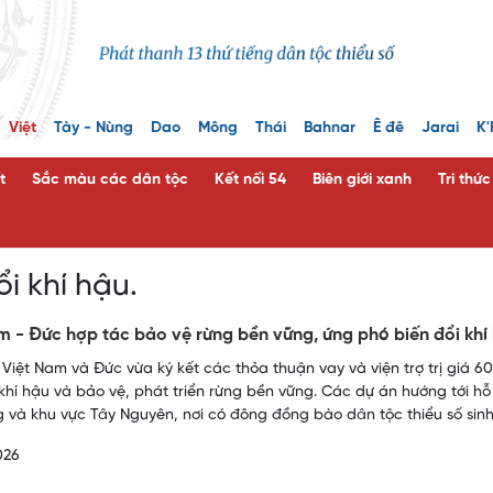
Việt
Tày - Nùng
Dao
Mông
Thái
Bahnar
Ê đê
Jarai
K'
t
Sắc màu các dân tộc
Kết nối 54
Biên giới xanh
Tri thứ
ổi khí hậu.
m - Đức hợp tác bảo vệ rừng bền vững, ứng phó biến đổi khí
 Việt Nam và Đức vừa ký kết các thỏa thuận vay và viện trợ trị giá 60 
 khí hậu và bảo vệ, phát triển rừng bền vững. Các dự án hướng tới 
 và khu vực Tây Nguyên, nơi có đông đồng bào dân tộc thiểu số sinh
026