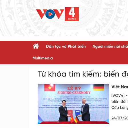
Dân tộc và Phát triển
Người miền núi chấ
Multimedia
Từ khóa tìm kiếm:
biến đ
Việt Na
[VOV4] -
biến đổi
Cửu Long
24/07/2