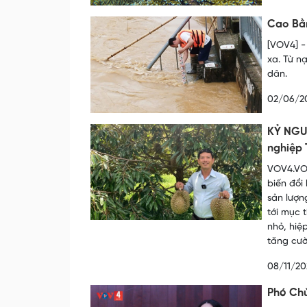
Cao Bằn
[VOV4] -
xa. Từ n
dân.
02/06/2
KỶ NGUY
nghiệp 
VOV4.VOV
biến đổi
sản lượn
tới mục 
nhỏ, hiệ
tăng cườ
08/11/20
Phó Chủ