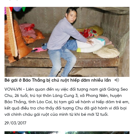
Bé gái ở Bảo Thắng bị chú ruột hiếp dâm nhiều lần
VOV4.VN - Liên quan đến vụ việc đối tượng nam giới Giàng Seo
Chu, 26 tuổi, trú tại thôn Làng Cung 3, xã Phong Niên, huyện
Bảo Thắng, tỉnh Lào Cai, bị tạm giữ về hành vi hiếp dâm trẻ em,
kết quả điều tra cho thấy đối tượng Chu đã giở hành vi đồi bại
với chính cháu gái ruột của mình từ khi bé mới 12 tuổi.
29/03/2017