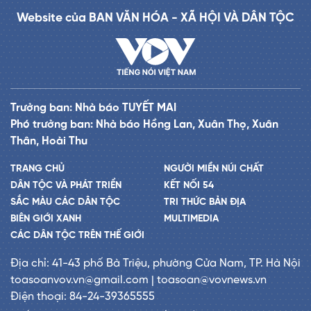
Website của BAN VĂN HÓA - XÃ HỘI VÀ DÂN TỘC
Trưởng ban: Nhà báo TUYẾT MAI
Phó trưởng ban: Nhà báo Hồng Lan, Xuân Thọ, Xuân
Thân, Hoài Thu
TRANG CHỦ
NGƯỜI MIỀN NÚI CHẤT
DÂN TỘC VÀ PHÁT TRIỂN
KẾT NỐI 54
SẮC MÀU CÁC DÂN TỘC
TRI THỨC BẢN ĐỊA
BIÊN GIỚI XANH
MULTIMEDIA
CÁC DÂN TỘC TRÊN THẾ GIỚI
Địa chỉ: 41-43 phố Bà Triệu, phường Cửa Nam, TP. Hà Nội
toasoanvov.vn@gmail.com | toasoan@vovnews.vn
Điện thoại: 84-24-39365555