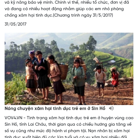
và kỹ năng bảo vệ mình. Chính vì thế, nhiều tổ chức, đơn vị đã
và đang có nhiều hoạt động nhằm giúp các em nhỏ phòng
chống xâm hại tình dục.(Chương trình ngày 31/5/2017)
31/05/2017
Nóng chuyện xâm hại tình dục trẻ em ở Sìn Hồ
VOV4.VN - Tình trạng xâm hại tình dục trẻ em ở huyện vùng cao
Sìn Hồ, tỉnh Lai Châu, thời gian qua có chiều hướng gia tăng về
số vụ cũng như mức độ hành vi phạm tội. Nạn nhân bị xâm hại
tình dục xuất hiện đủ các lứa tuổi và có vụ xâm hại nhiều đối