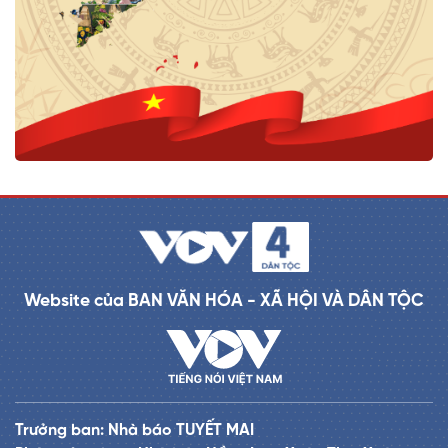
Website của BAN VĂN HÓA - XÃ HỘI VÀ DÂN TỘC
Trưởng ban: Nhà báo TUYẾT MAI