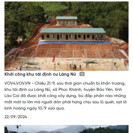
Khởi công khu tái định cư Làng Nủ
VOV4.VOV.VN - Chiều 21/9, sau thời gian chuẩn bị khẩn trương,
khu tái định cư Làng Nủ, xã Phúc Khánh, huyện Bảo Yên, tỉnh
Lào Cai đã được khởi công xây dựng, bù đắp phần nào những
mất mát to lớn mà người dân phải hứng chịu sau lũ quét, sạt lở
kinh hoàng ngày 10/9 vừa qua.
22/09/2024