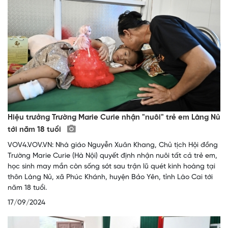
Hiệu trưởng Trường Marie Curie nhận "nuôi" trẻ em Làng Nủ
tới năm 18 tuổi
VOV4.VOV.VN: Nhà giáo Nguyễn Xuân Khang, Chủ tịch Hội đồng
Trường Marie Curie (Hà Nội) quyết định nhận nuôi tất cả trẻ em,
học sinh may mắn còn sống sót sau trận lũ quét kinh hoàng tại
thôn Làng Nủ, xã Phúc Khánh, huyện Bảo Yên, tỉnh Lào Cai tới
năm 18 tuổi.
17/09/2024