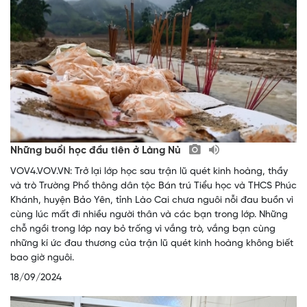
Những buổi học đầu tiên ở Làng Nủ
VOV4.VOV.VN: Trở lại lớp học sau trận lũ quét kinh hoàng, thầy
và trò Trường Phổ thông dân tộc Bán trú Tiểu học và THCS Phúc
Khánh, huyện Bảo Yên, tỉnh Lào Cai chưa nguôi nỗi đau buồn vì
cùng lúc mất đi nhiều người thân và các bạn trong lớp. Những
chỗ ngồi trong lớp nay bỏ trống vì vắng trò, vắng bạn cùng
những kí ức đau thương của trận lũ quét kinh hoàng không biết
bao giờ nguôi.
18/09/2024