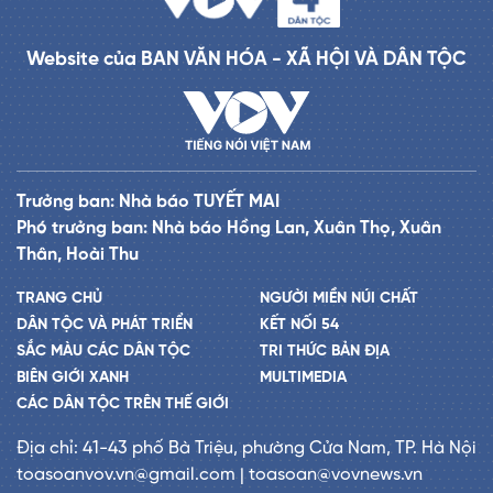
Website của BAN VĂN HÓA - XÃ HỘI VÀ DÂN TỘC
Trưởng ban: Nhà báo TUYẾT MAI
Phó trưởng ban: Nhà báo Hồng Lan, Xuân Thọ, Xuân
Thân, Hoài Thu
TRANG CHỦ
NGƯỜI MIỀN NÚI CHẤT
DÂN TỘC VÀ PHÁT TRIỂN
KẾT NỐI 54
SẮC MÀU CÁC DÂN TỘC
TRI THỨC BẢN ĐỊA
BIÊN GIỚI XANH
MULTIMEDIA
CÁC DÂN TỘC TRÊN THẾ GIỚI
Địa chỉ: 41-43 phố Bà Triệu, phường Cửa Nam, TP. Hà Nội
toasoanvov.vn@gmail.com | toasoan@vovnews.vn