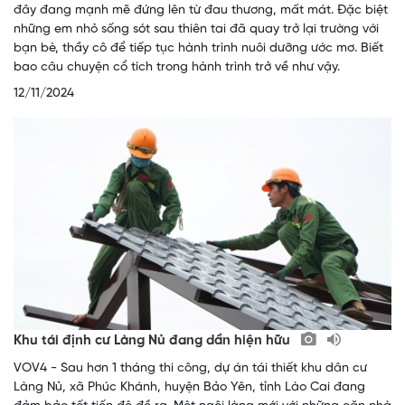
đây đang mạnh mẽ đứng lên từ đau thương, mất mát. Đặc biệt
những em nhỏ sống sót sau thiên tai đã quay trở lại trường với
bạn bè, thầy cô để tiếp tục hành trình nuôi dưỡng ước mơ. Biết
bao câu chuyện cổ tích trong hành trình trở về như vậy.
12/11/2024
Khu tái định cư Làng Nủ đang dần hiện hữu
VOV4 - Sau hơn 1 tháng thi công, dự án tái thiết khu dân cư
Làng Nủ, xã Phúc Khánh, huyện Bảo Yên, tỉnh Lào Cai đang