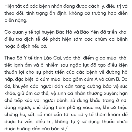
Hiện tất cả các bệnh nhân đang được cách ly, điều trị và
theo dõi, tình trạng ổn định, không có trường hợp diễn
biến nặng.
Cơ quan y tế tại huyện Bắc Hà và Bảo Yên đã triển khai
điều tra dịch tễ để phát hiện sớm các chùm ca bệnh
hoặc ổ dịch nếu có.
Theo Sở Y tế tỉnh Lào Cai, vào thời điểm giao mùa, thời
tiết lạnh ẩm và ô nhiễm sau ngập lụt đã tạo điều kiện
thuận lợi cho sự phát triển của các bệnh về đường hô
hấp, đặc biệt là cúm mùa, bao gồm cúm A và cúm B. Do
đó, khuyến cáo người dân cần tăng cường bảo vệ sức
khỏe, giữ ấm cơ thể, vệ sinh cá nhân thường xuyên; hạn
chế tiếp xúc với người bệnh, sử dụng khẩu trang ở nơi
đông người; chủ động tiêm phòng vaccine; khi có triệu
chứng ho, sốt, sổ mũi cần tới cơ sở y tế thăm khám để
được tư vấn, điều trị, không tự ý sử dụng thuốc chưa
được hướng dẫn của bác sĩ./.