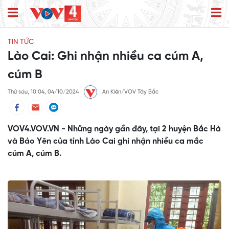
TIN TỨC
Lào Cai: Ghi nhận nhiều ca cúm A,
cúm B
Thứ sáu, 10:04, 04/10/2024
An Kiên/VOV Tây Bắc
VOV4.VOV.VN - Những ngày gần đây, tại 2 huyện Bắc Hà
và Bảo Yên của tỉnh Lào Cai ghi nhận nhiều ca mắc
cúm A, cúm B.