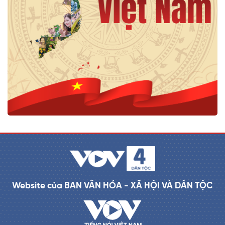
Website của BAN VĂN HÓA - XÃ HỘI VÀ DÂN TỘC