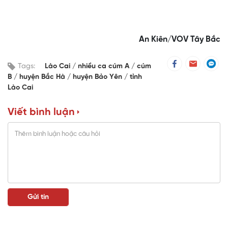
An Kiên/VOV Tây Bắc
Tags:
Lào Cai
nhiều ca cúm A
cúm
B
huyện Bắc Hà
huyện Bảo Yên
tỉnh
Lào Cai
Viết bình luận