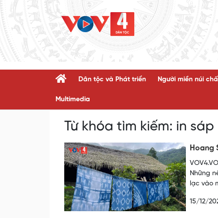
Dân tộc và Phát triển
Người miền núi chấ
Multimedia
Từ khóa tìm kiếm:
in sáp
Hoang 
VOV4.VOV
Những nế
lạc vào 
15/12/20