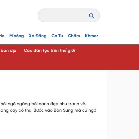
Ho
M'nông
Xơ Đăng
Cơ Tu
Chăm
Khmer
c bản địa
Các dân tộc trên thế giới
hỏi ngỡ ngàng bởi cảnh đẹp như tranh vẽ.
 hàng cây cổ thụ. Bước vào Bản Sưng mà cứ ngỡ