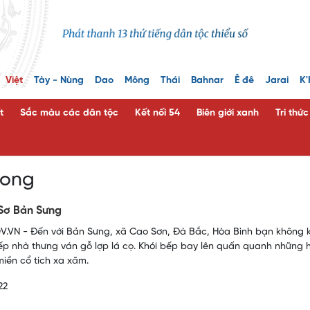
Việt
Tày - Nùng
Dao
Mông
Thái
Bahnar
Ê đê
Jarai
K'
t
Sắc màu các dân tộc
Kết nối 54
Biên giới xanh
Tri thứ
 ong
Sơ Bản Sưng
.VN - Đến với Bản Sưng, xã Cao Sơn, Đà Bắc, Hòa Bình bạn không k
p nhà thưng ván gỗ lợp lá cọ. Khói bếp bay lên quấn quanh những
miền cổ tích xa xăm.
22