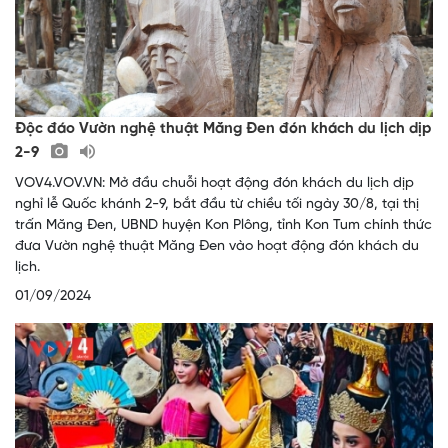
Độc đáo Vườn nghệ thuật Măng Đen đón khách du lịch dịp
2-9
VOV4.VOV.VN: Mở đầu chuỗi hoạt động đón khách du lịch dịp
nghỉ lễ Quốc khánh 2-9, bắt đầu từ chiều tối ngày 30/8, tại thị
trấn Măng Đen, UBND huyện Kon Plông, tỉnh Kon Tum chính thức
đưa Vườn nghệ thuật Măng Đen vào hoạt động đón khách du
lịch.
01/09/2024