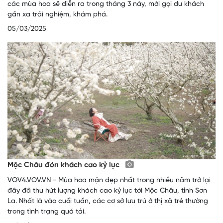
các mùa hoa sẽ diễn ra trong tháng 3 này, mời gọi du khách
gần xa trải nghiệm, khám phá.
05/03/2025
Mộc Châu đón khách cao kỷ lục
VOV4.VOV.VN - Mùa hoa mận đẹp nhất trong nhiều năm trở lại
đây đã thu hút lượng khách cao kỷ lục tới Mộc Châu, tỉnh Sơn
La. Nhất là vào cuối tuần, các cơ sở lưu trú ở thị xã trẻ thường
trong tình trạng quá tải.