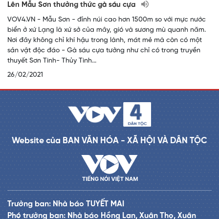
Lên Mẫu Sơn thưởng thức gà sáu cựa
VOV4.VN - Mẫu Sơn - đỉnh núi cao hơn 1500m so với mực nước
biển ở xứ Lạng là xứ sở của mây, gió và sương mù quanh năm.
Nơi đây không chỉ khí hậu trong lành, mát mẻ mà còn có một
sản vật độc đáo - Gà sáu cựa tưởng như chỉ có trong truyền
thuyết Sơn Tinh- Thủy Tinh...
26/02/2021
Website của BAN VĂN HÓA - XÃ HỘI VÀ DÂN TỘC
Trưởng ban: Nhà báo TUYẾT MAI
Phó trưởng ban: Nhà báo Hồng Lan, Xuân Thọ, Xuân