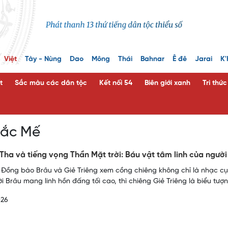
Việt
Tày - Nùng
Dao
Mông
Thái
Bahnar
Ê đê
Jarai
K'
t
Sắc màu các dân tộc
Kết nối 54
Biên giới xanh
Tri thứ
Đắc Mế
Tha và tiếng vọng Thần Mặt trời: Báu vật tâm linh của người
 Đồng bào Brâu và Giẻ Triêng xem cồng chiêng không chỉ là nhạc cụ
i Brâu mang linh hồn đấng tối cao, thì chiêng Giẻ Triêng là biểu tượn
026