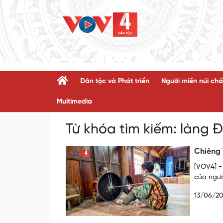
Dân tộc và Phát triển
Người miền núi chấ
Multimedia
Từ khóa tìm kiếm:
làng 
Chiêng 
[VOV4] -
của ngườ
13/06/2