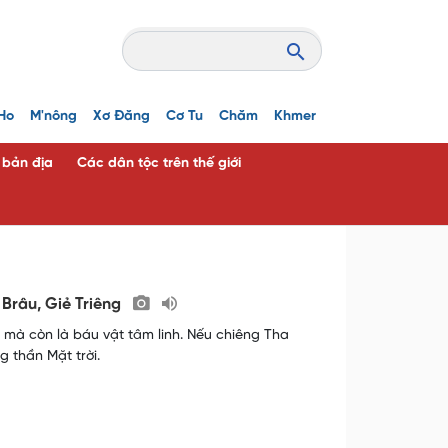
Ho
M'nông
Xơ Đăng
Cơ Tu
Chăm
Khmer
c bản địa
Các dân tộc trên thế giới
 Brâu, Giẻ Triêng
 mà còn là báu vật tâm linh. Nếu chiêng Tha
g thần Mặt trời.