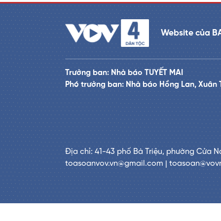
Website của B
Trưởng ban: Nhà báo TUYẾT MAI
Phó trưởng ban: Nhà báo Hồng Lan, Xuân 
Địa chỉ: 41-43 phố Bà Triệu, phường Cửa N
toasoanvov.vn@gmail.com | toasoan@vov