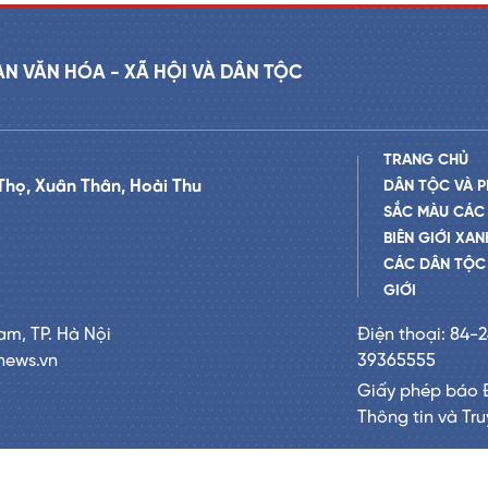
AN VĂN HÓA - XÃ HỘI VÀ DÂN TỘC
TRANG CHỦ
Thọ, Xuân Thân, Hoài Thu
DÂN TỘC VÀ P
SẮC MÀU CÁC
BIÊN GIỚI XAN
CÁC DÂN TỘC 
GIỚI
am, TP. Hà Nội
Điện thoại: 84-
news.vn
39365555
Giấy phép báo 
Thông tin và Tr