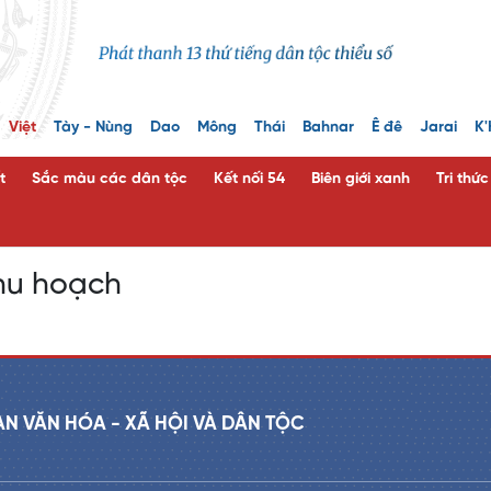
Việt
Tày - Nùng
Dao
Mông
Thái
Bahnar
Ê đê
Jarai
K'
t
Sắc màu các dân tộc
Kết nối 54
Biên giới xanh
Tri thứ
hu hoạch
AN VĂN HÓA - XÃ HỘI VÀ DÂN TỘC