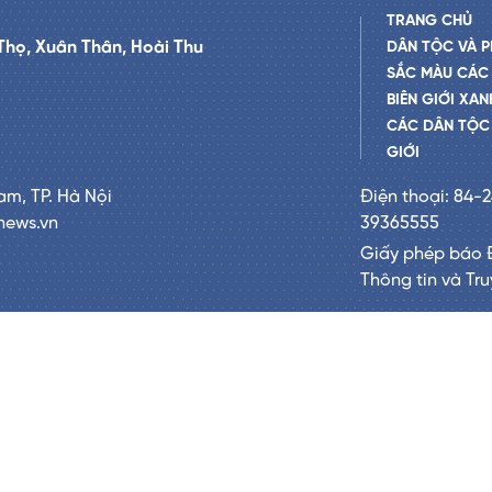
TRANG CHỦ
Thọ, Xuân Thân, Hoài Thu
DÂN TỘC VÀ P
SẮC MÀU CÁC
BIÊN GIỚI XAN
CÁC DÂN TỘC 
GIỚI
am, TP. Hà Nội
Điện thoại: 84-
news.vn
39365555
Giấy phép báo 
Thông tin và Tr