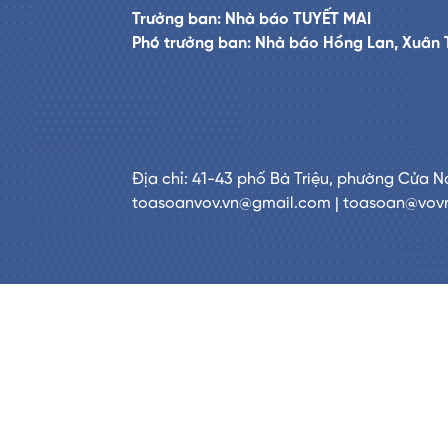
Trưởng ban: Nhà báo TUYẾT MAI
Phó trưởng ban: Nhà báo Hồng Lan, Xuân 
Địa chỉ: 41-43 phố Bà Triệu, phường Cửa N
toasoanvov.vn@gmail.com | toasoan@vov