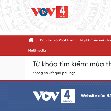
Dân tộc và Phát triển
Người miền núi chấ
Multimedia
Từ khóa tìm kiếm:
mùa t
Không có kết quả phù hợp
Website của B