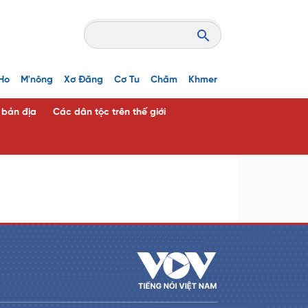
Ho
M'nông
Xơ Đăng
Cơ Tu
Chăm
Khmer
c bản địa
Các dân tộc trên thế giới