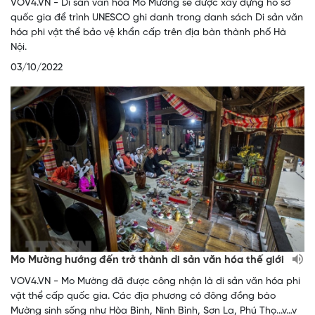
VOV4.VN - Di sản văn hóa Mo Mường sẽ được xây dựng hồ sơ
quốc gia để trình UNESCO ghi danh trong danh sách Di sản văn
hóa phi vật thể bảo vệ khẩn cấp trên địa bàn thành phố Hà
Nội.
03/10/2022
Mo Mường hướng đến trở thành di sản văn hóa thế giới
VOV4.VN - Mo Mường đã được công nhận là di sản văn hóa phi
vật thể cấp quốc gia. Các địa phương có đông đồng bào
Mường sinh sống như Hòa Bình, Ninh Bình, Sơn La, Phú Thọ...v…v