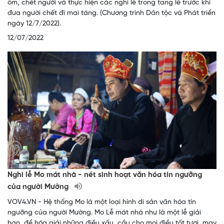
ốm, chết người và thực hiện các nghi lễ trong tang lễ trước khi
đưa người chết đi mai táng. (Chương trình Dân tộc và Phát triển
ngày 12/7/2022).
12/07/2022
Nghi lễ Mo mát nhà - nét sinh hoạt văn hóa tín ngưỡng
của người Mường
VOV4.VN - Hệ thống Mo là một loại hình di sản văn hóa tín
ngưỡng của người Mường. Mo Lễ mát nhà như là một lễ giải
hạn, để hóa giải những điều xấu, cầu cho mọi điều tốt tươi, may