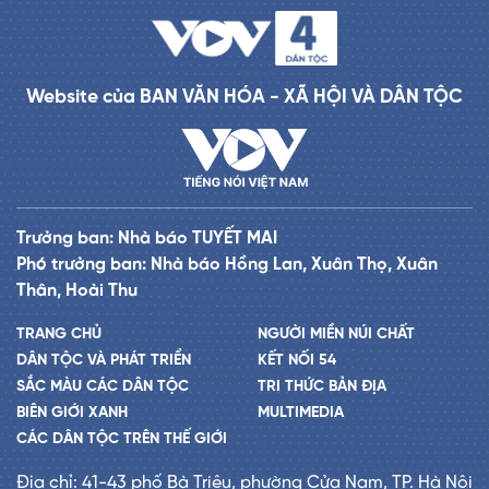
Website của BAN VĂN HÓA - XÃ HỘI VÀ DÂN TỘC
Trưởng ban: Nhà báo TUYẾT MAI
Phó trưởng ban: Nhà báo Hồng Lan, Xuân Thọ, Xuân
Thân, Hoài Thu
TRANG CHỦ
NGƯỜI MIỀN NÚI CHẤT
DÂN TỘC VÀ PHÁT TRIỂN
KẾT NỐI 54
SẮC MÀU CÁC DÂN TỘC
TRI THỨC BẢN ĐỊA
BIÊN GIỚI XANH
MULTIMEDIA
CÁC DÂN TỘC TRÊN THẾ GIỚI
Địa chỉ: 41-43 phố Bà Triệu, phường Cửa Nam, TP. Hà Nội