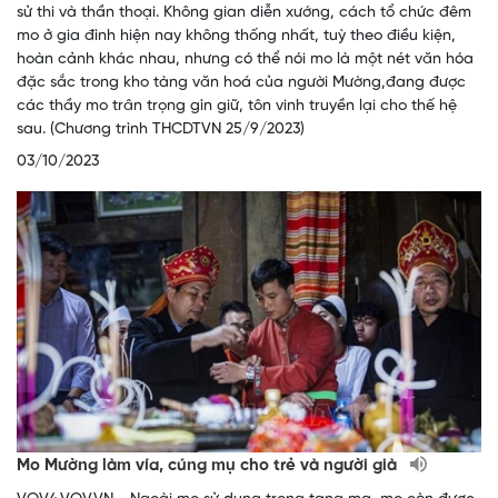
sử thi và thần thoại. Không gian diễn xướng, cách tổ chức đêm
mo ở gia đình hiện nay không thống nhất, tuỳ theo điều kiện,
hoàn cảnh khác nhau, nhưng có thể nói mo là một nét văn hóa
đặc sắc trong kho tàng văn hoá của người Mường,đang được
các thầy mo trân trọng gìn giữ, tôn vinh truyền lại cho thế hệ
sau. (Chương trình THCDTVN 25/9/2023)
03/10/2023
Mo Mường làm vía, cúng mụ cho trẻ và người già