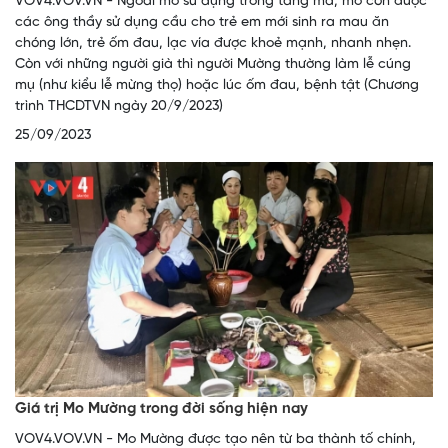
VOV4.VOV.VN - Ngoài mo sử dụng trong tang ma, mo còn được
các ông thầy sử dụng cầu cho trẻ em mới sinh ra mau ăn
chóng lớn, trẻ ốm đau, lạc vía được khoẻ mạnh, nhanh nhẹn.
Còn với những người già thì người Mường thường làm lễ cúng
mụ (như kiểu lễ mừng thọ) hoặc lúc ốm đau, bệnh tật (Chương
trình THCDTVN ngày 20/9/2023)
25/09/2023
Giá trị Mo Mường trong đời sống hiện nay
VOV4.VOV.VN - Mo Mường được tạo nên từ ba thành tố chính,