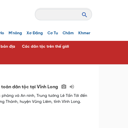
Ho
M'nông
Xơ Đăng
Cơ Tu
Chăm
Khmer
c bản địa
Các dân tộc trên thế giới
 toàn dân tộc tại Vĩnh Long
 phòng và An ninh, Trung tướng Lê Tấn Tới đến
ng Thành, huyện Vũng Liêm, tỉnh Vĩnh Long.