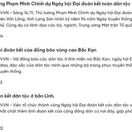
ng Phạm Minh Chính dự Ngày hội Đại đoàn kết toàn dân tộc 
.VN - Sáng 14/11, Thủ tướng Phạm Minh Chính dự Ngày hội Đại đoàn k
ện Văn Lãng, tỉnh Lạng Sơn nhân kỷ niệm 94 năm Ngày truyền thống 
24). Cùng dự có lãnh đạo các bộ, ngành, Trung ương Mặt trận Tổ qu
24
i đoàn kết của đồng bào vùng cao Bắc Kạn
.VN - Với đồng bào các dân tộc ở tỉnh miền núi Bắc Kạn, ngày hội Đạ
đáo, đặc sắc của dân tộc mình qua những bộ trang phục truyền thố
ruyền thống.
22
n kết dân tộc ở bãn Lĩnh.
.VN - Việc tổ chức thành công Ngày hội Đại đoàn kết các dân tộc
thắt chặt thêm tình đoàn kết của cộng đồng dân cư nơi đây, góp phầ
22