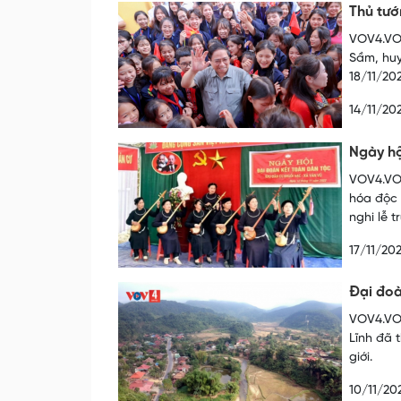
Thủ tướ
VOV4.VOV
Sầm, huy
18/11/20
14/11/20
Ngày hộ
VOV4.VOV
hóa độc 
nghi lễ t
17/11/20
Đại đoà
VOV4.VOV
Lĩnh đã 
giới.
10/11/20