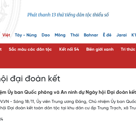
Việt
Tày - Nùng
Dao
Mông
Thái
Bahnar
Ê đê
Jarai
K'
t
Sắc màu các dân tộc
Kết nối 54
Biên giới xanh
Tri thứ
ội đại đoàn kết
ệm Ủy ban Quốc phòng và An ninh dự Ngày hội Đại đoàn kết
.VN - Sáng 18/11, Ủy viên Trung ương Đảng, Chủ nhiệm Ủy ban Quốc
hội Đại đoàn kết toàn dân tộc tại khu dân cư ấp Trung Trạch, xã Tru
24