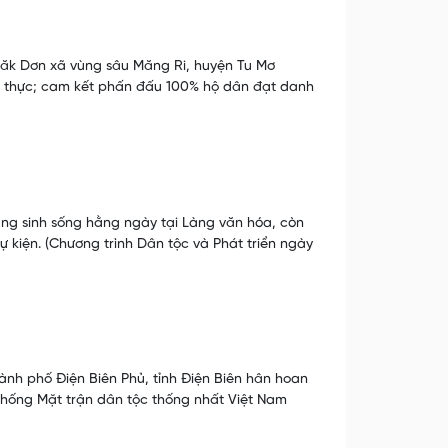
 Đăk Dơn xã vùng sâu Măng Ri, huyện Tu Mơ
ẩm thực; cam kết phấn đấu 100% hộ dân đạt danh
ng sinh sống hằng ngày tại Làng văn hóa, còn
 kiện. (Chương trình Dân tộc và Phát triển ngày
nh phố Điện Biên Phủ, tỉnh Điện Biên hân hoan
thống Mặt trận dân tộc thống nhất Việt Nam