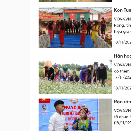
Kon Tum
VOV4.VN 
Rông, tỉ
hiệu gia
18/11/20
Hân hoa
VOV4.VN 
có thêm 
17/11/20
18/11/20
Rộn ràn
VOV4.VN 
tổ chức 
(18/11/19