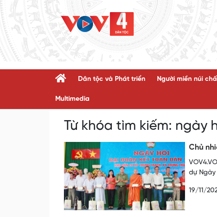
Dân tộc và Phát triển
Người miền núi chấ
Multimedia
Từ khóa tìm kiếm:
ngày h
Chủ nhi
VOV4.VOV
dự Ngày 
19/11/20