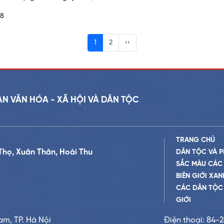
18
1
2
››
AN VĂN HÓA - XÃ HỘI VÀ DÂN TỘC
TRANG CHỦ
Thọ, Xuân Thân, Hoài Thu
DÂN TỘC VÀ P
SẮC MÀU CÁC
BIÊN GIỚI XAN
CÁC DÂN TỘC 
GIỚI
am, TP. Hà Nội
Điện thoại: 84-