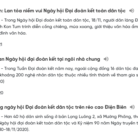
: Lan tỏa niềm vui Ngày hội Đại đoàn kết toàn dân tộc
- Trong Ngày hội Đại đoàn kết toàn dân tộc, 18/11, người dân làng
nh Kon Tum trình diễn cồng chiêng, múa xoang, giới thiệu văn hóa 
 đình văn hóa.
21
n Ngày hội đại đoàn kết tại ngôi nhà chung
- Trong Tuần Đại đoàn kết năm nay, ngoài cộng đồng 16 dân tộc đa
khoảng 200 nghệ nhân dân tộc thuộc nhiều tỉnh thành về tham gia sự
20)
20
g ngày hội Đại đoàn kết dân tộc trên rẻo cao Điện Biên
- Hơn 40 hộ dân sinh sống ở bản Lọng Luông 2, xã Mường Phăng, thà
Ngày hội đại đoàn kết toàn dân tộc và Kỷ niệm 90 năm Ngày truyền 
30-18/11/2020).