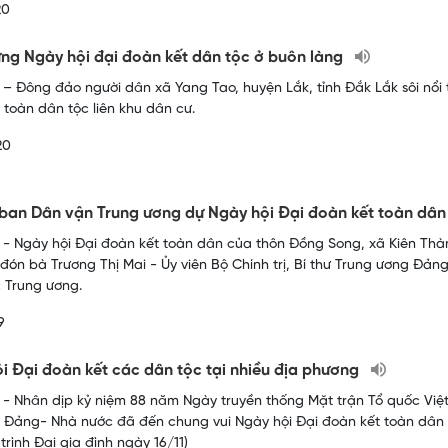
20
ng Ngày hội đại đoàn kết dân tộc ở buôn làng
– Đông đảo người dân xã Yang Tao, huyện Lắk, tỉnh Đắk Lắk sôi nổi
 toàn dân tộc liên khu dân cư.
20
ban Dân vận Trung ương dự Ngày hội Đại đoàn kết toàn dân
- Ngày hội Đại đoàn kết toàn dân của thôn Đồng Song, xã Kiên Thàn
đón bà Trương Thị Mai - Ủy viên Bộ Chính trị, Bí thư Trung ương Đ
 Trung ương.
9
i Đại đoàn kết các dân tộc tại nhiều địa phương
- Nhân dịp kỷ niệm 88 năm Ngày truyền thống Mặt trận Tổ quốc Việt
 Đảng- Nhà nước đã đến chung vui Ngày hội Đại đoàn kết toàn dân 
trình Đại gia đình ngày 16/11)