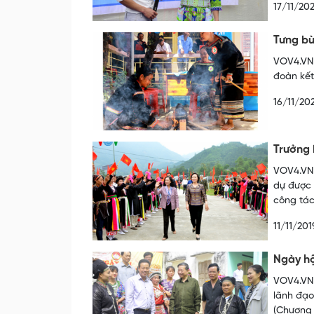
17/11/20
Tưng bừ
VOV4.VN 
đoàn kết
16/11/20
Trưởng 
VOV4.VN 
dự được 
công tác
11/11/201
Ngày hộ
VOV4.VN 
lãnh đạo
(Chương 