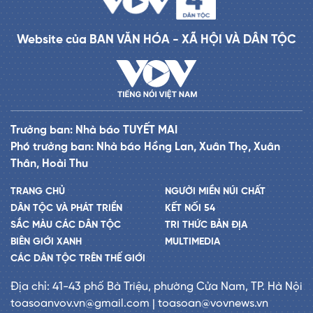
Website của BAN VĂN HÓA - XÃ HỘI VÀ DÂN TỘC
Trưởng ban: Nhà báo TUYẾT MAI
Phó trưởng ban: Nhà báo Hồng Lan, Xuân Thọ, Xuân
Thân, Hoài Thu
TRANG CHỦ
NGƯỜI MIỀN NÚI CHẤT
DÂN TỘC VÀ PHÁT TRIỂN
KẾT NỐI 54
SẮC MÀU CÁC DÂN TỘC
TRI THỨC BẢN ĐỊA
BIÊN GIỚI XANH
MULTIMEDIA
CÁC DÂN TỘC TRÊN THẾ GIỚI
Địa chỉ: 41-43 phố Bà Triệu, phường Cửa Nam, TP. Hà Nội
toasoanvov.vn@gmail.com | toasoan@vovnews.vn