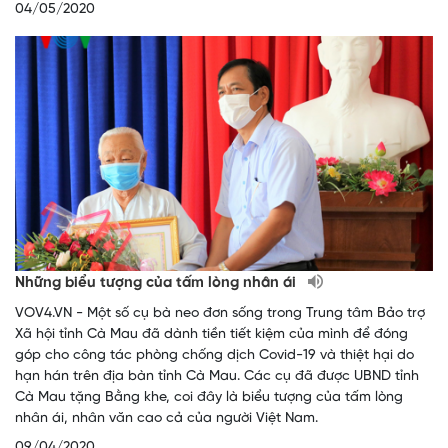
04/05/2020
Những biểu tượng của tấm lòng nhân ái
VOV4.VN - Một số cụ bà neo đơn sống trong Trung tâm Bảo trợ
Xã hội tỉnh Cà Mau đã dành tiền tiết kiệm của mình để đóng
góp cho công tác phòng chống dịch Covid-19 và thiệt hại do
hạn hán trên địa bàn tỉnh Cà Mau. Các cụ đã được UBND tỉnh
Cà Mau tặng Bằng khe, coi đây là biểu tượng của tấm lòng
nhân ái, nhân văn cao cả của người Việt Nam.
09/04/2020