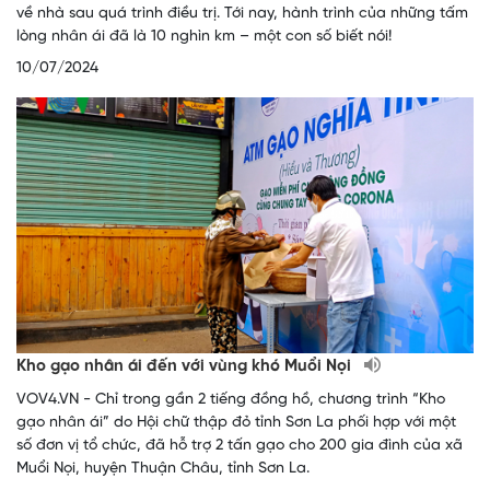
về nhà sau quá trình điều trị. Tới nay, hành trình của những tấm
lòng nhân ái đã là 10 nghìn km – một con số biết nói!
10/07/2024
Kho gạo nhân ái đến với vùng khó Muổi Nọi
VOV4.VN - Chỉ trong gần 2 tiếng đồng hồ, chương trình “Kho
gạo nhân ái” do Hội chữ thập đỏ tỉnh Sơn La phối hợp với một
số đơn vị tổ chức, đã hỗ trợ 2 tấn gạo cho 200 gia đình của xã
Muổi Nọi, huyện Thuận Châu, tỉnh Sơn La.