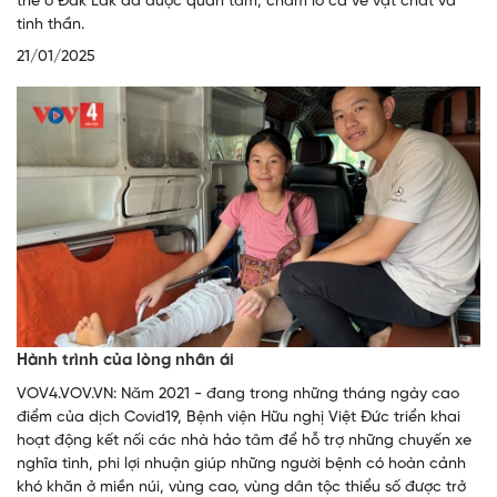
thế ở Đắk Lắk đã được quan tâm, chăm lo cả về vật chất và
tinh thần.
21/01/2025
Hành trình của lòng nhân ái
VOV4.VOV.VN: Năm 2021 - đang trong những tháng ngày cao
điểm của dịch Covid19, Bệnh viện Hữu nghị Việt Đức triển khai
hoạt động kết nối các nhà hảo tâm để hỗ trợ những chuyến xe
nghĩa tình, phi lợi nhuận giúp những người bệnh có hoàn cảnh
khó khăn ở miền núi, vùng cao, vùng dân tộc thiểu số được trở