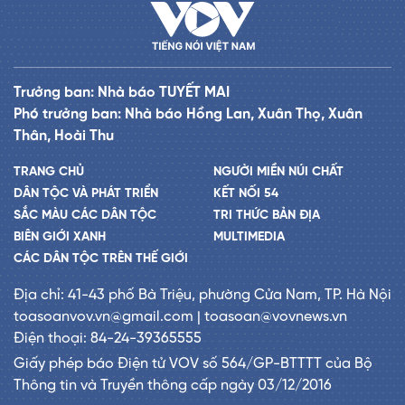
Trưởng ban: Nhà báo TUYẾT MAI
Phó trưởng ban: Nhà báo Hồng Lan, Xuân Thọ, Xuân
Thân, Hoài Thu
TRANG CHỦ
NGƯỜI MIỀN NÚI CHẤT
DÂN TỘC VÀ PHÁT TRIỂN
KẾT NỐI 54
SẮC MÀU CÁC DÂN TỘC
TRI THỨC BẢN ĐỊA
BIÊN GIỚI XANH
MULTIMEDIA
CÁC DÂN TỘC TRÊN THẾ GIỚI
Địa chỉ: 41-43 phố Bà Triệu, phường Cửa Nam, TP. Hà Nội
toasoanvov.vn@gmail.com | toasoan@vovnews.vn
Điện thoại: 84-24-39365555
Giấy phép báo Điện tử VOV số 564/GP-BTTTT của Bộ
Thông tin và Truyền thông cấp ngày 03/12/2016