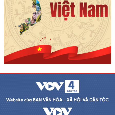
Website của BAN VĂN HÓA - XÃ HỘI VÀ DÂN TỘC