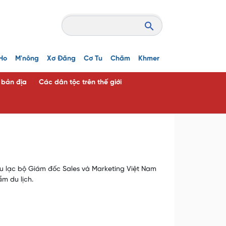
Ho
M'nông
Xơ Đăng
Cơ Tu
Chăm
Khmer
c bản địa
Các dân tộc trên thế giới
âu lạc bộ Giám đốc Sales và Marketing Việt Nam
m du lịch.