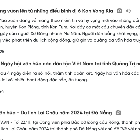
ng vươn lên từ những điều bình dị ở Kon Vơng Kia
ùa xuân đang về mang theo niềm tin và hy vọng mới vào những đổi th
, huyện Kon Plông, tỉnh Kon Tum. Nơi đây có một câu chuyện đầy cả
gày của người Xơ Đăng nhánh Mơ Nâm. Người dân bằng khát vọng, n
g việc phát triển du lịch cộng đồng, giữ gìn và quảng bá văn hóa tru
25
Ngày hội văn hóa các dân tộc Việt Nam tại tỉnh Quảng Trị
au 4 ngày diễn ra sôi nổi, thắm tình đoàn kết, Ngày hội văn hóa các
 lại với nhiều hoạt động đặc sắc, ấn tượng.
24
ăn hóa - Du lịch Lai Châu năm 2024 tại Đà Nẵng
.VN - Tối 22/11, tại Công viên phía Bắc bờ Đông cầu Rồng, thành p
 lịch Lai Châu năm 2024 tại thành phố Đà Nẵng với chủ đề "Về với nhữ