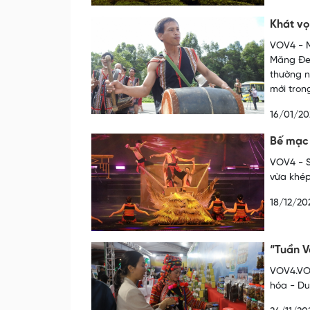
Khát vọ
VOV4 - M
Măng Đen
thường n
mới tron
16/01/20
Bế mạc 
VOV4 - S
vừa khép
18/12/20
“Tuần V
VOV4.VOV
hóa - Du