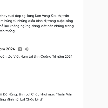
ay tươi đẹp tại làng Kon Vơng Kia, thị trấn
m hứng từ những điều bình dị trong cuộc sống
ỗ lực không ngừng đang viết nên những trang
yền thống.
 năm 2024
 dân tộc Việt Nam tại tỉnh Quảng Trị năm 2024
hố Đà Nẵng, tỉnh Lai Châu khai mạc “Tuần Văn
ng đỉnh núi Lai Châu kỳ vĩ"