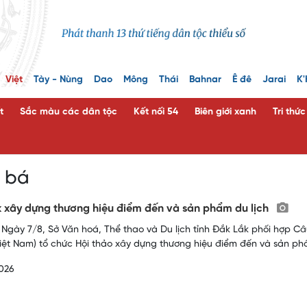
Việt
Tày - Nùng
Dao
Mông
Thái
Bahnar
Ê đê
Jarai
K'
t
Sắc màu các dân tộc
Kết nối 54
Biên giới xanh
Tri thứ
 bá
 xây dựng thương hiệu điểm đến và sản phẩm du lịch
 Ngày 7/8, Sở Văn hoá, Thể thao và Du lịch tỉnh Đắk Lắk phối hợp C
ệt Nam) tổ chức Hội thảo xây dựng thương hiệu điểm đến và sản phẩ
026