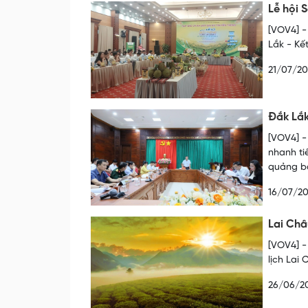
Lễ hội 
[VOV4] -
Lắk - Kế
21/07/2
Đắk Lắk
[VOV4] -
nhanh ti
quảng bá
16/07/2
Lai Châ
[VOV4] -
lịch Lai
26/06/2