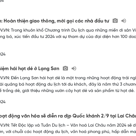
24
: Hoàn thiện giao thông, mời gọi các nhà đầu tư
.VN: Trong khuôn khổ Chương trình Du lịch qua những miền di sản Vi
ng bá, xúc tiến đầu tư 2024 với sự tham dự của đại diện hơn 100 doa
024
hiệm hái hạt dẻ ở Lạng Sơn
.VN: Đến Lạng Sơn hái hạt dẻ là một trong những hoạt động trải ng
ài quảng bá hoạt động du lịch tới du khách, đây là năm thứ 3 chươn
ề trồng dẻ, giới thiệu những vườn cây hạt dẻ và sản phẩm từ hạt dẻ.
024
oạt động văn hóa sẽ diễn ra dịp Quốc khánh 2/9 tại Lai Ch
.VN: Tết Độc lập và Tuần Du lịch – Văn hoá Lai Châu năm 2024 sẽ diễ
n, với chuỗi các hoạt động du lịch, văn hoá phong phú, hấp dẫn m