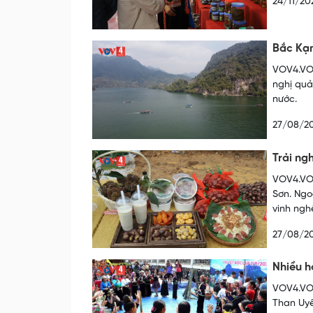
24/11/20
Bắc Kạn
VOV4.VOV
nghị quả
nước.
27/08/2
Trải ng
VOV4.VOV
Sơn. Ngo
vinh ngh
27/08/2
Nhiều h
VOV4.VOV
Than Uyê