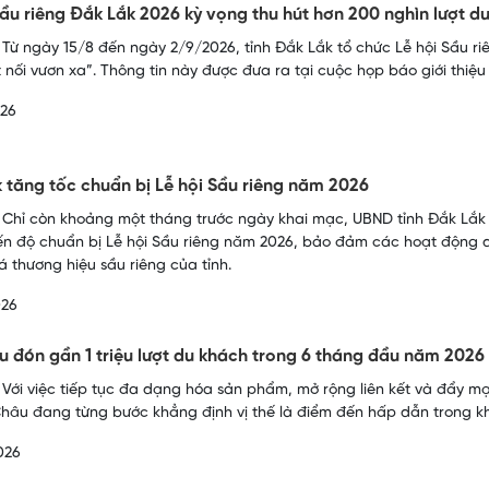
Sầu riêng Đắk Lắk 2026 kỳ vọng thu hút hơn 200 nghìn lượt 
 Từ ngày 15/8 đến ngày 2/9/2026, tỉnh Đắk Lắk tổ chức Lễ hội Sầu r
t nối vươn xa”. Thông tin này được đưa ra tại cuộc họp báo giới thiệu
026
 tăng tốc chuẩn bị Lễ hội Sầu riêng năm 2026
 Chỉ còn khoảng một tháng trước ngày khai mạc, UBND tỉnh Đắk Lắk
ến độ chuẩn bị Lễ hội Sầu riêng năm 2026, bảo đảm các hoạt động 
 thương hiệu sầu riêng của tỉnh.
026
u đón gần 1 triệu lượt du khách trong 6 tháng đầu năm 2026
 Với việc tiếp tục đa dạng hóa sản phẩm, mở rộng liên kết và đẩy 
 Châu đang từng bước khẳng định vị thế là điểm đến hấp dẫn trong k
026