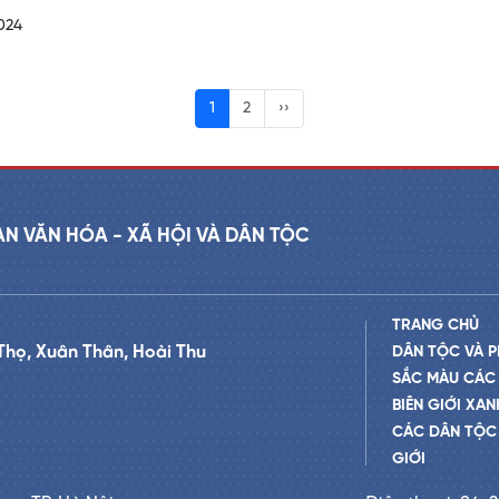
024
1
2
››
AN VĂN HÓA - XÃ HỘI VÀ DÂN TỘC
TRANG CHỦ
Thọ, Xuân Thân, Hoài Thu
DÂN TỘC VÀ P
SẮC MÀU CÁC
BIÊN GIỚI XAN
CÁC DÂN TỘC 
GIỚI