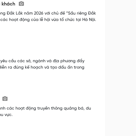
du khách
iêng Đắk Lắk năm 2026 với chủ đề “Sầu riêng Đắk
 các hoạt động của lễ hội vừa tổ chức tại Hà Nội.
 yêu cầu các sở, ngành và địa phương đẩy
diễn ra đúng kế hoạch và tạo dấu ấn trong
mạnh các hoạt động truyền thông quảng bá, du
hu vực.