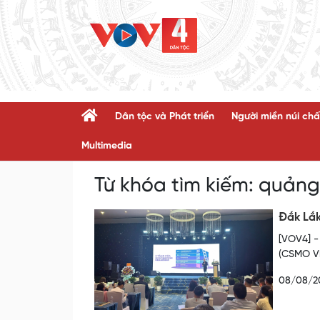
Dân tộc và Phát triển
Người miền núi chấ
Multimedia
Từ khóa tìm kiếm:
quảng
Đắk Lắk
[VOV4] -
(CSMO Vi
08/08/2