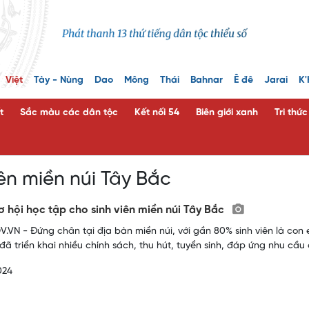
Việt
Tày - Nùng
Dao
Mông
Thái
Bahnar
Ê đê
Jarai
K'
t
Sắc màu các dân tộc
Kết nối 54
Biên giới xanh
Tri thứ
iên miền núi Tây Bắc
ơ hội học tập cho sinh viên miền núi Tây Bắc
.VN - Đứng chân tại địa bàn miền núi, với gần 80% sinh viên là con
đã triển khai nhiều chính sách, thu hút, tuyển sinh, đáp ứng nhu cầu 
024