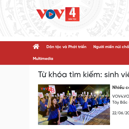
Dân tộc và Phát triển
Người miền núi chấ
Multimedia
Từ khóa tìm kiếm:
sinh v
Nhiều c
VOV4.VOV
Tây Bắc 
22/06/2