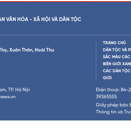
AN VĂN HÓA - XÃ HỘI VÀ DÂN TỘC
TRANG CHỦ
Thọ, Xuân Thân, Hoài Thu
DÂN TỘC VÀ P
SẮC MÀU CÁC
BIÊN GIỚI XAN
CÁC DÂN TỘC 
GIỚI
am, TP. Hà Nội
Điện thoại: 84-
news.vn
39365555
Giấy phép báo 
Thông tin và Tr