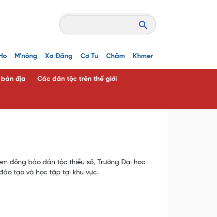
Ho
M'nông
Xơ Đăng
Cơ Tu
Chăm
Khmer
c bản địa
Các dân tộc trên thế giới
 em đồng bào dân tộc thiểu số, Trường Đại học
đào tạo và học tập tại khu vực.