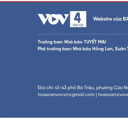
Website của B
Trưởng ban: Nhà báo TUYẾT MAI
Phó trưởng ban: Nhà báo Hồng Lan, Xuân 
Địa chỉ: 41-43 phố Bà Triệu, phường Cửa N
toasoanvov.vn@gmail.com | toasoan@vov