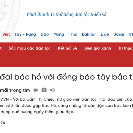
Việt
Tày - Nùng
Dao
Mông
Thái
Bahnar
Ê đê
Jarai
K'
t
Sắc màu các dân tộc
Kết nối 54
Biên giới xanh
Tri thứ
đài bác hồ với đồng bào tây bắc t
mãi trong tim
.VN - Với bà Cầm Thị Chiêu, nữ giáo viên dân tộc Thái đầu tiên của
iệm về 2 lần được gặp Bác Hồ, cùng những lời căn dặn của Bác luôn 
 dựng quê hương ngày thêm giàu đẹp.
024