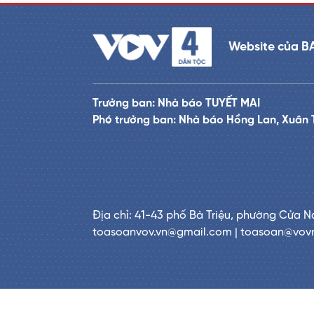
Website của B
Trưởng ban: Nhà báo TUYẾT MAI
Phó trưởng ban: Nhà báo Hồng Lan, Xuân 
Địa chỉ: 41-43 phố Bà Triệu, phường Cửa N
toasoanvov.vn@gmail.com | toasoan@vov