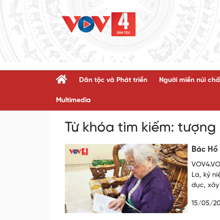
Dân tộc và Phát triển
Người miền núi chấ
Multimedia
Từ khóa tìm kiếm:
tượng 
Bác Hồ 
VOV4.VOV
La, kỷ n
dục, xây
15/05/2