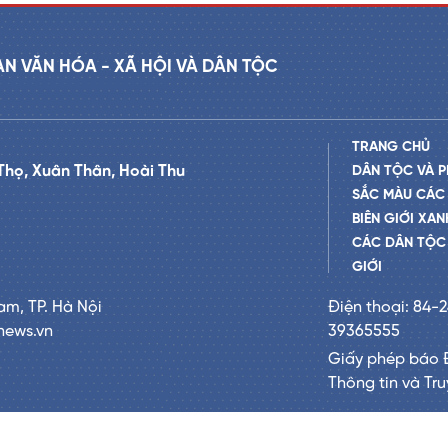
AN VĂN HÓA - XÃ HỘI VÀ DÂN TỘC
TRANG CHỦ
Thọ, Xuân Thân, Hoài Thu
DÂN TỘC VÀ P
SẮC MÀU CÁC
BIÊN GIỚI XAN
CÁC DÂN TỘC 
GIỚI
am, TP. Hà Nội
Điện thoại: 84-
news.vn
39365555
Giấy phép báo 
Thông tin và Tr