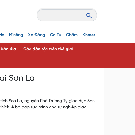
Ho
M'nông
Xơ Đăng
Cơ Tu
Chăm
Khmer
c bản địa
Các dân tộc trên thế giới
ại Sơn La
 tỉnh Sơn La, nguyên Phó Trưởng Ty giáo dục Sơn
khích lệ bà góp sức mình cho sự nghiệp giáo