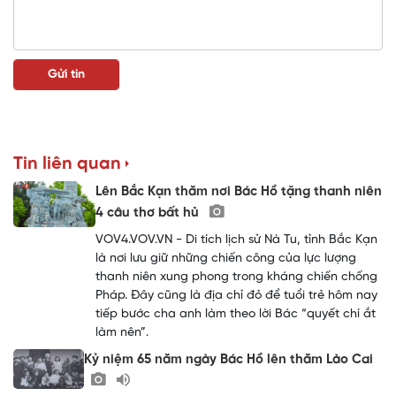
Tin liên quan
Lên Bắc Kạn thăm nơi Bác Hồ tặng thanh niên
4 câu thơ bất hủ
VOV4.VOV.VN - Di tích lịch sử Nà Tu, tỉnh Bắc Kạn
là nơi lưu giữ những chiến công của lực lượng
thanh niên xung phong trong kháng chiến chống
Pháp. Đây cũng là địa chỉ đỏ để tuổi trẻ hôm nay
tiếp bước cha anh làm theo lời Bác “quyết chí ắt
làm nên”.
Kỷ niệm 65 năm ngày Bác Hồ lên thăm Lào Cai