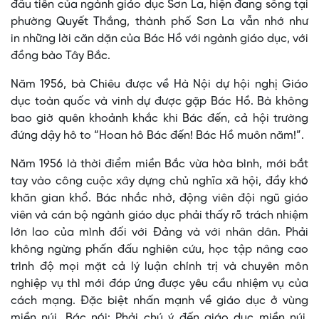
đầu tiên của ngành giáo dục Sơn La, hiện đang sống tại
phường Quyết Thắng, thành phố Sơn La vẫn nhớ như
in những lời căn dặn của Bác Hồ với ngành giáo dục, với
đồng bào Tây Bắc.
Năm 1956, bà Chiêu được về Hà Nội dự hội nghị Giáo
dục toàn quốc và vinh dự được gặp Bác Hồ. Bà không
bao giờ quên khoảnh khắc khi Bác đến, cả hội trường
đứng dậy hô to “Hoan hô Bác đến! Bác Hồ muôn năm!”.
Năm 1956 là thời điểm miền Bắc vừa hòa bình, mới bắt
tay vào công cuộc xây dựng chủ nghĩa xã hội, đầy khó
khăn gian khổ. Bác nhắc nhở, động viên đội ngũ giáo
viên và cán bộ ngành giáo dục phải thấy rõ trách nhiệm
lớn lao của mình đối với Đảng và với nhân dân. Phải
không ngừng phấn đấu nghiên cứu, học tập nâng cao
trình độ mọi mặt cả lý luận chính trị và chuyên môn
nghiệp vụ thì mới đáp ứng được yêu cầu nhiệm vụ của
cách mạng. Đặc biệt nhấn mạnh về giáo dục ở vùng
miền núi, Bác nói: Phải chú ý đến giáo dục miền núi,