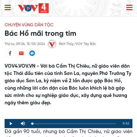
CHUYỆN VÙNG DÂN TỘC
Bác Hồ mãi trong tim
Thứ tư, 09:06, 15/05/2024
Bích Thủy/VOV Tây Bắc
VOV4.VOV.VN - Với bà Cầm Thị Chiêu, nữ giáo viên dân
tộc Thái đầu tiên của tỉnh Sơn La, nguyên Phó Trưởng Ty
giáo dục Sơn La, kỷ niệm về 2 lần được gặp Bác Hồ,
cùng những lời căn dặn của Bác luôn khích lệ bà góp
sức mình cho sự nghiệp giáo dục, xây dựng quê hương
ngày thêm giàu đẹp.
Remaining
-5:52
Loaded
:
Progress
:
Play
Mute
0%
0%
Đã gần 90 tuổi, nhưng bà Cầm Thị Chiêu, nữ giáo viên
Time