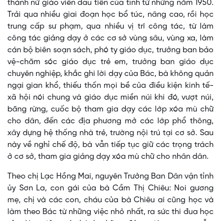
thành nữ giáo viên đầu tiên của tỉnh từ những năm 1950.
Trải qua nhiều giai đoạn học bổ túc, nâng cao, rồi học
trung cấp sư phạm, qua nhiều vị trí công tác, từ làm
công tác giảng dạy ở các cơ sở vùng sâu, vùng xa, làm
cán bộ biên soạn sách, phó ty giáo dục, trưởng ban bảo
vệ-chăm sóc giáo dục trẻ em, trưởng ban giáo dục
chuyên nghiệp, khắc ghi lời dạy của Bác, bà không quản
ngại gian khổ, thiếu thốn mọi bề của điều kiện kinh tế-
xã hội nói chung và giáo dục miền núi khi đó, vượt núi,
băng rừng, cuốc bộ tham gia dạy các lớp xóa mù chữ
cho dân, đến các địa phương mở các lớp phổ thông,
xây dựng hệ thống nhà trẻ, trường nội trú tại cơ sở. Sau
này về nghỉ chế độ, bà vẫn tiếp tục giữ các trọng trách
ở cơ sở, tham gia giảng dạy xóa mù chữ cho nhân dân.
Theo chị Lạc Hồng Mai, nguyên Trưởng Ban Dân vận tỉnh
ủy Sơn La, con gái của bà Cầm Thị Chiêu: Noi gương
mẹ, chị và các con, cháu của bà Chiêu ai cũng học và
làm theo Bác từ những việc nhỏ nhất, ra sức thi đua học