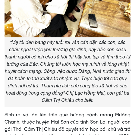
“Mẹ tôi đến bằng này tuổi rồi vẫn căn dặn các con, các
cháu ngoài việc yêu thương gia đình, dạy bảo con cháu
thành người có ích cho xã hội thì hãy học tập và làm theo tư
tưởng của Bác. Chúng tôi luôn học mẹ mình về lòng nhiệt
huyết cách mạng. Công việc được Đảng, Nhà nước giao thì
đã hoàn thành xuất sắc nhiệm vụ. Thực hiện tốt các quy
định nơi cư trú. Tham gia tích cực công tác xã hội và các
hoạt động trong cộng đồng”-Chị Lạc Hồng Mai, con gái bà
Cầm Thị Chiêu cho biết.
Sinh ra và lớn lên trên quê hương cách mạng Mường
Chanh, thuộc huyện Mai Sơn của tỉnh Sơn La, người con
gái Thái Cầm Thị Chiêu đã quyết tâm học cái chữ và trở