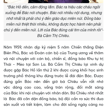
"Bác Hồ đến, cảm động lắm. Bác ra hiệu các cháu ngồi
xuống để Bác nói chuyện. Bác nói nhiều nội dung, nhưng
nhớ nhất là phải chú ý đến giáo dục miên núi. Đồng bào
miền núi thiệt thòi nhiều, không được học hành nên phải
chú ý đến miền núi. Lời của Bác đúng cái tim của mình rồi”-
Bà Cầm Thị Chiêu.
Năm 1959, nhân dịp kỷ niệm 5 năm Chiến thắng Điện
Biên Phủ, Bác và Đoàn cán bộ của Trung ương về thăm
và nói chuyện với cán bộ, chiến sĩ, đồng bào Khu tự trị
Thái - Mèo tại Sơn La. Bà Cầm Thị Chiêu lại vinh dự
được gặp Bác Hồ lần thứ 2 khi được cùng khối học sinh
trường phổ thông khu đứng trước lễ đài đón Bác. Được
đứng gần Bác nên đến giờ bà Chiêu vẫn rất nhớ
vóc dáng cao cao, vầng trán rộng, đối mắt sáng
của Bác khi nói chuyện với nhân dân. Bà Chiêu nhớ nhất
là Bác đã căn dặn đồng bào, bộ đội cần ra sức thi đua
sản xuất và tiết kiệm, làm cho đời sống ngày càng no