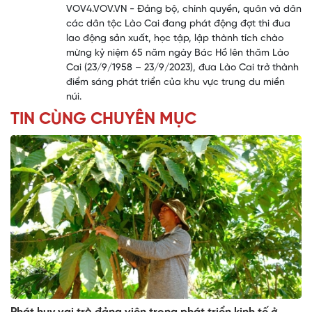
VOV4.VOV.VN - Đảng bộ, chính quyền, quân và dân
các dân tộc Lào Cai đang phát động đợt thi đua
lao động sản xuất, học tập, lập thành tích chào
mừng kỷ niệm 65 năm ngày Bác Hồ lên thăm Lào
Cai (23/9/1958 – 23/9/2023), đưa Lào Cai trở thành
điểm sáng phát triển của khu vực trung du miền
núi.
TIN CÙNG CHUYÊN MỤC