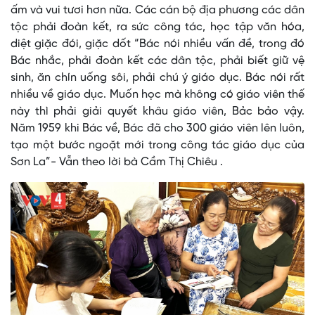
ấm và vui tươi hơn nữa. Các cán bộ địa phương các dân
tộc phải đoàn kết, ra sức công tác, học tập văn hóa,
diệt giặc đói, giặc dốt “Bác nói nhiều vấn đề, trong đó
Bác nhắc, phải đoàn kết các dân tộc, phải biết giữ vệ
sinh, ăn chín uống sôi, phải chú ý giáo dục. Bác nói rất
nhiều về giáo dục. Muốn học mà không có giáo viên thế
này thì phải giải quyết khâu giáo viên, Bảc bảo vậy.
Năm 1959 khi Bác về, Bác đã cho 300 giáo viên lên luôn,
tạo một bước ngoặt mới trong công tác giáo dục của
Sơn La”- Vẫn theo lời bà Cầm Thị Chiêu .