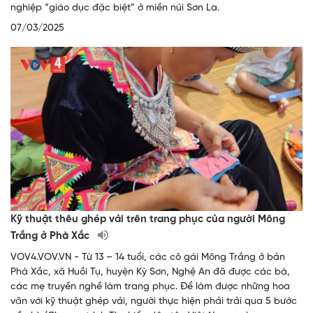
nghiệp “giáo dục đặc biệt” ở miền núi Sơn La.
07/03/2025
Kỹ thuật thêu ghép vải trên trang phục của người Mông
Trắng ở Phà Xắc
VOV4.VOV.VN - Từ 13 – 14 tuổi, các cô gái Mông Trắng ở bản
Phà Xắc, xã Huồi Tụ, huyện Kỳ Sơn, Nghệ An đã được các bà,
các mẹ truyền nghề làm trang phục. Để làm được những hoa
văn với kỹ thuật ghép vải, người thực hiện phải trải qua 5 bước