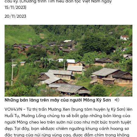
cầu kỳ. (Chương trình Tìm hiểu dân tộc Việt Nam ngày
15/11/2023)
20/11/2023
Những bản làng trên mây của người Mông Kỳ Sơn
VOV4.VN - Từ thị trấn Mường Xen (trung tâm huyện lỵ Kỳ Sơn) lên
Huổi Tụ, Mường Lống chúng ta sẽ bắt gặp những bản làng của
người Mông cheo leo trên sườn núi cao như một bức tranh tuyệt
đẹp. Tại đây, bạn sẽđược chiêm ngưỡng khung cảnh hoang sơ
đặc trưng của núi rừng vùng cao, được đắm chìm trong không