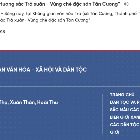
“Hương sắc Trà xuân - Vùng chè đặc sản Tân Cương”
- Sáng nay, tại Không gian văn hóa Trà (xã Tân Cương, Thành phố Th
ắc Trà xuân- Vùng chè đặc sản Tân Cương”
018
AN VĂN HÓA - XÃ HỘI VÀ DÂN TỘC
TRANG CHỦ
Thọ, Xuân Thân, Hoài Thu
DÂN TỘC VÀ P
SẮC MÀU CÁC
BIÊN GIỚI XAN
CÁC DÂN TỘC 
GIỚI