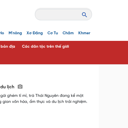
Ho
M'nông
Xơ Đăng
Cơ Tu
Chăm
Khmer
c bản địa
Các dân tộc trên thế giới
 du lịch
gói ghém tỉ mỉ, trà Thái Nguyên đang kể một
 gian văn hóa, ẩm thực và du lịch trải nghiệm.