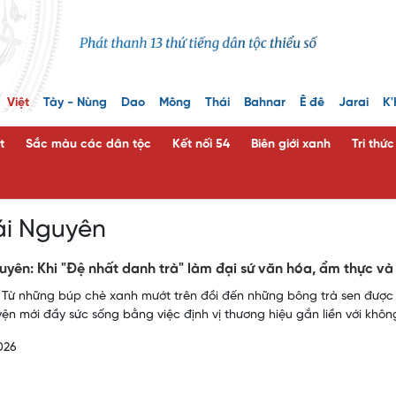
Việt
Tày - Nùng
Dao
Mông
Thái
Bahnar
Ê đê
Jarai
K'
t
Sắc màu các dân tộc
Kết nối 54
Biên giới xanh
Tri thứ
ái Nguyên
uyên: Khi "Đệ nhất danh trà" làm đại sứ văn hóa, ẩm thực và
 Từ những búp chè xanh mướt trên đồi đến những bông trà sen được 
ện mới đầy sức sống bằng việc định vị thương hiệu gắn liền với không
026