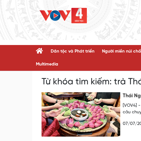
Dân tộc và Phát triển
Người miền núi chấ
Multimedia
Từ khóa tìm kiếm:
trà Th
Thái Ng
[VOV4] -
câu chuy
07/07/2