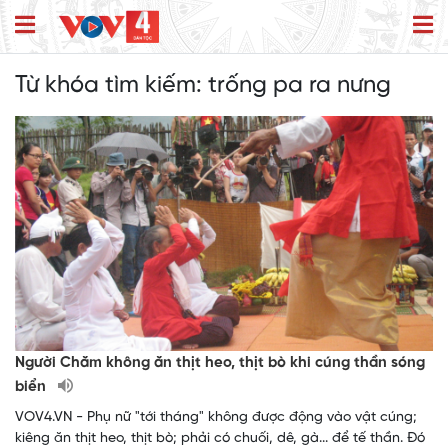
Từ khóa tìm kiếm:
trống pa ra nưng
Người Chăm không ăn thịt heo, thịt bò khi cúng thần sóng
biển
VOV4.VN - Phụ nữ "tới tháng" không được động vào vật cúng;
kiêng ăn thịt heo, thịt bò; phải có chuối, dê, gà... để tế thần. Đó