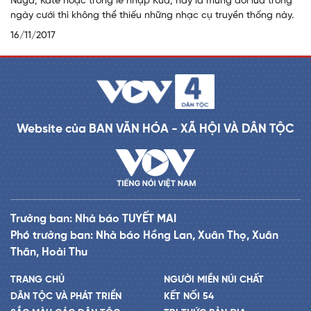
Nưga, Katê hoặc trong lễ nhập Kud, hay là mừng đôi lứa trong
ngày cưới thì không thể thiếu những nhạc cụ truyền thống này.
16/11/2017
Website của BAN VĂN HÓA - XÃ HỘI VÀ DÂN TỘC
Trưởng ban: Nhà báo TUYẾT MAI
Phó trưởng ban: Nhà báo Hồng Lan, Xuân Thọ, Xuân
Thân, Hoài Thu
TRANG CHỦ
NGƯỜI MIỀN NÚI CHẤT
DÂN TỘC VÀ PHÁT TRIỂN
KẾT NỐI 54