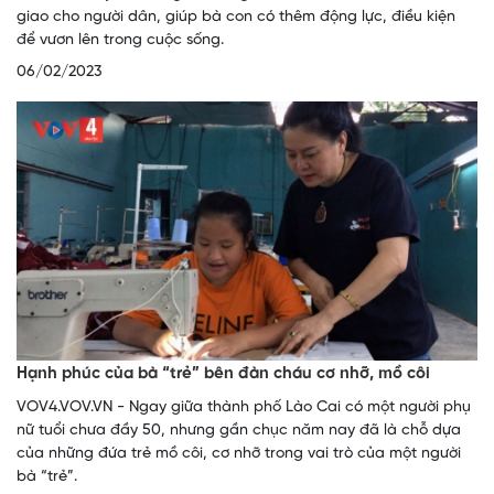
giao cho người dân, giúp bà con có thêm động lực, điều kiện
để vươn lên trong cuộc sống.
06/02/2023
Hạnh phúc của bà “trẻ” bên đàn cháu cơ nhỡ, mồ côi
VOV4.VOV.VN - Ngay giữa thành phố Lào Cai có một người phụ
nữ tuổi chưa đầy 50, nhưng gần chục năm nay đã là chỗ dựa
của những đứa trẻ mồ côi, cơ nhỡ trong vai trò của một người
bà “trẻ”.