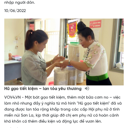
nhập người dân.
10/06/2022
Hũ gạo tiết kiệm – lan tỏa yêu thương
VOV4.VN - Một bát gạo tiết kiệm, thêm một bữa cơm no – việc
làm nhỏ nhưng đầy ý nghĩa từ mô hình "Hũ gạo tiết kiệm" đã và
đang được lan tỏa rộng khắp trong các cấp Hội phụ nữ ở tỉnh
miền núi Sơn La, kịp thời giúp đỡ chị em phụ nữ có hoàn cảnh
khó khăn có thêm điều kiện và động lực để vươn lên.