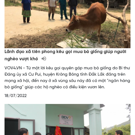
Lãnh đạo xã tiên phong kêu gọi mua bò giống giúp người
nghèo vượt khó
VOV4.VN - Từ một lời kêu gọi quyên góp mua bò giống do Bí thư
Đảng ủy xã Cư Pui, huyện Krông Bông tỉnh Đắk Lắk đăng trên
mạng xã hội, đến nay ở xã vùng sâu này đã có một "ngân hàng
bò giống" giúp các hộ nghèo có điều kiện vươn lên.
18/07/2022