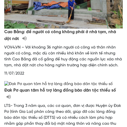
Cao Bằng: để người có công không phải ở nhà tạm, nhà
dột nát
VOV4.VN – Với khoảng 36 nghìn người có công và thân nhân
người có công, mặc dù còn nhiều khó khăn về kinh tế nhưng
tỉnh Cao Bằng đã cố gắng để huy động các nguồn lực xóa nhà
tạm, nhà dột nát cho hàng nghìn trường hợp diện chính sách.
11/07/2022
Đak Pơ quan tâm hỗ trợ làng đồng bào dân tộc thiểu số
LTS- Trong 3 năm qua, các cơ quan, đơn vị được Huyện ủy Đak
Pơ (tỉnh Gia Lai) phân công theo dõi, giúp đỡ các làng đồng
bào dân tộc thiểu số (DTTS) và có nhiều cách làm phù hợp
nhằm góp phần thay đổi bộ mặt nông thôn và nâng cao thu