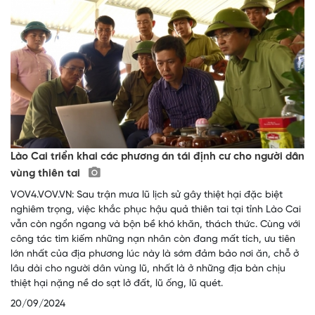
Lào Cai triển khai các phương án tái định cư cho người dân
vùng thiên tai
VOV4.VOV.VN: Sau trận mưa lũ lịch sử gây thiệt hại đặc biệt
nghiêm trọng, việc khắc phục hậu quả thiên tai tại tỉnh Lào Cai
vẫn còn ngổn ngang và bộn bề khó khăn, thách thức. Cùng với
công tác tìm kiếm những nạn nhân còn đang mất tích, ưu tiên
lớn nhất của địa phương lúc này là sớm đảm bảo nơi ăn, chỗ ở
lâu dài cho người dân vùng lũ, nhất là ở những địa bàn chịu
thiệt hại nặng nề do sạt lở đất, lũ ống, lũ quét.
20/09/2024