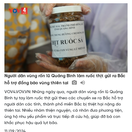
Người dân vùng rốn lũ Quảng Bình làm ruốc thịt gửi ra Bắc
hỗ trợ đồng bào vùng thiên tai
VOV4.VOV.VN: Những ngày qua, người dân vùng rốn lũ Quảng
Bình tự tay làm ruốc thịt gửi theo các chuyến xe ra Bắc hỗ trợ
người dân các tỉnh, thành phố miền Bắc bị thiệt hại nặng do
thiên tai. Nhiều nhóm thiện nguyện, cá nhân đưa phương tiện,
ủng hộ nhu yếu phẩm và trực tiếp đi cứu hộ, giúp đỡ bà con
khắc phục hậu quả lụt bão.
11/09/2024