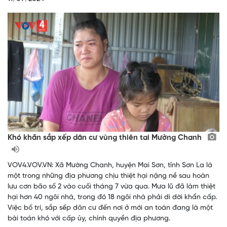
Khó khăn sắp xếp dân cư vùng thiên tai Mường Chanh
VOV4.VOV.VN: Xã Mường Chanh, huyện Mai Sơn, tỉnh Sơn La là
một trong những địa phương chịu thiệt hại nặng nề sau hoàn
lưu cơn bão số 2 vào cuối tháng 7 vừa qua. Mưa lũ đã làm thiệt
hại hơn 40 ngôi nhà, trong đó 18 ngôi nhà phải di dời khẩn cấp.
Việc bố trí, sắp sếp dân cư đến nơi ở mới an toàn đang là một
bài toán khó với cấp ủy, chính quyền địa phương.