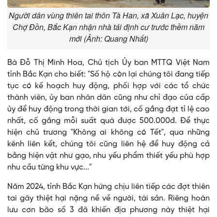
Người dân vùng thiên tai thôn Tà Han, xã Xuân Lạc, huyện
Chợ Đồn, Bắc Kạn nhận nhà tái định cư trước thềm năm
mới (Ảnh: Quang Nhất)
Bà Đỗ Thị Minh Hoa, Chủ tịch Ủy ban MTTQ Việt Nam
tỉnh Bắc Kạn cho biết: "Số hộ còn lại chúng tôi đang tiếp
tục có kế hoạch huy động, phối hợp với các tổ chức
thành viên, ủy ban nhân dân cũng như chỉ đạo của cấp
ủy để huy động trong thời gian tới, cố gắng đạt tỉ lệ cao
nhất, cố gắng mỗi suất quà được 500.000đ. Để thực
hiện chủ trương "Không ai không có Tết", qua những
kênh liên kết, chúng tôi cũng liên hệ để huy động cả
bằng hiện vật như gạo, nhu yếu phẩm thiết yếu phù hợp
nhu cầu từng khu vực..."
Năm 2024, tỉnh Bắc Kạn hứng chịu liên tiếp các đợt thiên
tai gây thiệt hại nặng nề về người, tài sản. Riêng hoàn
lưu cơn bão số 3 đã khiến địa phương này thiệt hại