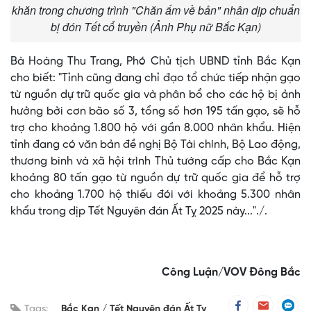
khăn trong chương trình "Chăn ấm về bản" nhân dịp chuẩn
bị đón Tết cổ truyền (Ảnh Phụ nữ Bắc Kạn)
Bà Hoàng Thu Trang, Phó Chủ tịch UBND tỉnh Bắc Kạn
cho biết: "Tỉnh cũng đang chỉ đạo tổ chức tiếp nhận gạo
từ nguồn dự trữ quốc gia và phân bổ cho các hộ bị ảnh
hưởng bởi cơn bão số 3, tổng số hơn 195 tấn gạo, sẽ hỗ
trợ cho khoảng 1.800 hộ với gần 8.000 nhân khẩu. Hiện
tỉnh đang có văn bản đề nghị Bộ Tài chính, Bộ Lao động,
thương binh và xã hội trình Thủ tướng cấp cho Bắc Kạn
khoảng 80 tấn gạo từ nguồn dự trữ quốc gia để hỗ trợ
cho khoảng 1.700 hộ thiếu đói với khoảng 5.300 nhân
khẩu trong dịp Tết Nguyên đán Ất Tỵ 2025 này..."./.
Công Luận/VOV Đông Bắc
Tags:
Bắc Kạn
Tết Nguyên đán Ất Tỵ