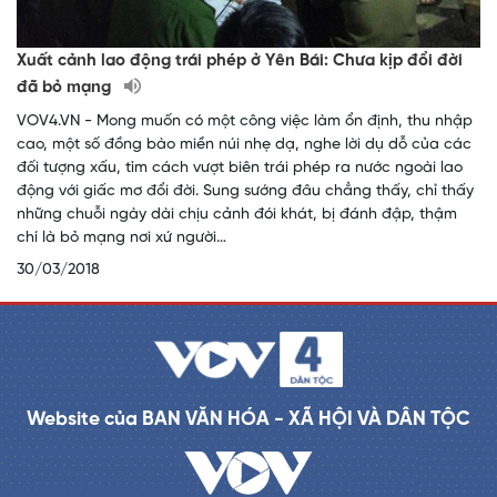
Xuất cảnh lao động trái phép ở Yên Bái: Chưa kịp đổi đời
đã bỏ mạng
VOV4.VN - Mong muốn có một công việc làm ổn định, thu nhập
cao, một số đồng bào miền núi nhẹ dạ, nghe lời dụ dỗ của các
đối tượng xấu, tìm cách vượt biên trái phép ra nước ngoài lao
động với giấc mơ đổi đời. Sung sướng đâu chẳng thấy, chỉ thấy
những chuỗi ngày dài chịu cảnh đói khát, bị đánh đập, thậm
chí là bỏ mạng nơi xứ người…
30/03/2018
Website của BAN VĂN HÓA - XÃ HỘI VÀ DÂN TỘC