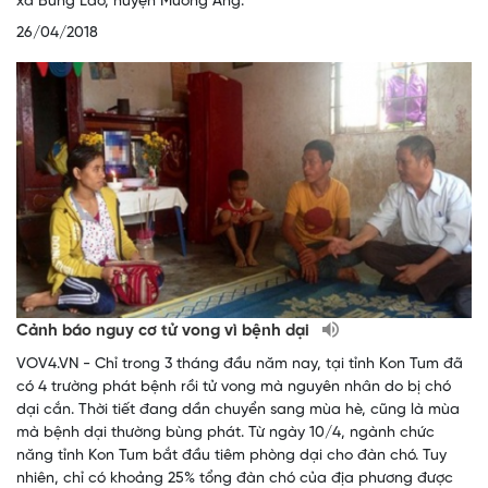
xã Búng Lao, huyện Mường Ảng.
26/04/2018
Cảnh báo nguy cơ tử vong vì bệnh dại
VOV4.VN - Chỉ trong 3 tháng đầu năm nay, tại tỉnh Kon Tum đã
có 4 trường phát bệnh rồi tử vong mà nguyên nhân do bị chó
dại cắn. Thời tiết đang dần chuyển sang mùa hè, cũng là mùa
mà bệnh dại thường bùng phát. Từ ngày 10/4, ngành chức
năng tỉnh Kon Tum bắt đầu tiêm phòng dại cho đàn chó. Tuy
nhiên, chỉ có khoảng 25% tổng đàn chó của địa phương được