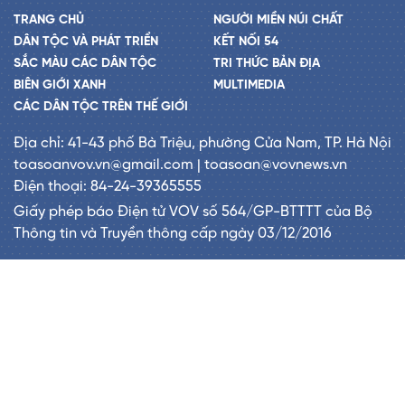
TRANG CHỦ
NGƯỜI MIỀN NÚI CHẤT
DÂN TỘC VÀ PHÁT TRIỂN
KẾT NỐI 54
SẮC MÀU CÁC DÂN TỘC
TRI THỨC BẢN ĐỊA
BIÊN GIỚI XANH
MULTIMEDIA
CÁC DÂN TỘC TRÊN THẾ GIỚI
Địa chỉ: 41-43 phố Bà Triệu, phường Cửa Nam, TP. Hà Nội
toasoanvov.vn@gmail.com | toasoan@vovnews.vn
Điện thoại: 84-24-39365555
Giấy phép báo Điện tử VOV số 564/GP-BTTTT của Bộ
Thông tin và Truyền thông cấp ngày 03/12/2016