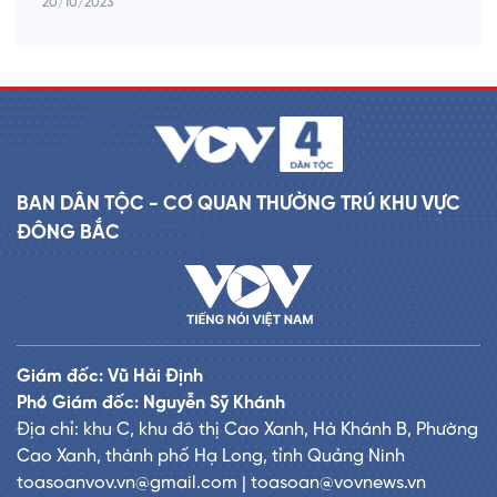
20/10/2023
BAN DÂN TỘC - CƠ QUAN THƯỜNG TRÚ KHU VỰC
ĐÔNG BẮC
Giám đốc: Vũ Hải Định
Phó Giám đốc: Nguyễn Sỹ Khánh
Địa chỉ: khu C, khu đô thị Cao Xanh, Hà Khánh B, Phường
Cao Xanh, thành phố Hạ Long, tỉnh Quảng Ninh
toasoanvov.vn@gmail.com | toasoan@vovnews.vn