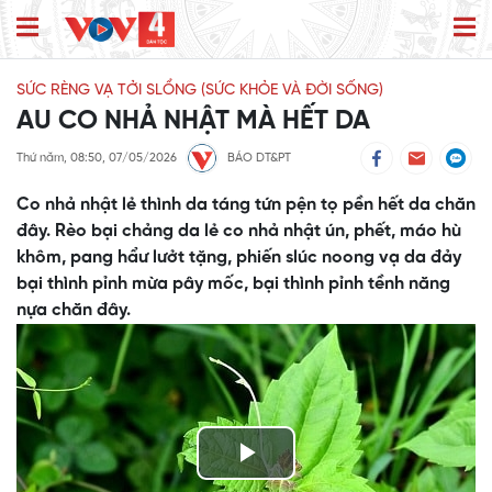
SỨC RÈNG VẠ TỞI SLỔNG (SỨC KHỎE VÀ ĐỜI SỐNG)
AU CO NHẢ NHẬT MÀ HẾT DA
Thứ năm, 08:50, 07/05/2026
BÁO DT&PT
Co nhả nhật lẻ thình da táng tứn pện tọ pền hết da chăn
đây. Rèo bại chảng da lẻ co nhả nhật ún, phết, máo hù
khôm, pang hẩư lưởt tặng, phiến slúc noong vạ da đảy
bại thình pỉnh mừa pây mốc, bại thình pỉnh tềnh năng
nựa chăn đây.
Play