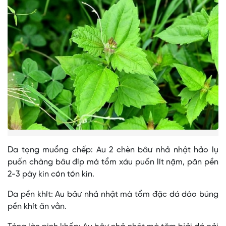
Da tọng muổng chếp: Au 2 chèn bâư nhả nhật hảo lụ
puốn chàng bâư đíp mà tổm xáu puốn lít nặm, păn pền
2-3 pày kin cón tón kin.
Da pền khít: Au bâư nhả nhật mà tổm đặc dá dào búng
pền khít ăn vằn.