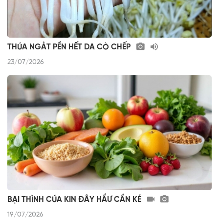
THÚA NGẢT PỀN HẾT DA CÒ CHẾP
23/07/2026
BẠI THÌNH CÚA KIN ĐÂY HẨƯ CẦN KÉ
19/07/2026