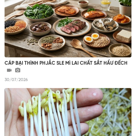
CÁP BẠI THÌNH PHJẮC SLE MÌ LAI CHẤT SẮT HẨƯ ĐẾCH
30/07/2026