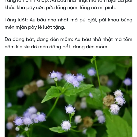
Tảng làn pinh khốp: Au bâư nhả nhật mà tăm bjải dá pải
khảu kha pây cón pửa lồng nặm, lồng nà mì pinh.
Tặng lưởt: Au bâư nhả nhật mà pò bjải, pài khảu búng
mẻn mjản pây lẻ lưởt tặng.
Da đăng bắt, đang dên mồm: Au bâư nhả nhật mà tổm
nặm kin sle đợ mẻn đăng bắt, đang dên mồm.