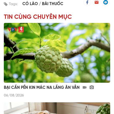
CỎ LÀO
BÀI THUỐC
Tags:
TIN CÙNG CHUYÊN MỤC
BẠI CẦN PỀN KIN MÁC NA LẦNG ĂN VẰN
06/08/2026