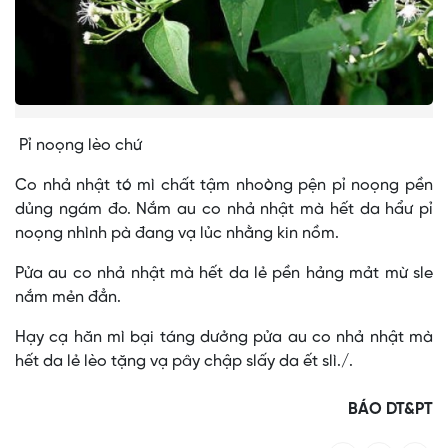
Pỉ noọng lèo chứ
Co nhả nhật tó mì chất tậm nhoòng pện pỉ noọng pền
dủng ngám đo. Nắm au co nhả nhật mà hết da hẩư pỉ
noọng nhình pà đang vạ lủc nhằng kin nồm.
Pửa au co nhả nhật mà hết da lẻ pền hảng mảt mừ sle
nắm mẻn đẳn.
Hạy cạ hăn mì bại táng dưởng pửa au co nhả nhật mà
hết da lẻ lèo tặng vạ pây chập slấy da ết slì./.
BÁO DT&PT