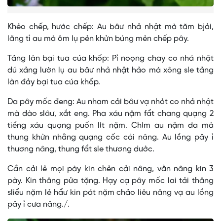
Khẻo chếp, hước chếp: Au bâư nhả nhật mà tăm bjải,
lăng tỉ au mà ôm lụ pẻn khửn búng mẻn chếp pây.
Tảng làn bại tua cúa khốp: Pỉ noọng chay co nhả nhật
dú xảng lườn lụ au bâư nhả nhật hảo mà xông sle tảng
làn đảy bại tua cúa khốp.
Da pây mốc đeng: Au nham cải bâư vạ nhỏt co nhả nhật
mà dào slâư, xắt eng. Pha xáu nặm fẩt chang quạng 2
tiểng xáu quạng puốn lít nặm. Chím au nặm da mà
thung khửn nhằng quạng cốc cải nâng. Au lồng pây ỉ
thương nâng, thung fẩt sle thương dưởc.
Cần cải lẻ mọi pày kin chẻn cải nâng, vằn nâng kin 3
pày. Kin thâng pửa tặng. Hạy cạ pây mốc lai tải thâng
sliểu nặm lẻ hẩư kin pát nặm chảo liêu nâng vạ au lồng
pây ỉ cưa nâng./.