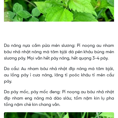
Video
Da năng nựa cắm pửa mẻn slương: Pỉ noọng au nham
bâư nhả nhật nâng mà tăm bjải dá pẻn khảu búng mẻn
slương pây. Mọi vằn hết pày nâng, hết quạng 3-4 pày.
Da cẩư: Au nham bâư nhả nhật đíp nâng mà tăm bjải,
au lồng pây ỉ cưa nâng, lăng tỉ poỏc khảu tỉ mẻn cẩư
pây.
Da pây mốc, pây mốc đeng: Pỉ noọng au bâư nhả nhật
đíp nham eng nâng mà dào slâư, tổm nặm kin lụ pha
tồng nặm chè kin chang vằn.