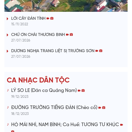
TIẾNG TÍNH QUÊ HƯƠNG
a
LỜI CÂY ĐÀN TÍNH
y
15/11/2022
V
CHỨ ƠN CHÀI THƯƠNG BINH
27/07/2026
i
DƯƠNG NGHỊA TRANG LIỆT SỊ TRƯỜNG SƠN
27/07/2026
d
e
CA NHẠC DÂN TỘC
o
LÝ SO LE (Dân ca Quảng Nam)
19/12/2023
ĐƯỜNG TRƯỜNG TIẾNG ĐÀN (Chèo cổ)
18/12/2023
HÒ MÁI NHÌ, NAM BÌNH; Ca Huế: TƯƠNG TƯ KHÚC