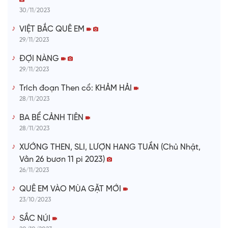
30/11/2023
VIỆT BẮC QUÊ EM
29/11/2023
ĐỢI NÀNG
29/11/2023
Trích đoạn Then cổ: KHẢM HẢI
28/11/2023
BA BỂ CẢNH TIÊN
28/11/2023
XƯỚNG THEN, SLI, LƯỢN HANG TUẦN (Chủ Nhật,
Vằn 26 bươn 11 pi 2023)
26/11/2023
QUÊ EM VÀO MÙA GẶT MỚI
23/10/2023
SẮC NÚI