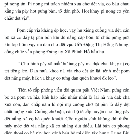
pi nọng ứn. Pi nọng mi trách nhiệm xưa chơ dệt vịa, cọ báu chau
xằng vịa pày họt pưng bản, tổ dần phố. Họt khạy pi nọng cọ yền
chằư dệt vịa”.
Pọm cắp vịa khâng ép học, vạy hụ xiêng cuồng vịa dệt, cán
bộ xã cọ đảy tạ pùn bón kìn dú nẳng cắp bón, tổ chức pưng pựa
kìn tọp hôm vạy mi dan chơ dệt vịa. Ưởi Đặng Thị Hồng Nhung,
cồng chức vằn phọng Đảng uỷ Xã Phình Hồ hẳư hụ.
“ Chơ hính pày xã mắư hư tang pày ma dạk cha, khạy nị cọ
tẹt tiêng lẹo. Dan mưa khoẹ nả vịa chọ dệt áo lài, tênh mết pọm
dệt nẳng máy, hák va khạy cọ tựng dan quén khưới ók lẹo”.
Tiện tô cắp phóng viền đài quam pák Việt Nàm, pưng cán
bộ xã pọm va hịa, khù háp nắc nhắư nhất lỏ lài nả vịa dạk cha
xưa cón, dan chấp năm lỏ nọi mự cuòng chơ tặt pùn lỏ đảy dệt
chất lượng xưa. Cuồng chơ nặn, cán bộ té cấp huyện chơ lông pày
dệt nẳng xã cọ hê quén khươi. Cốc ngươn sính khòng đút thiếu,
máy móc dệt vịa nẳng xã cọ nhăng đút thiếu. Lài bản cọ phong
điện thoại cọ hê pày họt, cánh báu hê mi điển tảy hung. Lung Bùi