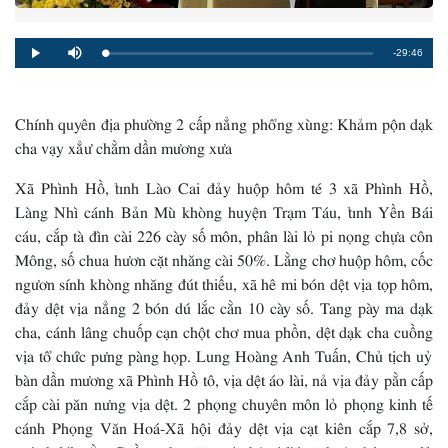
Remaining
-29:46
Loaded
:
Progress
:
Play
Mute
0%
0%
Time
Chính quyên địa phường 2 cấp nẳng phổng xùng: Khảm pộn dạk
cha vạy xẳư chằm dần mương xưa
Xã Phình Hồ, tỉnh Lào Cai đảy huộp hôm té 3 xã Phình Hồ,
Làng Nhì cánh Bản Mù khòng huyện Trạm Táu, tỉnh Yền Bái
cáu, cắp tà đìn cài 226 cày số môn, phân lài lỏ pi nọng chựa côn
Mông, số chua hươn cặt nhăng cài 50%. Lằng chơ huộp hôm, cốc
ngươn sính khòng nhăng đút thiếu, xã hê mi bón dệt vịa tọp hôm,
đảy dệt vịa nẳng 2 bón dú lắc cằn 10 cày số. Tang pày ma dạk
cha, cánh lâng chuốp cạn chột chơ mua phồn, dệt dạk cha cuồng
vịa tổ chức pưng pàng họp. Lung Hoàng Anh Tuấn, Chủ tịch uỷ
bàn dần mương xã Phình Hồ tô, vịa dệt áo lài, nả vịa đảy pằn cấp
cắp cài păn nưng vịa dệt. 2 phọng chuyên môn lỏ phọng kinh tế
cánh Phọng Văn Hoá-Xã hội đảy dệt vịa cạt kiên cắp 7,8 sở,