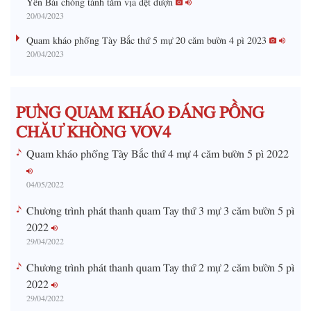
20/04/2023
n
g
Quam kháo phổng Tày Bắc thứ 5 mự 20 căm bườn 4 pì 2023
20/04/2023
T
i
m
PƯNG QUAM KHÁO ĐÁNG PỒNG
e
CHĂƯ KHÒNG VOV4
Quam kháo phổng Tày Bắc thứ 4 mự 4 căm bườn 5 pì 2022
04/05/2022
Chương trình phát thanh quam Tay thứ 3 mự 3 căm bườn 5 pì
2022
29/04/2022
Chương trình phát thanh quam Tay thứ 2 mự 2 căm bườn 5 pì
2022
29/04/2022