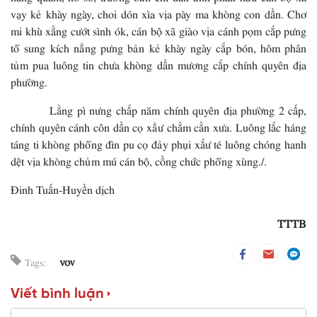
vạy kẻ khày ngày, choi dón xìa vịa pày ma khòng con dần. Chơ
mi khù xằng cướt sình ók, cán bộ xã giào vịa cánh pọm cắp pưng
tổ sung kích nẳng pưng bản kẻ khày ngày cắp bón, hôm phân
tủm pua luông tin chưa khòng dần mương cắp chính quyên địa
phường.
Lằng pì nưng chấp năm chính quyên địa phường 2 cấp,
chính quyên cánh côn dần cọ xẳư chằm cằn xưa. Luông lắc háng
táng ti khòng phổng đìn pu cọ đảy phụi xắư té luông chóng hanh
dệt vịa khòng chủm mú cán bộ, cồng chức phổng xùng./.
Đinh Tuấn-Huyền dịch
TTTB
vov
Tags:
Viết bình luận