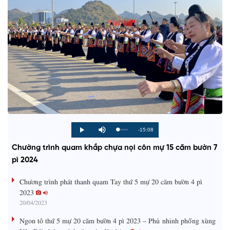
R
-15:08
L
P
P
M
o
r
l
u
a
o
a
t
e
Chường trình quam khắp chựa nọi côn mự 15 căm bườn 7
d
g
y
e
e
r
d
e
pì 2024
m
:
s
0
s
%
:
a
Chương trình phát thanh quam Tay thứ 5 mự 20 căm bườn 4 pì
0
%
2023
i
20/04/2023
n
Ngon tô thứ 5 mự 20 căm bườn 4 pì 2023 – Phủ nhinh phổng xùng
i
Yên Bái chóng tánh tăm vịa dệt dượn