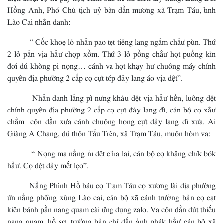
Hồng Anh, Phó Chủ tịch uỷ bàn dần mương xã Trạm Táu, tỉnh
Lào Cai nhẳn danh:
“ Cốc khoẹ lỏ nhẳn pao tẹt tiêng lang ngắm chằư pùn. Thứ
2 lỏ pằn vịa hẳư chọp xồm. Thứ 3 lỏ pồng chằư họt puồng kìn
đơi dú khòng pi nọng… cánh va họt khạy hư chuông máy chính
quyên địa phường 2 cấp cọ cựt tóp đảy lang áo vịa dệt”.
Nhẳn danh lằng pì nưng khảu dệt vịa hẳư hền, luông dệt
chính quyên địa phường 2 cấp cọ cựt đảy lang đì, cán bộ cọ xẳư
chằm côn dần xưa cánh chuông hong cựt đảy lang đì xưa. Ai
Giàng A Chang, dú thôn Tấu Trên, xã Trạm Táu, muôn hòm va:
“ Nọng ma nẳng nỉ dệt chỉa lai, cán bộ cọ khâng chík bók
hẳư. Cọ dệt đảy mết lẹo”.
Nẳng Phình Hồ báu cọ Trạm Táu cọ xương lài địa phường
ứn nẳng phổng xùng Lào cai, cán bộ xã cánh trưởng bản cọ cạt
kiên bánh pằn nang quam cài ứng dụng zalo. Va côn dần đút thiếu
nang quam, hồ sơ, trưởng bản chí đắn ảnh phák hẳư cán bộ xã