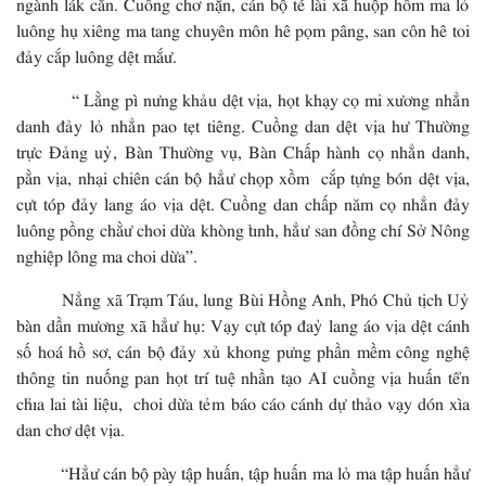
ngành lák cằn. Cuồng chơ nặn, cán bộ té lài xã huộp hôm ma lỏ
luông hụ xiêng ma tang chuyên môn hê pọm pâng, san côn hê toi
đảy cắp luông dệt mắư.
“ Lằng pì nưng khảu dệt vịa, họt khạy cọ mi xương nhẳn
danh đảy lỏ nhẳn pao tẹt tiêng. Cuồng dan dệt vịa hư Thường
trực Đảng uỷ, Bàn Thường vụ, Bàn Chấp hành cọ nhẳn danh,
pằn vịa, nhại chiên cán bộ hẳư chọp xồm cắp tựng bón dệt vịa,
cựt tóp đảy lang áo vịa dệt. Cuồng dan chấp năm cọ nhẳn đảy
luông pồng chằư choi dừa khòng tỉnh, hẳư san đồng chí Sở Nông
nghiệp lông ma choi dừa”.
Nẳng xã Trạm Táu, lung Bùi Hồng Anh, Phó Chủ tịch Uỷ
bàn dần mương xã hẳư hụ: Vạy cựt tóp đaỷ lang áo vịa dệt cánh
số hoá hồ sơ, cán bộ đảy xủ khong pưng phần mềm công nghệ
thông tin nuống pan họt trí tuệ nhần tạo AI cuồng vịa huấn tển
chỉa lai tài liệu, choi dừa tẻm báo cáo cánh dự thảo vạy dón xìa
dan chơ dệt vịa.
“Hẳư cán bộ pày tập huấn, tập huấn ma lỏ ma tập huấn hẳư