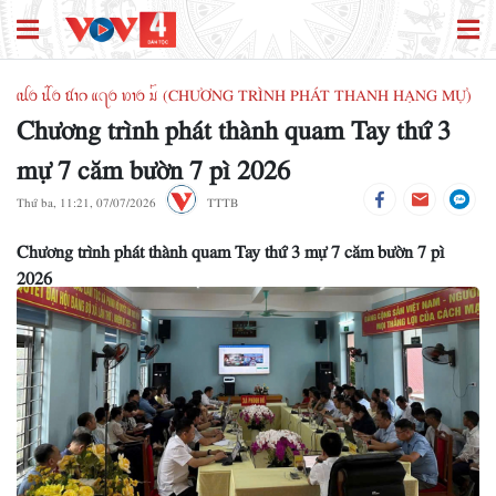
ꪹꪊꪉ ꪊꪲꪉ ꪠꪱꪒ ꪵꪖꪉ ꪭꪱꪉ ꪣꪳ (CHƯƠNG TRÌNH PHÁT THANH HẠNG MỰ)
Chương trình phát thành quam Tay thứ 3
mự 7 căm bườn 7 pì 2026
Thứ ba, 11:21, 07/07/2026
TTTB
Chương trình phát thành quam Tay thứ 3 mự 7 căm bườn 7 pì
2026