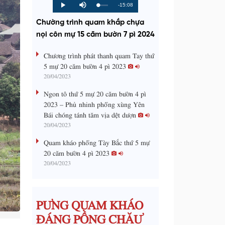
R
-15:08
L
P
P
M
o
r
l
u
a
o
a
t
e
Chường trình quam khắp chựa
d
g
y
e
e
r
d
e
nọi côn mự 15 căm bườn 7 pì 2024
m
:
s
0
s
%
:
a
Chương trình phát thanh quam Tay thứ
0
%
5 mự 20 căm bườn 4 pì 2023
i
20/04/2023
n
Ngon tô thứ 5 mự 20 căm bườn 4 pì
i
2023 – Phủ nhinh phổng xùng Yên
Bái chóng tánh tăm vịa dệt dượn
n
20/04/2023
g
Quam kháo phổng Tày Bắc thứ 5 mự
T
20 căm bườn 4 pì 2023
i
20/04/2023
m
e
PƯNG QUAM KHÁO
ĐÁNG PỒNG CHĂƯ