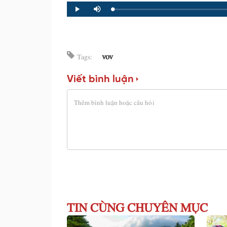
Loaded
:
Progress
:
Play
Mute
0%
0%
vov
Tags:
Viết bình luận
TIN CÙNG CHUYÊN MỤC