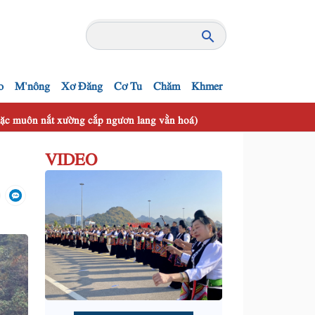
o
M'nông
Xơ Đăng
Cơ Tu
Chăm
Khmer
 mặc muôn nắt xường cắp ngươn lang vằn hoá)
VIDEO