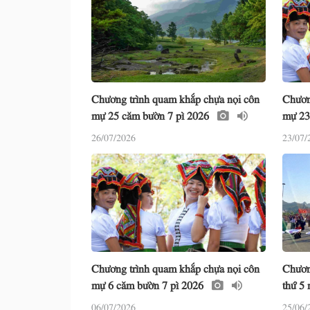
Chương trình quam khắp chựa nọi côn
Chươn
mự 25 căm bườn 7 pì 2026
mự 23
26/07/2026
23/07/
Chương trình quam khắp chựa nọi côn
Chươn
mự 6 căm bườn 7 pì 2026
thứ 5
06/07/2026
25/06/