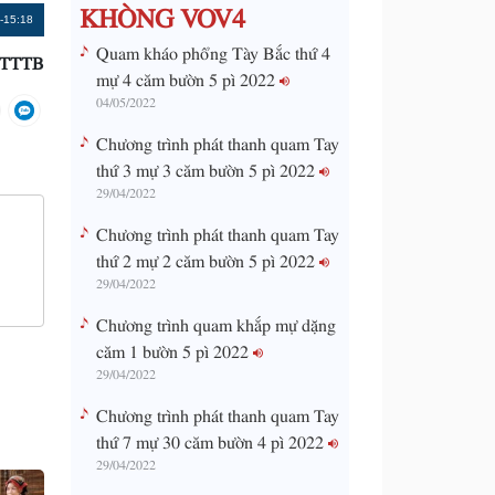
KHÒNG VOV4
Remaining
-15:18
Quam kháo phổng Tày Bắc thứ 4
TTTB
Time
mự 4 căm bườn 5 pì 2022
04/05/2022
Chương trình phát thanh quam Tay
thứ 3 mự 3 căm bườn 5 pì 2022
29/04/2022
Chương trình phát thanh quam Tay
thứ 2 mự 2 căm bườn 5 pì 2022
29/04/2022
Chương trình quam khắp mự dặng
căm 1 bườn 5 pì 2022
29/04/2022
Chương trình phát thanh quam Tay
thứ 7 mự 30 căm bườn 4 pì 2022
29/04/2022