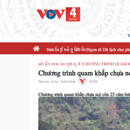
V
ꪉꪮꪙ ꪶꪕ ꪤꪴ ꪩꪀꪲ ꪋꪴ ꪶꪠꪉ ꪶꪩ(Ngon tô Dù lịch chu p
ꪹꪊꪉ ꪊꪲꪉ ꪁꪱꪫꪣ ꪄꪰꪚ ꪨꪱꪥ ꪹꪋ ꫛ (CHƯƠNG TRÌNH QUA
Chương trình quam khắp chựa nọ
Thứ hai, 14:56, 25/05/2026
TTTB
Chương trình quam khắp chựa nọi côn 25 căm bư