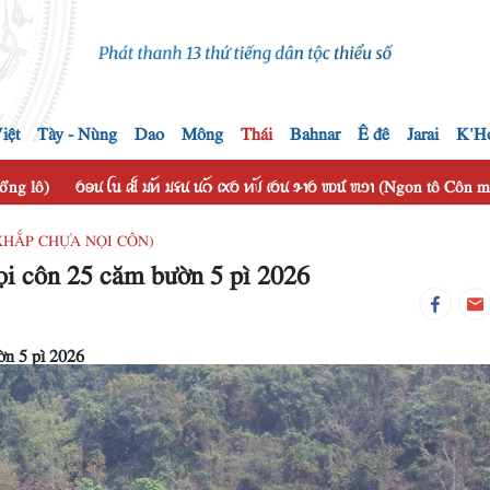
iệt
Tày - Nùng
Dao
Mông
Thái
Bahnar
Ê đê
Jarai
K'H
hổng lô)
ꪉꪮꪙ ꪶꪕ ꫛ ꪣꪀꪰ ꪣꪺꪙ ꪙꪒꪰ ꪹꪎꪉ ꪀꪚꪰ ꪹꪉꪙ ꪩꪱꪉ ꪪꪽ ꪬꪫꪱ (Ngon tô Côn
M KHẮP CHỰA NỌI CÔN)
i côn 25 căm bườn 5 pì 2026
ờn 5 pì 2026