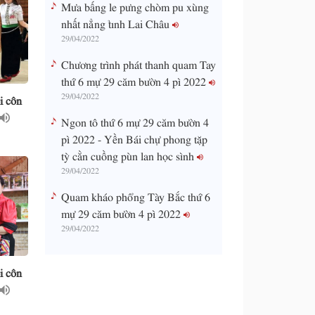
Mưa bấng le pưng chòm pu xùng
nhất nẳng tỉnh Lai Châu
29/04/2022
Chương trình phát thanh quam Tay
thứ 6 mự 29 căm bườn 4 pì 2022
29/04/2022
i côn
Ngon tô thứ 6 mự 29 căm bườn 4
pì 2022 - Yền Bái chự phong tặp
tỳ cằn cuồng pùn lan học sình
29/04/2022
Quam kháo phổng Tày Bắc thứ 6
mự 29 căm bườn 4 pì 2022
29/04/2022
i côn