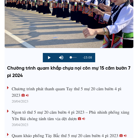
R
-15:08
L
P
P
M
o
r
l
u
a
o
a
t
e
Chường trình quam khắp chựa nọi côn mự 15 căm bườn 7
d
g
y
e
e
r
d
e
pì 2024
m
:
s
0
s
%
:
a
Chương trình phát thanh quam Tay thứ 5 mự 20 căm bườn 4 pì
0
%
2023
i
20/04/2023
n
Ngon tô thứ 5 mự 20 căm bườn 4 pì 2023 – Phủ nhinh phổng xùng
i
Yên Bái chóng tánh tăm vịa dệt dượn
20/04/2023
n
g
Quam kháo phổng Tày Bắc thứ 5 mự 20 căm bườn 4 pì 2023