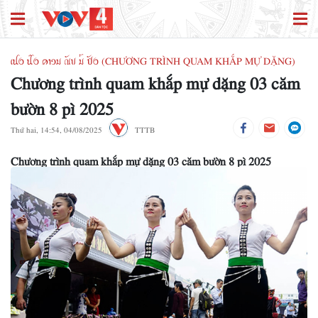
ꪹꪊꪉ ꪊꪲꪉ ꪁꪱꪫꪣ ꪄꪰꪚ ꪣꪳ ꪥꪰꪉ (CHƯƠNG TRÌNH QUAM KHẮP MỰ DẶNG)
Chương trình quam khắp mự dặng 03 căm
bườn 8 pì 2025
Thứ hai, 14:54, 04/08/2025
TTTB
Chương trình quam khắp mự dặng 03 căm bườn 8 pì 2025