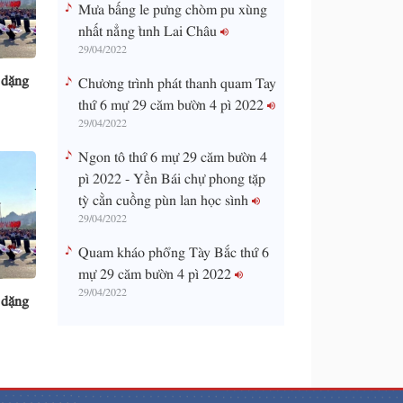
Mưa bấng le pưng chòm pu xùng
nhất nẳng tỉnh Lai Châu
29/04/2022
 dặng
Chương trình phát thanh quam Tay
thứ 6 mự 29 căm bườn 4 pì 2022
29/04/2022
Ngon tô thứ 6 mự 29 căm bườn 4
pì 2022 - Yền Bái chự phong tặp
tỳ cằn cuồng pùn lan học sình
29/04/2022
Quam kháo phổng Tày Bắc thứ 6
mự 29 căm bườn 4 pì 2022
29/04/2022
 dặng