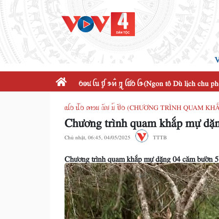
V
ꪉꪮꪙ ꪶꪕ ꪤꪴ ꪩꪀꪲ ꪋꪴ ꪶꪠꪉ ꪶꪩ(Ngon tô Dù lịch chu p
ꪹꪊꪉ ꪊꪲꪉ ꪁꪱꪫꪣ ꪄꪰꪚ ꪣꪳ ꪥꪰꪉ (CHƯƠNG TRÌNH QUAM K
Chương trình quam khắp mự dặn
Chủ nhật, 06:45, 04/05/2025
TTTB
Chương trình quam khắp mự dặng 04 căm bườn 5