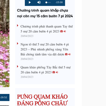
R
-15:08
L
P
P
M
o
r
l
u
a
o
a
t
e
Chường trình quam khắp chựa
d
g
y
e
e
r
d
e
nọi côn mự 15 căm bườn 7 pì 2024
m
:
s
0
s
%
:
a
Chương trình phát thanh quam Tay thứ
0
%
5 mự 20 căm bườn 4 pì 2023
i
20/04/2023
n
Ngon tô thứ 5 mự 20 căm bườn 4 pì
i
2023 – Phủ nhinh phổng xùng Yên
Bái chóng tánh tăm vịa dệt dượn
n
20/04/2023
g
Quam kháo phổng Tày Bắc thứ 5 mự
T
20 căm bườn 4 pì 2023
i
20/04/2023
m
e
PƯNG QUAM KHÁO
Remaining
-29:52
ĐÁNG PỒNG CHĂƯ
TTTB
Time