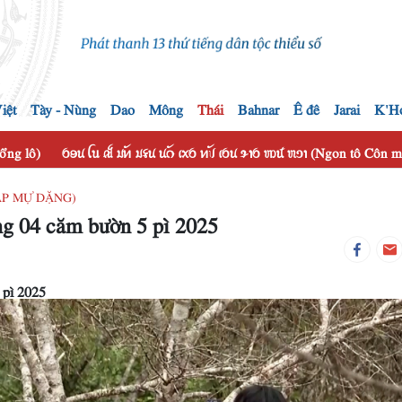
iệt
Tày - Nùng
Dao
Mông
Thái
Bahnar
Ê đê
Jarai
K'H
hổng lô)
ꪉꪮꪙ ꪶꪕ ꫛ ꪣꪀꪰ ꪣꪺꪙ ꪙꪒꪰ ꪹꪎꪉ ꪀꪚꪰ ꪹꪉꪙ ꪩꪱꪉ ꪪꪽ ꪬꪫꪱ (Ngon tô Côn
HẮP MỰ DẶNG)
g 04 căm bườn 5 pì 2025
 pì 2025