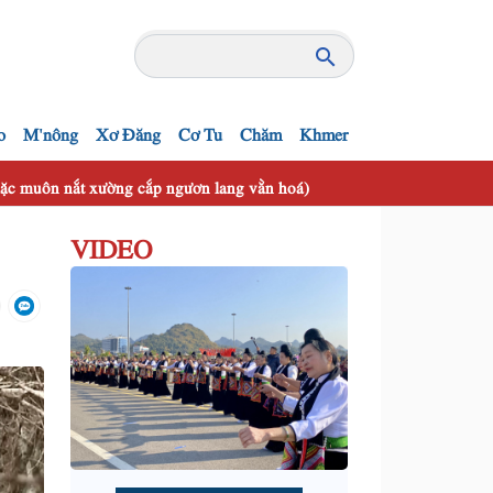
o
M'nông
Xơ Đăng
Cơ Tu
Chăm
Khmer
 mặc muôn nắt xường cắp ngươn lang vằn hoá)
VIDEO