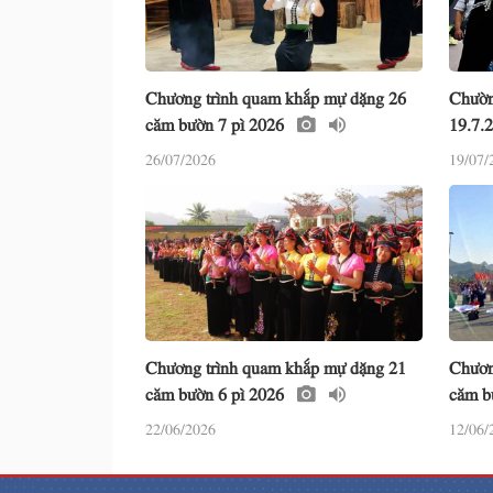
Chương trình quam khắp mự dặng 26
Chườn
căm bườn 7 pì 2026
19.7.
26/07/2026
19/07/
Chương trình quam khắp mự dặng 21
Chươn
căm bườn 6 pì 2026
căm b
22/06/2026
12/06/