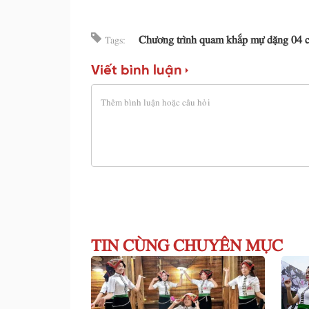
Chương trình quam khắp mự dặng 04 
Tags:
Viết bình luận
TIN CÙNG CHUYÊN MỤC