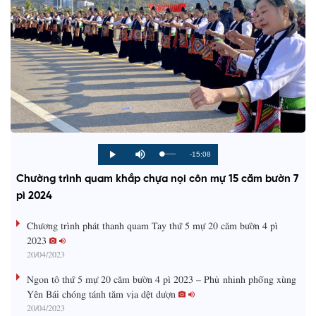
R
-15:08
L
P
P
M
o
r
l
u
a
o
a
t
e
Chường trình quam khắp chựa nọi côn mự 15 căm bườn 7
d
g
y
e
e
r
d
e
pì 2024
m
:
s
0
s
%
:
a
Chương trình phát thanh quam Tay thứ 5 mự 20 căm bườn 4 pì
0
%
2023
i
20/04/2023
n
Ngon tô thứ 5 mự 20 căm bườn 4 pì 2023 – Phủ nhinh phổng xùng
i
Yên Bái chóng tánh tăm vịa dệt dượn
20/04/2023
n