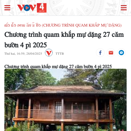
ꪹꪊꪉ ꪊꪲꪉ ꪁꪱꪫꪣ ꪄꪰꪚ ꪣꪳ ꪥꪰꪉ (CHƯƠNG TRÌNH QUAM KHẮP MỰ DẶNG)
Chương trình quam khắp mự dặng 27 căm
bườn 4 pì 2025
Thứ hai, 16:59, 28/04/2025
TTTB
Chương trình quam khắp mự dặng 27 căm bườn 4 pì 2025