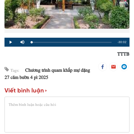
Remaining
-30:02
Loaded
:
Progress
:
Play
Mute
0%
0%
TTTB
Time
Chương trình quam khắp mự dặng
Tags:
27 căm bườn 4 pì 2025
Viết bình luận