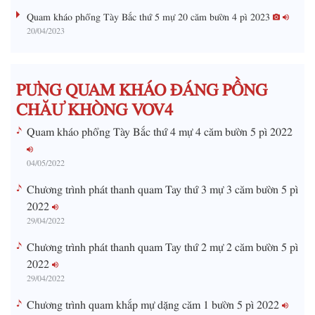
g
Quam kháo phổng Tày Bắc thứ 5 mự 20 căm bườn 4 pì 2023
20/04/2023
T
i
m
PƯNG QUAM KHÁO ĐÁNG PỒNG
e
CHĂƯ KHÒNG VOV4
Quam kháo phổng Tày Bắc thứ 4 mự 4 căm bườn 5 pì 2022
04/05/2022
Chương trình phát thanh quam Tay thứ 3 mự 3 căm bườn 5 pì
2022
29/04/2022
Chương trình phát thanh quam Tay thứ 2 mự 2 căm bườn 5 pì
2022
29/04/2022
Chương trình quam khắp mự dặng căm 1 bườn 5 pì 2022