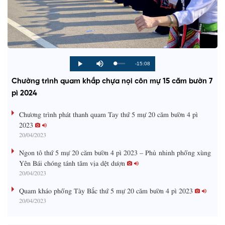
R
-15:08
L
P
P
M
o
r
l
u
a
o
a
t
e
Chường trình quam khắp chựa nọi côn mự 15 căm bườn 7
d
g
y
e
e
r
d
e
pì 2024
m
:
s
0
s
%
:
a
Chương trình phát thanh quam Tay thứ 5 mự 20 căm bườn 4 pì
0
%
2023
i
20/04/2023
n
Ngon tô thứ 5 mự 20 căm bườn 4 pì 2023 – Phủ nhinh phổng xùng
i
Yên Bái chóng tánh tăm vịa dệt dượn
20/04/2023
n
g
Quam kháo phổng Tày Bắc thứ 5 mự 20 căm bườn 4 pì 2023
20/04/2023
T
i