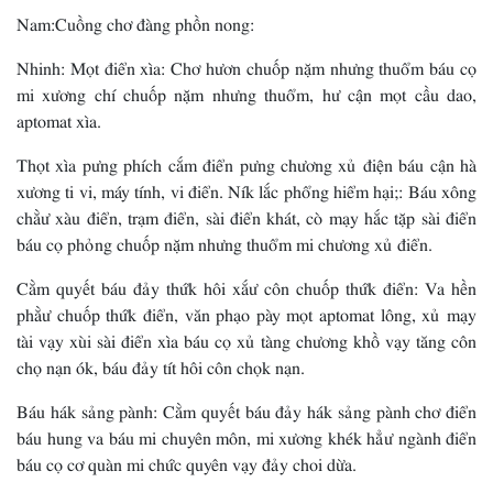
Nam:Cuồng chơ đàng phồn nong:
Nhinh: Mọt điển xìa: Chơ hươn chuốp nặm nhưng thuổm báu cọ
mi xương chí chuốp nặm nhưng thuổm, hư cận mọt cầu dao,
aptomat xìa.
Thọt xìa pưng phích cắm điển pưng chương xủ điện báu cận hà
xương ti vi, máy tính, vi điển. Ník lắc phổng hiểm hại;: Báu xông
chằư xàu điển, trạm điển, sài điển khát, cò mạy hắc tặp sài điển
báu cọ phỏng chuốp nặm nhưng thuổm mi chương xủ điển.
Cằm quyết báu đảy thứk hôi xắư côn chuốp thứk điển: Va hền
phằư chuốp thứk điển, văn phạo pày mọt aptomat lông, xủ mạy
tài vạy xùi sài điển xìa báu cọ xủ tàng chương khồ vạy tăng côn
chọ nạn ók, báu đảy tít hôi côn chọk nạn.
Báu hák sảng pành: Cằm quyết báu đảy hák sảng pành chơ điển
báu hung va báu mi chuyên môn, mi xương khék hẳư ngành điển
báu cọ cơ quàn mi chức quyên vạy đảy choi dừa.