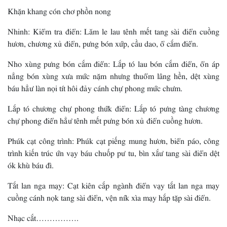
Khặn khang cón chơ phồn nong
Nhinh: Kiểm tra điển: Lăm le lau tênh mết tang sài điển cuồng
hươn, chương xủ điển, pưng bón xứp, cầu dao, ổ cắm điển.
Nho xùng pưng bón cắm điển: Lắp tó lau bón cắm điển, ổn áp
nẳng bón xùng xưa mức nặm nhưng thuổm lâng hền, dệt xùng
báu hẳư làn nọi tít hôi đảy cánh chự phong mức chưm.
Lắp tó chương chự phong thứk điển: Lắp tó pưng tàng chương
chự phong điển hẳư tênh mết pưng bón xủ điển cuồng hươn.
Phúk cạt công trình: Phúk cạt piếng mung hươn, biển páo, công
trình kiến trúc ứn vạy báu chuốp pư tu, bìn xắư tang sài điển dệt
ók khù báu đì.
Tắt lan nga mạy: Cạt kiên cắp ngành điển vạy tắt lan nga mạy
cuồng cánh nọk tang sài điển, vện ník xìa mạy hắp tặp sài điển.
Nhạc cắt…………….