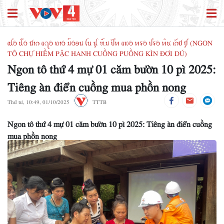
ꪹꪊꪉ ꪊꪲꪉ ꪠꪱꪒ ꪵꪖꪉ ꪭꪱꪉ ꪣꪳꪉꪮꪙ ꪶꪕ ꪊꪴ ꪬꪸꪣ ꪜꪰꪀ ꪵꪭꪉ ꪀꪺꪉ ꪜꪺꪉ ꪀꪲꪙ ꫄ꪒꪥ ꪤꪴ (NGON
TÔ CHỰ HIỀM PẶC HANH CUỒNG PUỒNG KÌN ĐƠI DÚ)
Ngon tô thứ 4 mự 01 căm bườn 10 pì 2025:
Tiêng àn điển cuồng mua phồn nong
Thứ tư, 10:49, 01/10/2025
TTTB
Ngon tô thứ 4 mự 01 căm bườn 10 pì 2025: Tiêng àn điển cuồng
mua phồn nong