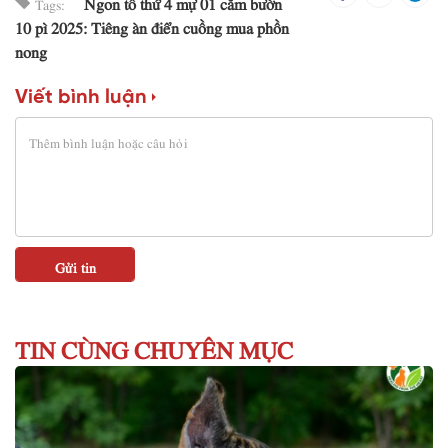
Ngon tô thứ 4 mự 01 căm bườn
Tags:
10 pì 2025: Tiêng àn điển cuồng mua phồn
nong
Viết bình luận
TIN CÙNG CHUYÊN MỤC