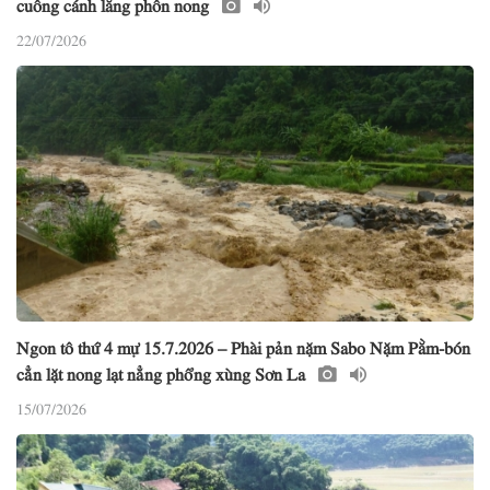
cuồng cánh lằng phồn nong
22/07/2026
Ngon tô thứ 4 mự 15.7.2026 – Phài pản nặm Sabo Nặm Pằm-bón
cẳn lặt nong lạt nẳng phổng xùng Sơn La
15/07/2026