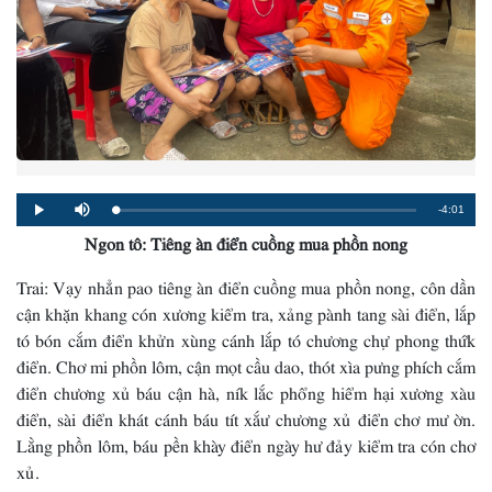
Remaining
-4:01
Loaded
:
Progress
:
Play
Mute
0%
0%
Ngon tô: Tiêng àn điển cuồng mua phồn nong
Time
Trai: Vạy nhẳn pao tiêng àn điển cuồng mua phồn nong, côn dần
cận khặn khang cón xương kiểm tra, xảng pành tang sài điển, lắp
tó bón cắm điển khửn xùng cánh lắp tó chương chự phong thứk
điển. Chơ mi phồn lôm, cận mọt cầu dao, thót xìa pưng phích cắm
điển chương xủ báu cận hà, ník lắc phổng hiểm hại xương xàu
điển, sài điển khát cánh báu tít xắư chương xủ điển chơ mư ờn.
Lằng phồn lôm, báu pền khày điển ngày hư đảy kiểm tra cón chơ
xủ.