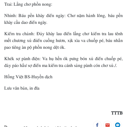
Trai: Lằng chơ phồn nong:
Nhinh: Báu pền khày điển ngày: Chơ nặm hảnh lông, báu pền
khày cầu dao điển ngày.
Kiểm tra chảnh: Đảy khày lau điển lằng chơ kiểm tra lau tênh
mết chương xủ điiển cuồng hươn, xịk xìa va chuốp pé, báu nhẳn
pao tiêng àn pộ phồn nong dệt ók.
Khék sợ pành điện: Va hụ hền ók pưng bón xủ điển chuốp pé,
đảy páo hẳư sợ điển ma kiểm tra cánh sảng pành cón chơ xủ./.
Hồng Việt BS-Huyền dịch
Lưu văn bản, in đĩa
TTTB