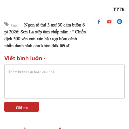
TTTB
Ngon tô thứ 3 mự 30 căm bườn 6
Tags:
pì 2026: Sơn La xứp tàm chấp năm : “ Chiến
dịch 500 vên cưn xáo hà
tọp hòm cánh
nhẳn danh sính chư khòn đúk liệt sĩ
Viết bình luận