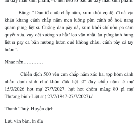
Băng: “ Dan tổ chức chấp năm, xum khỏi cọ dệt đì nả vịa
khặn khang cánh chấp năm men luông pùn cánh số hoá nang
quam pưng liệt sĩ. Cuồng dan pày nả, xum khỏi chí uồn pa cằm
quyết xưa, vạy dệt xương xư hẳư lẹo văn nhất, àu pưng ành hung
liệt sĩ pày cá bản mương hươn quề khòng chảu, cánh pày cá tay
hươn”.
Nhạc nền…………
Chiến dịch 500 vên cưn chấp năm xáo hà, tọp hòm cánh
nhẳn danh sính chư khòn đúk liệt sĩ” đảy chấp năm té mự
15/3/2026 họt mự 27/7/2027, hựt họt chôm mâng 80 pì mự
Thương binh-Liệt sĩ ( 27/7/1947-27/7/2027)./.
Thanh Thuỷ-Huyền dịch
Lưu văn bản, in đĩa