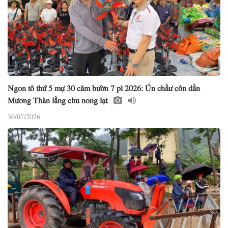
Ngon tô thứ 5 mự 30 căm bườn 7 pì 2026: Ún chằư côn dần
Mương Thàn lằng chu nong lạt
30/07/2026