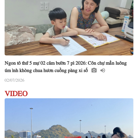
Ngon tô thứ 5 mự 02 căm bườn 7 pì 2026: Côn chự mẳn luông
úm ình khòng chua hươn cuồng pàng xi số
02/07/2026
VIDEO