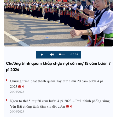
R
-15:08
L
P
P
M
o
r
l
u
a
o
a
t
e
Chường trình quam khắp chựa nọi côn mự 15 căm bườn 7
d
g
y
e
e
r
d
e
pì 2024
m
:
s
0
s
%
:
a
Chương trình phát thanh quam Tay thứ 5 mự 20 căm bườn 4 pì
0
%
2023
i
20/04/2023
n
Ngon tô thứ 5 mự 20 căm bườn 4 pì 2023 – Phủ nhinh phổng xùng
i
Yên Bái chóng tánh tăm vịa dệt dượn
20/04/2023
n