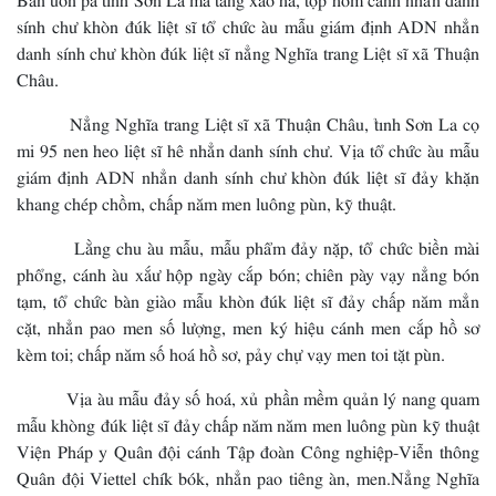
sính chư khòn đúk liệt sĩ tổ chức àu mẫu giám định ADN nhẳn
danh sính chư khòn đúk liệt sĩ nẳng Nghĩa trang Liệt sĩ xã Thuận
Châu.
Nẳng Nghĩa trang Liệt sĩ xã Thuận Châu, tỉnh Sơn La cọ
mi 95 nen heo liệt sĩ hê nhẳn danh sính chư. Vịa tổ chức àu mẫu
giám định ADN nhẳn danh sính chư khòn đúk liệt sĩ đảy khặn
khang chép chồm, chấp năm men luông pùn, kỹ thuật.
Lằng chu àu mẫu, mẫu phẩm đảy nặp, tổ chức biền mài
phổng, cánh àu xắư hộp ngày cắp bón; chiên pày vạy nẳng bón
tạm, tổ chức bàn giào mẫu khòn đúk liệt sĩ đảy chấp năm mẳn
cặt, nhẳn pao men số lượng, men ký hiệu cánh men cắp hồ sơ
kèm toi; chấp năm số hoá hồ sơ, pảy chự vạy men toi tặt pùn.
Vịa àu mẫu đảy số hoá, xủ phần mềm quản lý nang quam
mẫu khòng đúk liệt sĩ đảy chấp năm năm men luông pùn kỹ thuật
Viện Pháp y Quân đội cánh Tập đoàn Công nghiệp-Viễn thông
Quân đội Viettel chík bók, nhẳn pao tiêng àn, men.Nẳng Nghĩa