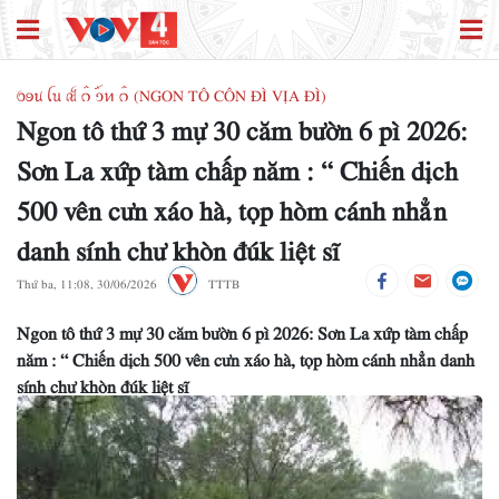
ꪉꪮꪙ ꪶꪕ ꫛ ꪒꪲ ꪫꪸꪀ ꪒꪲ (NGON TÔ CÔN ĐÌ VỊA ĐÌ)
Ngon tô thứ 3 mự 30 căm bườn 6 pì 2026:
Sơn La xứp tàm chấp năm : “ Chiến dịch
500 vên cưn xáo hà, tọp hòm cánh nhẳn
danh sính chư khòn đúk liệt sĩ
Thứ ba, 11:08, 30/06/2026
TTTB
Ngon tô thứ 3 mự 30 căm bườn 6 pì 2026: Sơn La xứp tàm chấp
năm : “ Chiến dịch 500 vên cưn xáo hà, tọp hòm cánh nhẳn danh
sính chư khòn đúk liệt sĩ