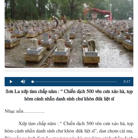
Remaining
-5:17
Loaded
:
Progress
:
Play
Mute
0%
0%
Sơn La xứp tàm chấp năm : “ Chiến dịch 500 vên cưn xáo hà, tọp
Time
hòm cánh nhẳn danh sính chư khòn đúk liệt sĩ
Nhạc nền………….
Xứp tàm chấp năm : “ Chiến dịch 500 vên cưn xáo hà, tọp
hòm cánh nhẳn danh sính chư khòn đúk liệt sĩ”, dan chọm cài ma,
Bàn uồn pa tỉnh Sơn La ma tang xáo hà, tọp hòm cánh nhẳn danh