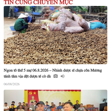
TIN CÙNG CHUYÊN MỤC
Ngon tô thứ 5 mự 06.8.2026 – Nhinh dược sĩ chựa côn Mương
tánh tăm vịa dệt dượn té cò dà
06/08/2026