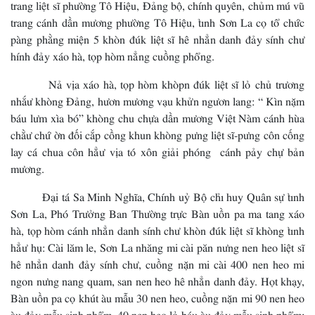
trang liệt sĩ phường Tô Hiệu, Đảng bộ, chính quyên, chủm mú vũ
trang cánh dần mương phường Tô Hiệu, tỉnh Sơn La cọ tổ chức
pàng phằng miện 5 khòn đúk liệt sĩ hê nhẳn danh đảy sính chư
hính đảy xáo hà, tọp hòm nẳng cuồng phổng.
Nả vịa xáo hà, tọp hòm khòpn đúk liệt sĩ lỏ chủ trương
nhắư khòng Đảng, hươn mương vạu khửn ngươn lang: “ Kìn nặm
báu lưm xìa bó” khòng chu chựa dần mương Việt Nàm cánh hùa
chằư chứ ờn đối cắp cồng khun khòng pưng liệt sĩ-pưng côn cống
lay cá chua côn hẳư vịa tó xôn giải phóng cánh pảy chự bản
mương.
Đại tá Sa Minh Nghĩa, Chính uỷ Bộ chỉ huy Quân sự tỉnh
Sơn La, Phó Trưởng Ban Thường trực Bàn uồn pa ma tang xáo
hà, tọp hòm cánh nhẳn danh sính chư khòn đúk liệt sĩ khòng tỉnh
hẳư hụ: Cài lăm le, Sơn La nhăng mi cài păn nưng nen heo liệt sĩ
hê nhẳn danh đảy sính chư, cuồng nặn mi cài 400 nen heo mi
ngon nưng nang quam, san nen heo hê nhẳn danh đảy. Họt khạy,
Bàn uồn pa cọ khút àu mẫu 30 nen heo, cuồng nặn mi 90 nen heo
àu đảy mẫu sinh phẩm, 40 nen heo lỏ báu àu đảy mẫu sinh phẩm: