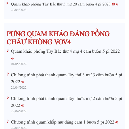
g
Quam kháo phổng Tày Bắc thứ 5 mự 20 căm bườn 4 pì 2023
20/04/2023
T
i
m
PƯNG QUAM KHÁO ĐÁNG PỒNG
e
CHĂƯ KHÒNG VOV4
Quam kháo phổng Tày Bắc thứ 4 mự 4 căm bườn 5 pì 2022
04/05/2022
Chương trình phát thanh quam Tay thứ 3 mự 3 căm bườn 5 pì
2022
29/04/2022
Chương trình phát thanh quam Tay thứ 2 mự 2 căm bườn 5 pì
2022
29/04/2022
Chương trình quam khắp mự dặng căm 1 bườn 5 pì 2022
29/04/2022