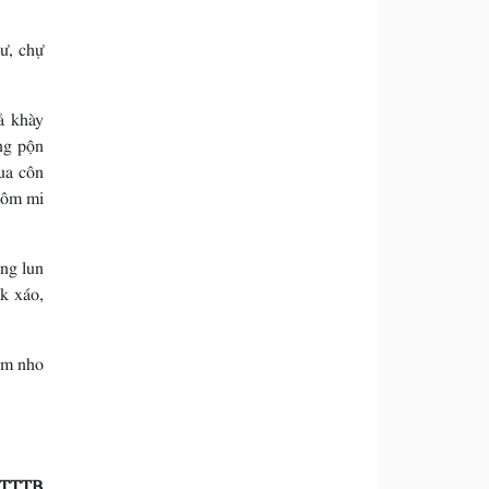
ư, chự
ả khày
ng pộn
ua côn
hôm mi
ằng lun
k xáo,
ăm nho
TTTB