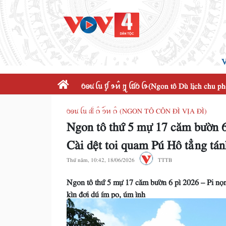
V
ꪉꪮꪙ ꪶꪕ ꪤꪴ ꪩꪀꪲ ꪋꪴ ꪶꪠꪉ ꪶꪩ(Ngon tô Dù lịch chu p
ꪉꪮꪙ ꪶꪕ ꫛ ꪒꪲ ꪫꪸꪀ ꪒꪲ (NGON TÔ CÔN ĐÌ VỊA ĐÌ)
Ngon tô thứ 5 mự 17 căm bườn 6
Cài dệt toi quam Pú Hô tẳng tán
Thứ năm, 10:42, 18/06/2026
TTTB
Ngon tô thứ 5 mự 17 căm bườn 6 pì 2026 – Pi nọ
kìn đơi dú ím po, úm ình