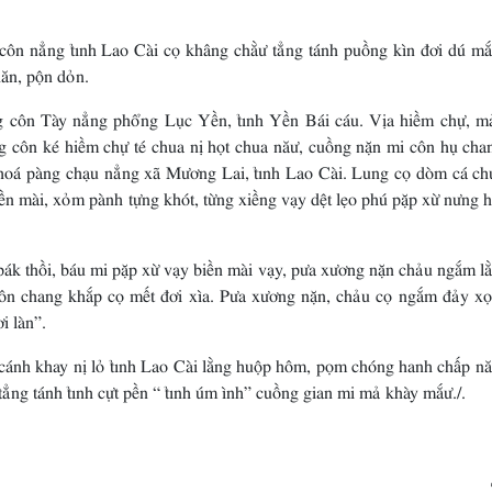
 côn nẳng tỉnh Lao Cài cọ khâng chằư tẳng tánh puồng kìn đơi dú mắ
ăn, pộn dỏn.
 côn Tày nẳng phổng Lục Yền, tỉnh Yền Bái cáu. Vịa hiềm chự, m
g côn ké hiềm chự té chua nị họt chua năư, cuồng nặn mi côn hụ cha
oá pàng chạu nẳng xã Mương Lai, tỉnh Lao Cài. Lung cọ dòm cá ch
n mài, xỏm pành tựng khót, từng xiềng vạy dệt lẹo phú pặp xừ nưng 
 pák thồi, báu mi pặp xừ vạy biền mài vạy, pưa xương nặn chảu ngắm l
i côn chang khắp cọ mết đơi xìa. Pưa xương nặn, chảu cọ ngắm đảy xọ
i làn”.
 cánh khay nị lỏ tỉnh Lao Cài lằng huộp hôm, pọm chóng hanh chấp n
ẳng tánh tỉnh cựt pền “ tỉnh úm ình” cuồng gian mi mả khày mắư./.