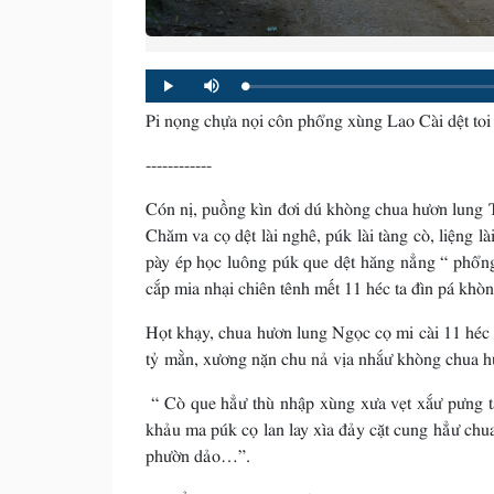
Loaded
:
Progress
:
Play
Mute
0%
0%
Pi nọng chựa nọi côn phổng xùng Lao Cài dệt toi
------------
Cón nị, puồng kìn đơi dú khòng chua hươn lung T
Chăm va cọ dệt lài nghê, púk lài tàng cò, liệng l
pày ép học luông púk que dệt hăng nẳng “ phổn
cắp mia nhại chiên tênh mết 11 héc ta đìn pá khò
Họt khạy, chua hươn lung Ngọc cọ mi cài 11 héc t
tỷ mằn, xương nặn chu nả vịa nhắư khòng chua h
“ Cò que hẳư thù nhập xùng xưa vẹt xắư pưng tà
khảu ma púk cọ lan lay xìa đảy cặt cung hẳư chu
phườn dảo…”.