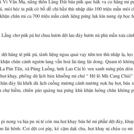
ai Vi Vằn Mụ, nẳng thôn Làng Đát báu púk que hák va cọ hăng mi p
á, mỏi héc ta púk cò bồ đề chi hẳư thù nhập dáo 100 triệu mằn mỏi c
khặn chăn mi ca 700 triệu mằn cánh liệng pưng lụk kìn nung ép học h
y. Lằng chơ púk pá hư chua hươn dệt lau đảy hươn nà phà mẳn xưa cán
ệt hăng té púk pá, tảnh liệng ngua quai vạy tứm ten thù nhập lạ, lẹ
 khặn chăn cánh ngươn lang vằn hoá lài tàng lài dong. Quam tô khòn
La Pán Tẩn, xã Púng Luồng, tỉnh Lao Cài lỏ ven xanh nưng pộn dỏn
 họt khạy, phổng dù lịch bản khuống mi chư “ Hê lô Mù Cang Chải”
khăn đảy lài khék dù lịch cuồng mương cánh mương nọk hụ họt, báu x
hân chự hiềm, chiên páo quảng tua pưng khù khặn luông chăn khòng p
i nọng va hịa pu nị té cón ma họt khạy báu hê mi phằư dệt đảy, khay
m lài hênh. Coi dệt coi pày, kẻ cặm dạk cha, họt khay nị chảu cọ mi