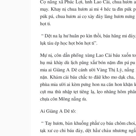
Cọ nẳng xã Phúc Lợi, tỉnh Lao Cài, chua hươn 
mạy. Khay nị chua hươn ai mi 4 héc ta đìn púk p
púk pá, chua hươn ai cọ xày đảy làng hươn nưng 
họt ti.
“ Dệt na lạ hư huân po kìn thồi, báu hăng mi đả
lụk tảu ép học họt bón họt ti”.
Mự nị, côn dần phổng xùng Lao Cài báu xuốn to d
hụ mả khày dù lịch pâng xắư bón nặm đìn pá pu
mia ai Giàng A Dê cánh ưởi Vàng Thị Lỳ, nẳng 
nặn. Khảm cài báu chắc to đăừ kho mo dạk cha,
phùa mia ưởi ai kèm pưng hon na căn hon khặn 
cựt ma thù nhập tẹt tiêng lạ, lẹo nhăng hôm p
chựa côn Mông nẳng nỉ.
Ai Giàng A Dê tô:
“ Tay hươn, bản khuống phằư cọ báu chôm choi, p
tạk xư cọ chi báu đảy, dệt hẳư chảu nhương ngắ