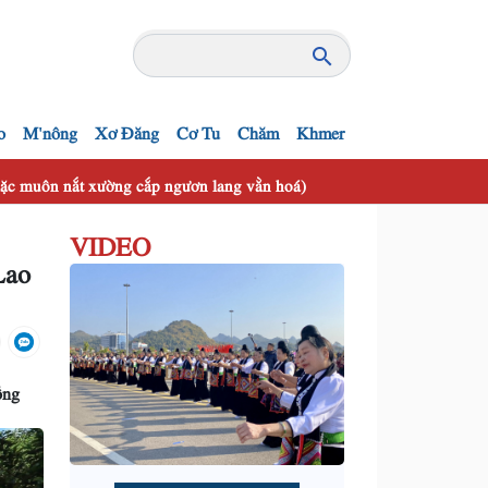
o
M'nông
Xơ Đăng
Cơ Tu
Chăm
Khmer
 mặc muôn nắt xường cắp ngươn lang vằn hoá)
VIDEO
Lao
ồng