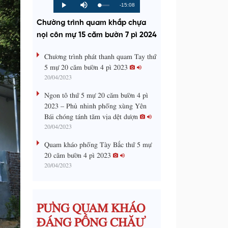
R
-15:08
L
P
P
M
o
r
l
u
a
o
a
t
e
Chường trình quam khắp chựa
d
g
y
e
e
r
d
e
nọi côn mự 15 căm bườn 7 pì 2024
m
:
s
0
s
%
:
a
Chương trình phát thanh quam Tay thứ
0
%
5 mự 20 căm bườn 4 pì 2023
i
20/04/2023
n
Ngon tô thứ 5 mự 20 căm bườn 4 pì
i
2023 – Phủ nhinh phổng xùng Yên
Bái chóng tánh tăm vịa dệt dượn
n
20/04/2023
g
Quam kháo phổng Tày Bắc thứ 5 mự
T
20 căm bườn 4 pì 2023
i
20/04/2023
m
e
PƯNG QUAM KHÁO
ĐÁNG PỒNG CHĂƯ