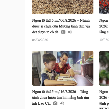
Ngon tô thứ 5 mự 06.8.2026 – Nhinh
Ngon 
dược sĩ chựa côn Mương tánh tăm vịa
2026:
dệt dượn té cò dà
lằng c
06/08/2026
30/07/
Ngon tô thứ 5 mự 16.7.2026 – Tẳng
Ngon 
tánh chua hươn úm ình nẳng tỉnh úm
2026 
ình Lao Cài
tênh p
THPT