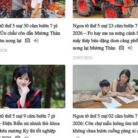
tô thứ 5 mự 30 căm bườn 7 pì
Ngon tô thứ 5 mự 23 căm bườn 7
 Ún chằư côn dần Mương Thàn
2026 – Po hay me na nưng cánh 
hu nong lạt
máy tháy báu dặng dom càng ph
nong lạt Mương Thàn
2026
23/07/2026
tô thứ 5 mự 9 căm bườn 7 pì
Ngon tô thứ 5 mự 02 căm bườn 7
– Điện Biền mi nhinh thủ khoa
2026: Côn chự mẳn luông úm ìn
hén mương Ky thì tốt nghiệp
khòng chua hươn cuồng pàng xi 
 2026