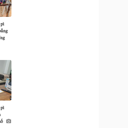
 pì
bẳng
ổng
 pì
h
số