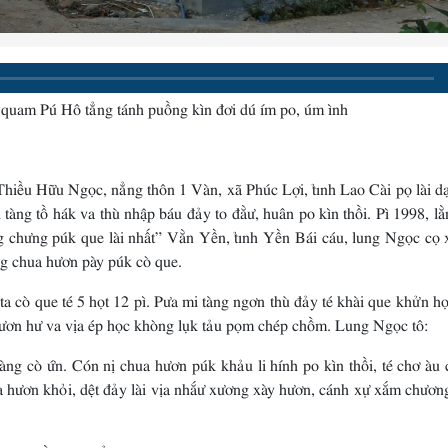
 quam Pú Hô tẳng tánh puồng kìn đơi dú ím po, úm ình
hiều Hữu Ngọc, nẳng thôn 1 Vàn, xã Phúc Lợi, tỉnh Lao Cài pọ lài dạ
ài tàng tồ hák va thù nhập báu đảy to đằư, huân po kìn thồi. Pì 1998, l
g chưng púk que lài nhất” Vằn Yền, tỉnh Yền Bái cáu, lung Ngọc cọ 
ng chua hươn pày púk cò que.
a cò que té 5 họt 12 pì. Pưa mi tàng ngơn thù đảy té khài que khửn h
ươn hư va vịa ép học khòng lụk tảu pọm chép chồm. Lung Ngọc tô:
ng cò ứn. Cón nị chua hươn púk khảu li hính po kìn thồi, té chơ àu 
a hươn khỏi, dệt đảy lài vịa nhắư xương xày hươn, cánh xự xắm chươn