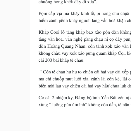
chuông hong khék đảy đì xưa”.
Pọm cắp vịa mả khày kình tế, pi nọng chu chựa
hiềm cánh pếnh khày ngươn lang vằn hoá khặn ch
Khắp Coọi lỏ tàng khắp báo xào pộn dỏn khòng
tàng vằn hoá, vằn nghệ pàng chạu nị cọ đảy pưn
dỏn Hoàng Quang Nhạn, côn tánh xọk xáo vằn h
khòng chảu vạy xọk xáo pưng quam khắp Cọi, biề
cài 200 bai khắp té chạu.
“ Côn té chạu hư hụ to chiên cái hai vạy cài xốp
ma chi chuốp mụt luội xìa, cánh lài côn ké, là
biền mài lau vạy chiên cái hai vạy hẳư chua lụk đơ
Cọ cài 2 nhiệm ky, Đảng bộ tỉnh Yền Bái cón nị
xùng “ luông pùn úm ình” khòng côn dần, té nặn t