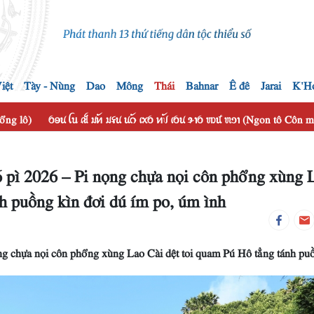
iệt
Tày - Nùng
Dao
Mông
Thái
Bahnar
Ê đê
Jarai
K'H
hổng lô)
ꪉꪮꪙ ꪶꪕ ꫛ ꪣꪀꪰ ꪣꪺꪙ ꪙꪒꪰ ꪹꪎꪉ ꪀꪚꪰ ꪹꪉꪙ ꪩꪱꪉ ꪪꪽ ꪬꪫꪱ (Ngon tô Côn
 pì 2026 – Pi nọng chựa nọi côn phổng xùng 
h puồng kìn đơi dú ím po, úm ình
ng chựa nọi côn phổng xùng Lao Cài dệt toi quam Pú Hô tẳng tánh pu