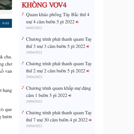
KHÒNG VOV4
Quam kháo phổng Tày Bắc thứ 4
mự 4 căm bườn 5 pì 2022
Remaining
-6:43
04/05/2022
Time
Chương trình phát thanh quam Tay
thứ 3 mự 3 căm bườn 5 pì 2022
29/04/2022
k cha.
Chương trình phát thanh quam Tay
ằng chơ
thứ 2 mự 2 căm bườn 5 pì 2022
xồ van
29/04/2022
Chương trình quam khắp mự dặng
ọt hạng
căm 1 bườn 5 pì 2022
29/04/2022
cò que
Chương trình phát thanh quam Tay
g hươn
thứ 7 mự 30 căm bườn 4 pì 2022
29/04/2022