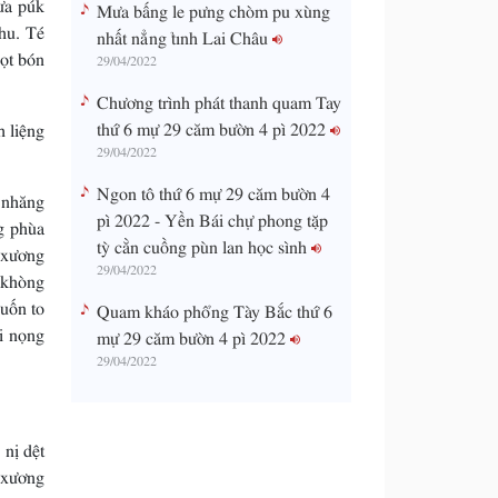
ưa púk
Mưa bấng le pưng chòm pu xùng
hu. Té
nhất nẳng tỉnh Lai Châu
ọt bón
29/04/2022
Chương trình phát thanh quam Tay
thứ 6 mự 29 căm bườn 4 pì 2022
h liệng
29/04/2022
Ngon tô thứ 6 mự 29 căm bườn 4
o nhăng
pì 2022 - Yền Bái chự phong tặp
g phùa
tỳ cằn cuồng pùn lan học sình
 xương
29/04/2022
 khòng
uốn to
Quam kháo phổng Tày Bắc thứ 6
i nọng
mự 29 căm bườn 4 pì 2022
29/04/2022
 nị dệt
 xương