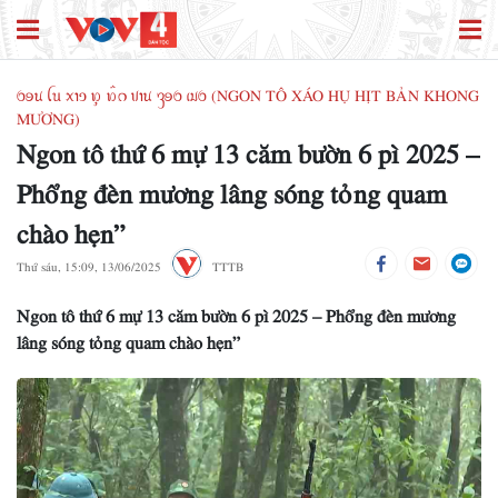
ꪉꪮꪙ ꪶꪕ ꪎꪱꪫ ꪭꪴ ꪭꪲꪒ ꪚꪱꪙ ꪅꪮꪉ ꪹꪣꪉ (NGON TÔ XÁO HỤ HỊT BẢN KHONG
MƯƠNG)
Ngon tô thứ 6 mự 13 căm bườn 6 pì 2025 –
Phổng đèn mương lâng sóng tỏng quam
chào hẹn”
Thứ sáu, 15:09, 13/06/2025
TTTB
Ngon tô thứ 6 mự 13 căm bườn 6 pì 2025 – Phổng đèn mương
lâng sóng tỏng quam chào hẹn”