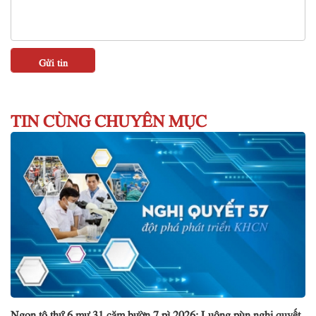
TIN CÙNG CHUYÊN MỤC
Ngon tô thứ 6 mự 31 căm bườn 7 pì 2026: Luông pùn nghị quyết