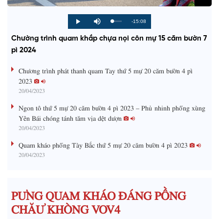
R
-15:08
L
P
P
M
o
r
l
u
a
o
a
t
e
Chường trình quam khắp chựa nọi côn mự 15 căm bườn 7
d
g
y
e
e
r
d
e
pì 2024
m
:
s
0
s
%
:
a
Chương trình phát thanh quam Tay thứ 5 mự 20 căm bườn 4 pì
0
%
2023
i
20/04/2023
n
Ngon tô thứ 5 mự 20 căm bườn 4 pì 2023 – Phủ nhinh phổng xùng
i
Yên Bái chóng tánh tăm vịa dệt dượn
20/04/2023
n
g
Quam kháo phổng Tày Bắc thứ 5 mự 20 căm bườn 4 pì 2023
20/04/2023
T
i
m
PƯNG QUAM KHÁO ĐÁNG PỒNG
e
CHĂƯ KHÒNG VOV4