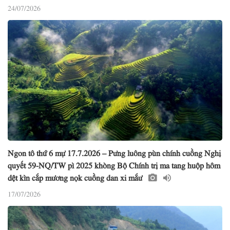
24/07/2026
Ngon tô thứ 6 mự 17.7.2026 – Pưng luông pùn chính cuồng Nghị
quyết 59-NQ/TW pì 2025 khòng Bộ Chính trị ma tang huộp hôm
dệt kìn cắp mương nọk cuồng dan xi mắư
17/07/2026