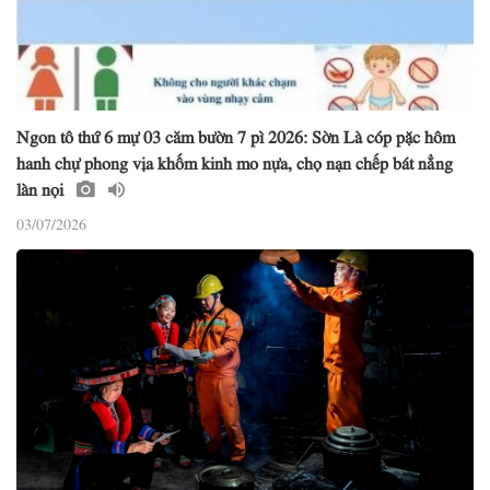
Ngon tô thứ 6 mự 03 căm bườn 7 pì 2026: Sờn Là cóp pặc hôm
hanh chự phong vịa khốm kinh mo nựa, chọ nạn chếp bát nẳng
làn nọi
03/07/2026