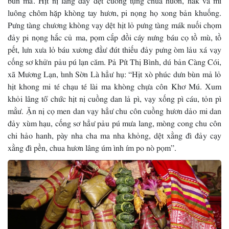
luông chôm hặp khòng tay hươn, pi nọng họ xong bản khuống.
Pưng tàng chương khòng vạy dệt hịt lỏ pưng tàng mák nuối chọm
đảy pi nọng hắc củ ma, pọm cắp đồi cáy nưng báu cọ tồ mù, tồ
pết, lưn xưa lỏ báu xương đằư đút thiếu đảy pưng òm lảu xá vạy
cống sơ khửn pảu pú lạn căm. Pả Pít Thị Bình, dú bản Càng Cói,
xã Mương Lạn, tỉnh Sờn Là hẳư hụ: “Hịt xò phúc dưn bùn mả lỏ
hịt khong mi té chạu té lài ma khòng chựa côn Khơ Mú. Xum
khỏi lâng tổ chức hịt nị cuồng dan lả pì, vạy xống pì cáu, tỏn pì
mằư. Ặn nị cọ men dan vạy hẳư chu côn cuồng hươn dảo mi dan
đảy xùm hạu, cống sơ hẳư pảu pú mưa lang, mòng cong chu côn
chi hảo hanh, pày nha cha ma nha khỏng, dệt xằng đì đảy cạy
xằng đì pền, chua hươn lâng úm ình ím po nò pọm”.