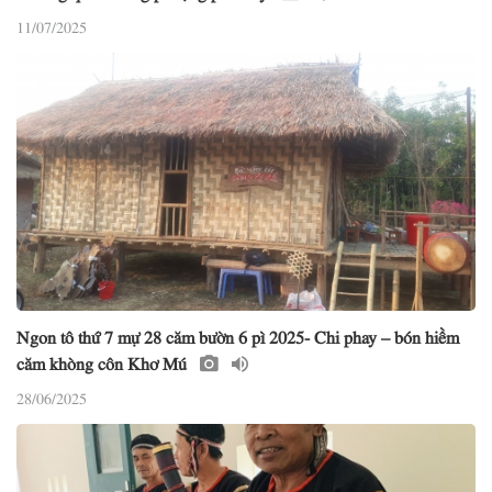
11/07/2025
Ngon tô thứ 7 mự 28 căm bườn 6 pì 2025- Chi phay – bón hiềm
căm khòng côn Khơ Mú
28/06/2025