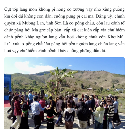
Cựt tóp lang mon khòng pi nọng cọ xương vạy nho xùng puồng
kìn đơi dú khòng côn dần, cuồng pưng pì cài ma, Đảng uỷ, chính
quyên xã Mương Lạn, tỉnh Sờn Là cọ pồng chằư, cộn lau cánh tổ
chức pàng hội Ma grợ cấp bản, cấp xã cạt kiên cắp vịa chự hiềm
cánh pếnh khày ngươn lang vằn hoá khòng chựa côn Khơ Mú.
Lưa xưa lỏ pồng chằư àu pàng hội pền ngươn lang chiên lang vằn
hoá vạy chự hiềm cánh pếnh khày cuồng phổng dần dú.