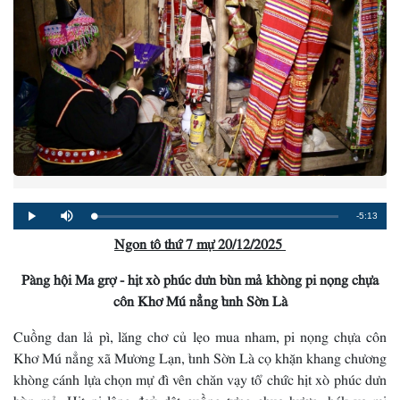
Remaining
-5:13
Loaded
:
Progress
:
Play
Mute
0%
0%
Ngon tô thứ 7 mự 20/12/2025
Time
Pàng hội Ma grợ - hịt xò phúc dưn bùn mả khòng pi nọng chựa
côn Khơ Mú nẳng tỉnh Sờn Là
Cuồng dan lả pì, lăng chơ củ lẹo mua nham, pi nọng chựa côn
Khơ Mú nẳng xã Mương Lạn, tỉnh Sờn Là cọ khặn khang chương
khòng cánh lựa chọn mự đì vên chăn vạy tổ chức hịt xò phúc dưn
bùn mả. Hịt nị lâng đaỷ dệt cuồng tựng chua hươn, hák va mi