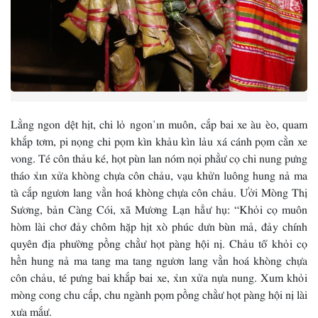
Lằng ngon dệt hịt, chi lỏ ngon ỉn muôn, cắp bai xe àu èo, quam
khắp tơm, pi nọng chi pọm kìn khảu kìn lảu xá cánh pọm cằn xe
vong. Té côn thảu ké, họt pùn lan nóm nọi phằư cọ chi nung pưng
tháo xỉn xửa khòng chựa côn chảu, vạu khửn luông hung nả ma
tà cắp ngươn lang vằn hoá khòng chựa côn chảu. Ưởi Mòng Thị
Sương, bản Càng Cói, xã Mương Lạn hẳư hụ: “Khỏi cọ muôn
hòm lài chơ đảy chôm hặp hịt xò phúc dưn bùn mả, đảy chính
quyên địa phường pồng chằư họt pàng hội nị. Chảu tổ khỏi cọ
hền hung nả ma tang ma tang ngươn lang vằn hoá khòng chựa
côn chảu, té pưng bai khắp bai xe, xỉn xửa nựa nung. Xum khỏi
mòng cong chu cấp, chu ngành pọm pồng chằư họt pàng hội nị lài
xưa mắư.