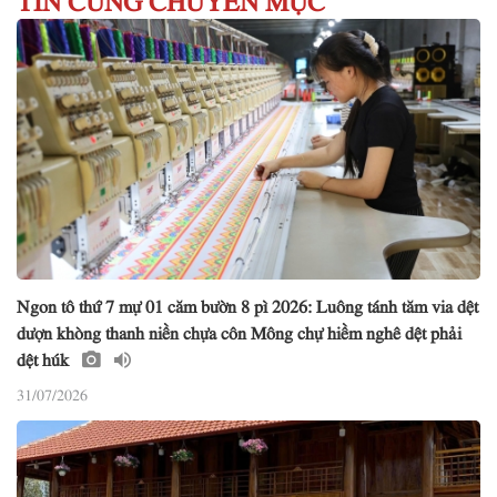
Ngon tô thứ 7 mự 01 căm bườn 8 pì 2026: Luông tánh tăm via dệt
dượn khòng thanh niền chựa côn Mông chự hiềm nghê dệt phải
dệt húk
31/07/2026