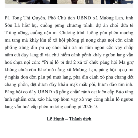
Pả Tong Thị Quyên, Phó Chủ tịch UBND xã Mương Lạn, tỉnh
Sờn Là hẳư hụ, cuồng pưng chương trình, dự án choi dừa té
Trùng ường, cuồng nặn mi Chương trình luông pùn phén mương
ma tang mả khày kìn tế xã hội phổng pi nọng chựa nọi côn cánh
phổng xùng đìn pu cọ choi hẳư xã mi tứm ngơn cốc vạy chấp
năm cựt đảy lang đì vịa chự hiềm cánh pếnh khày ngươn lang vằn
hoá chựa nọi côn: “Pì nị lỏ pì thứ 2 xã tổ chức pàng hội Ma grợ
khòng chựa côn Khơ mú nẳng xã Mương Lạn, pàng hội nị cọ mi
ý nghịa dọn dờn pảu pú mưa lang, phạ đìn cánh xò phạ chang đét
chang phồn, dệt dượn đảy khảu mạk mák pôi, hươn dảo úm ình.
Pàng hội cọ đảy UBND xã pồng chằư cánh cạt kiên cắp Bảo tàng
tỉnh nghiền cứu, xáo hà, tọp hòm vạy xò vay cồng nhẳn lỏ ngươn
lang vằn hoá cấp phén mương cuồng pì 2026”./.
Lê Hạnh – Thành dịch