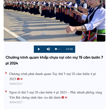
R
-15:08
L
P
P
M
o
r
l
u
a
o
a
t
e
Chường trình quam khắp chựa nọi côn mự 15 căm bườn 7
d
g
y
e
e
r
d
e
pì 2024
m
:
s
0
s
%
:
a
Chương trình phát thanh quam Tay thứ 5 mự 20 căm bườn 4 pì
0
%
2023
i
20/04/2023
n
Ngon tô thứ 5 mự 20 căm bườn 4 pì 2023 – Phủ nhinh phổng xùng
i
Yên Bái chóng tánh tăm vịa dệt dượn
20/04/2023
n
g