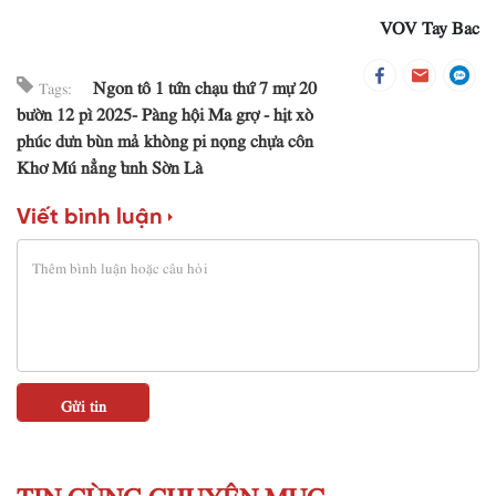
VOV Tay Bac
Ngon tô 1 tứn chạu thứ 7 mự 20
Tags:
bườn 12 pì 2025- Pàng hội Ma grợ - hịt xò
phúc dưn bùn mả khòng pi nọng chựa côn
Khơ Mú nẳng tỉnh Sờn Là
Viết bình luận
TIN CÙNG CHUYÊN MỤC