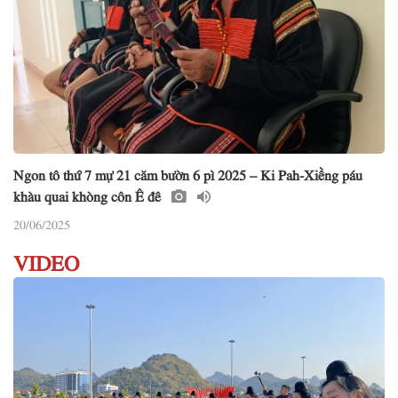
Ngon tô thứ 7 mự 21 căm bườn 6 pì 2025 – Ki Pah-Xiềng páu
khàu quai khòng côn Ê đê
20/06/2025
VIDEO