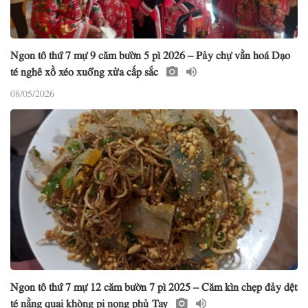
Ngon tô thứ 7 mự 9 căm bườn 5 pì 2026 – Pảy chự vằn hoá Dạo
té nghê xồ xéo xuổng xửa cấp sắc
08/05/2026
Ngon tô thứ 7 mự 12 căm bườn 7 pì 2025 – Căm kìn chẹp đảy dệt
té nằng quai khòng pi nọng phủ Tay