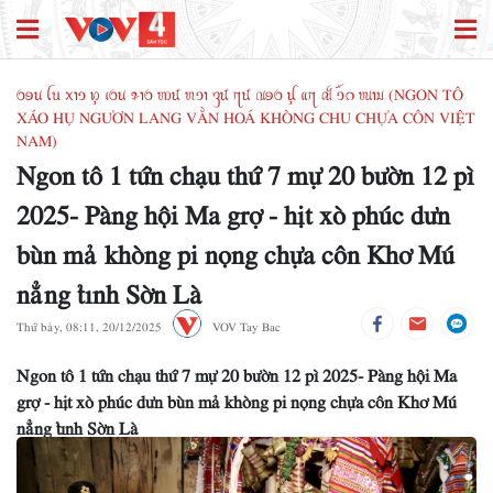
ꪉꪮꪙ ꪶꪕ ꪎꪱꪫ ꪭꪴ ꪹꪉꪙ ꪩꪱꪉ ꪪꪽ ꪬꪫꪱ ꪅꪽ ꪋꪽ ꪄꪮꪉ ꪊꪴ ꪵꪋ ꫛ ꪫꪸꪒ ꪘꪱꪣ (NGON TÔ
XÁO HỤ NGƯƠN LANG VẰN HOÁ KHÒNG CHU CHỰA CÔN VIỆT
NAM)
Ngon tô 1 tứn chạu thứ 7 mự 20 bườn 12 pì
2025- Pàng hội Ma grợ - hịt xò phúc dưn
bùn mả khòng pi nọng chựa côn Khơ Mú
nẳng tỉnh Sờn Là
Thứ bảy, 08:11, 20/12/2025
VOV Tay Bac
Ngon tô 1 tứn chạu thứ 7 mự 20 bườn 12 pì 2025- Pàng hội Ma
grợ - hịt xò phúc dưn bùn mả khòng pi nọng chựa côn Khơ Mú
nẳng tỉnh Sờn Là