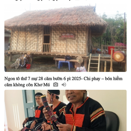
Ngon tô thứ 7 mự 28 căm bườn 6 pì 2025- Chi phay – bón hiềm
căm khòng côn Khơ Mú