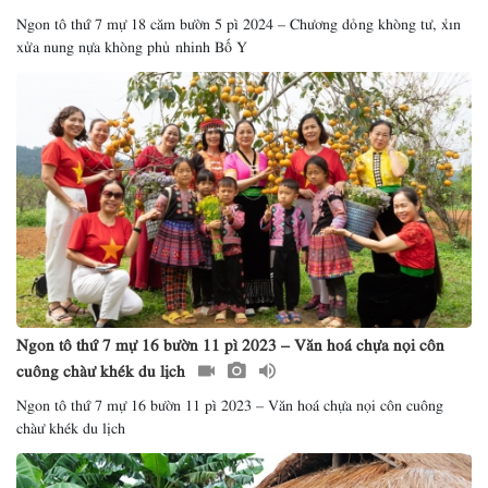
Ngon tô thứ 7 mự 18 căm bườn 5 pì 2024 – Chương dỏng khòng tư, xỉn
xửa nung nựa khòng phủ nhinh Bố Y
Ngon tô thứ 7 mự 16 bườn 11 pì 2023 – Văn hoá chựa nọi côn
cuông chàư khék du lịch
Ngon tô thứ 7 mự 16 bườn 11 pì 2023 – Văn hoá chựa nọi côn cuông
chàư khék du lịch