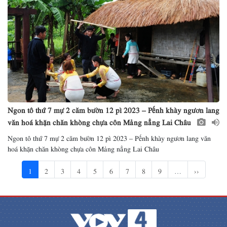
Ngon tô thứ 7 mự 2 căm bườn 12 pì 2023 – Pếnh khày ngươn lang
văn hoá khặn chăn khòng chựa côn Mảng nẳng Lai Châu
Ngon tô thứ 7 mự 2 căm bườn 12 pì 2023 – Pếnh khày ngươn lang văn
hoá khặn chăn khòng chựa côn Mảng nẳng Lai Châu
1
2
3
4
5
6
7
8
9
…
››