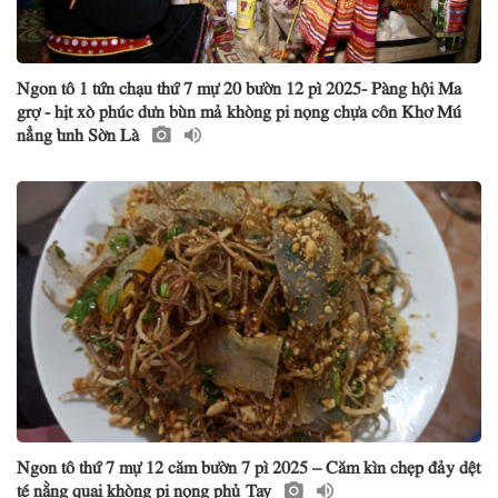
Ngon tô 1 tứn chạu thứ 7 mự 20 bườn 12 pì 2025- Pàng hội Ma
grợ - hịt xò phúc dưn bùn mả khòng pi nọng chựa côn Khơ Mú
nẳng tỉnh Sờn Là
Ngon tô thứ 7 mự 12 căm bườn 7 pì 2025 – Căm kìn chẹp đảy dệt
té nằng quai khòng pi nọng phủ Tay