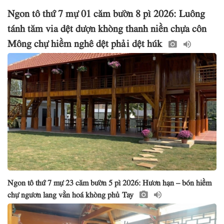
Ngon tô thứ 7 mự 01 căm bườn 8 pì 2026: Luông
tánh tăm via dệt dượn khòng thanh niền chựa côn
Mông chự hiềm nghê dệt phải dệt húk
Ngon tô thứ 7 mự 23 căm bườn 5 pì 2026: Hươn hạn – bón hiềm
chự ngươn lang vằn hoá khòng phủ Tay