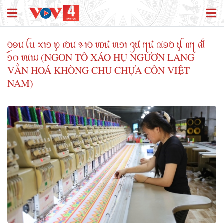
ꪉꪮꪙ ꪶꪕ ꪎꪱꪫ ꪭꪴ ꪹꪉꪙ ꪩꪱꪉ ꪪꪽ ꪬꪫꪱ ꪅꪽ ꪋꪽ ꪄꪮꪉ ꪊꪴ ꪵꪋ ꫛ
ꪫꪸꪒ ꪘꪱꪣ (NGON TÔ XÁO HỤ NGƯƠN LANG
VẰN HOÁ KHÒNG CHU CHỰA CÔN VIỆT
NAM)