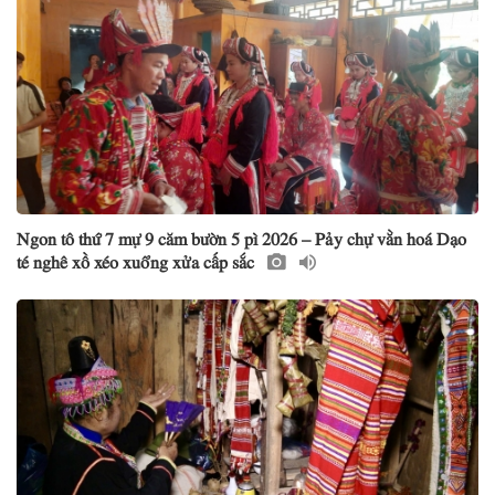
Ngon tô thứ 7 mự 9 căm bườn 5 pì 2026 – Pảy chự vằn hoá Dạo
té nghê xồ xéo xuổng xửa cấp sắc