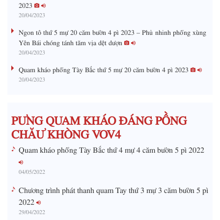
2023
i
20/04/2023
n
Ngon tô thứ 5 mự 20 căm bườn 4 pì 2023 – Phủ nhinh phổng xùng
i
Yên Bái chóng tánh tăm vịa dệt dượn
20/04/2023
n
g
Quam kháo phổng Tày Bắc thứ 5 mự 20 căm bườn 4 pì 2023
20/04/2023
T
i
m
PƯNG QUAM KHÁO ĐÁNG PỒNG
e
CHĂƯ KHÒNG VOV4
Quam kháo phổng Tày Bắc thứ 4 mự 4 căm bườn 5 pì 2022
04/05/2022
Chương trình phát thanh quam Tay thứ 3 mự 3 căm bườn 5 pì
2022
29/04/2022