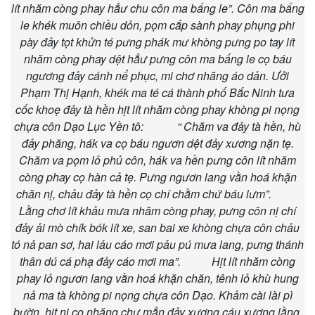
lít nhăm còng phay hẳư chu côn ma bấng le”. Côn ma bấng
le khék muôn chiều dỏn, pọm cắp sành phay phụng phi
pày đảy tọt khửn té pưng phák mư khòng pưng po tay lít
nhăm còng phay dệt hẳư pưng côn ma bấng le cọ báu
ngương đảy cánh nể phục, mi chơ nhăng áo dản. Ưởi
Phạm Thị Hạnh, khék ma té cá thành phố Bắc Ninh tưa
cốc khoẹ đảy tà hền hịt lít nhăm còng phay khòng pi nọng
chựa côn Dạo Lục Yền tô: “ Chăm va đảy tà hền, hù
đảy phăng, hák va cọ báu ngươn dệt đảy xương nặn tẹ.
Chăm va pọm lỏ phủ côn, hák va hền pưng côn lít nhăm
còng phay cọ hàn cả tẹ. Pưng ngươn lang vằn hoá khặn
chăn nị, chảu đảy tà hền cọ chí chằm chứ báu lưm”.
Lằng chơ lít khảu mưa nhăm còng phay, pưng côn nị chí
đảy ải mò chík bók lít xe, san bai xe khòng chựa côn chảu
tó nả pan sơ, hai lảu cáo mơi pảu pú mưa lang, pưng thánh
thân dú cá phạ đảy cáo mơi ma”. Hịt lít nhăm còng
phay lỏ ngươn lang vằn hoá khặn chăn, tênh lỏ khù hung
nả ma tà khòng pi nọng chựa côn Dạo. Khảm cài lài pì
bườn, hịt nị cọ nhăng chự mẳn đảy xương cáu xương lằng,