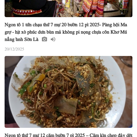
Ngon tô 1 tứn chạu thứ 7 mự 20 bườn 12 pì 2025- Pàng hội Ma
grợ - hịt xò phúc dưn bùn mả khòng pi nọng chựa côn Khơ Mú
nẳng tỉnh Sờn Là
20/12/2025
Ngon tô thứ 7 mự 12 căm bườn 7 pì 2025 – Căm kìn chẹp đảy dệt