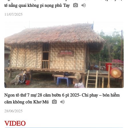
té nằng quai khòng pi nọng phủ Tay
11/07/2025
Ngon tô thứ 7 mự 28 căm bườn 6 pì 2025- Chi phay – bón hiềm
căm khòng côn Khơ Mú
28/06/2025
VIDEO