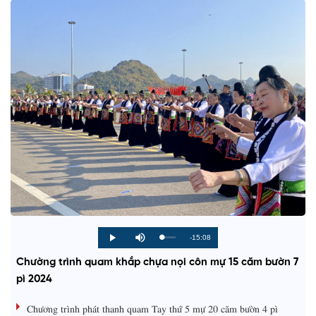
R
-15:08
L
P
P
M
o
r
l
u
a
o
a
t
e
Chường trình quam khắp chựa nọi côn mự 15 căm bườn 7
d
g
y
e
e
r
d
e
pì 2024
m
:
s
0
s
%
:
a
Chương trình phát thanh quam Tay thứ 5 mự 20 căm bườn 4 pì
0
%