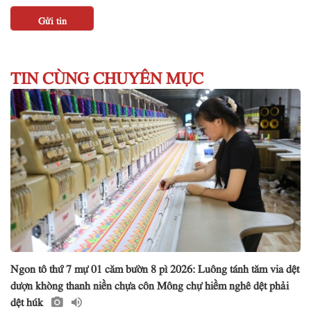
TIN CÙNG CHUYÊN MỤC
Ngon tô thứ 7 mự 01 căm bườn 8 pì 2026: Luông tánh tăm via dệt
dượn khòng thanh niền chựa côn Mông chự hiềm nghê dệt phải
dệt húk