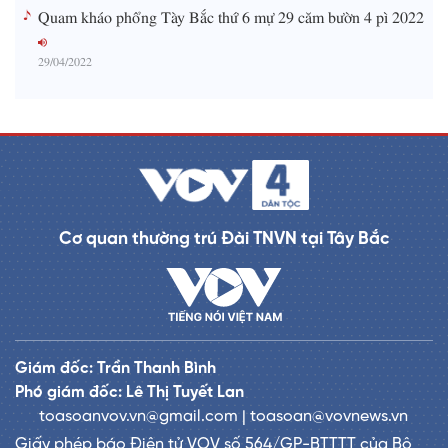
Quam kháo phổng Tày Bắc thứ 6 mự 29 căm bườn 4 pì 2022
29/04/2022
Cơ quan thường trú Đài TNVN tại Tây Bắc
Giám đốc: Trần Thanh Bình
Phó giám đốc: Lê Thị Tuyết Lan
toasoanvov.vn@gmail.com | toasoan@vovnews.vn
Giấy phép báo Điện tử VOV số 564/GP-BTTTT của Bộ