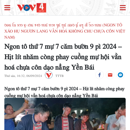
ꪉꪮꪙ ꪶꪕ ꪎꪱꪫ ꪭꪴ ꪹꪉꪙ ꪩꪱꪉ ꪪꪽ ꪬꪫꪱ ꪅꪽ ꪋꪽ ꪄꪮꪉ ꪊꪴ ꪵꪋ ꫛ ꪫꪸꪒ ꪘꪱꪣ (NGON TÔ
XÁO HỤ NGƯƠN LANG VẰN HOÁ KHÒNG CHU CHỰA CÔN VIỆT
NAM)
Ngon tô thứ 7 mự 7 căm bườn 9 pì 2024 –
Hịt lít nhăm còng phay cuồng mự hội vằn
hoá chựa côn dạo nẳng Yền Bái
Thứ sáu, 16:32, 06/09/2024
TTTB
Ngon tô thứ 7 mự 7 căm bườn 9 pì 2024 – Hịt lít nhăm còng phay
cuồng mự hội vằn hoá chựa côn dạo nẳng Yền Bái