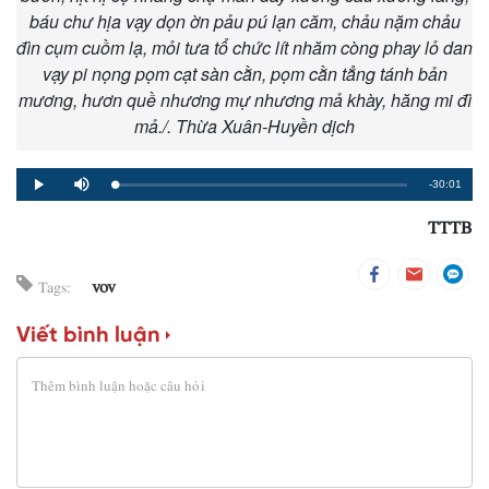
báu chư hịa vạy dọn ờn pảu pú lạn căm, chảu nặm chảu
đìn cụm cuồm lạ, mỏi tưa tổ chức lít nhăm còng phay lỏ dan
vạy pi nọng pọm cạt sàn cằn, pọm cằn tẳng tánh bản
mương, hươn quề nhương mự nhương mả khày, hăng mi đì
mả./. Thừa Xuân-Huyền dịch
Remaining
-30:01
Loaded
:
Progress
:
Play
Mute
0%
0%
TTTB
Time
vov
Tags:
Viết bình luận