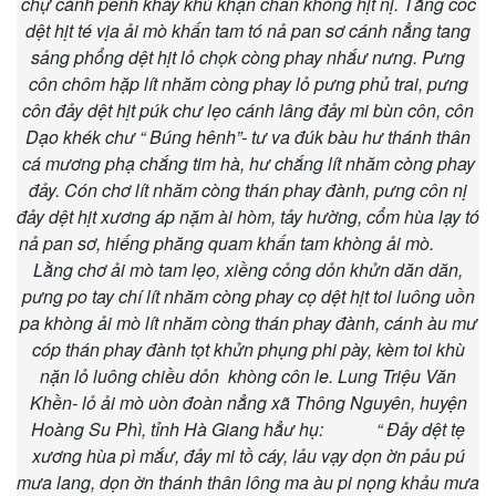
chự cánh pếnh khày khù khặn chăn khòng hịt nị. Tẳng cốc
dệt hịt té vịa ải mò khấn tam tó nả pan sơ cánh nẳng tang
sảng phổng dệt hịt lỏ chọk còng phay nhắư nưng. Pưng
côn chôm hặp lít nhăm còng phay lỏ pưng phủ trai, pưng
côn đảy dệt hịt púk chư lẹo cánh lâng đảy mi bùn côn, côn
Dạo khék chư “ Búng hênh”- tư va đúk bàu hư thánh thân
cá mương phạ chắng tim hà, hư chắng lít nhăm còng phay
đảy. Cón chơ lít nhăm còng thán phay đành, pưng côn nị
đảy dệt hịt xương áp nặm ài hòm, tảy hường, cổm hùa lạy tó
nả pan sơ, hiếng phăng quam khấn tam khòng ải mò.
Lằng chơ ải mò tam lẹo, xiềng cỏng dỏn khửn dăn dăn,
pưng po tay chí lít nhăm còng phay cọ dệt hịt toi luông uồn
pa khòng ải mò lít nhăm còng thán phay đành, cánh àu mư
cóp thán phay đành tọt khửn phụng phi pày, kèm toi khù
nặn lỏ luông chiều dỏn khòng côn le. Lung Triệu Văn
Khền- lỏ ải mò uòn đoàn nẳng xã Thông Nguyên, huyện
Hoàng Su Phì, tỉnh Hà Giang hẳư hụ: “ Đảy dệt tẹ
xương hùa pì mắư, đảy mi tồ cáy, lảu vạy dọn ờn pảu pú
mưa lang, dọn ờn thánh thân lông ma àu pi nọng khảu mưa