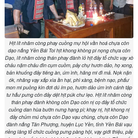
Hịt lít nhăm còng phay cuồng mự hội vằn hoá chựa côn
dạo nẳng Yền Bái Toi hịt khong khòng pi nọng chựa côn
Dạo, lít nhăm còng thán phay đành lỏ hịt đảy tổ chức vạy xò
chảu nặm chảu đìn cụm cuồm, pảy chự hươn dảo, họ xong,
bản khuống đảy tiêng àn, úm ình, hăng mi đì mả. Nọk nặn
ók, nhăng vạy xắp xìa ằn hại, phì xàng, bệnh nạo, phắư
mon mi puồng kìn đơi dú ím po, hươn dảo úm ình cánh tập
tư hẳư pưng côn đảy dệt hịt púk chư lẹo. Hịt lít nhăm còng
thán phay đành khòng côn Dạo cón nị cọ đảy tổ chức
cuồng dan hùa bườn nưng hạng pì; khạy nị, hịt khong nị
đảy chủm mú chựa côn Dạo vạu chùng, chựa côn Dạo
đành nẳng Tân Phượng, huyện Lục Yền, tỉnh Yền Bái vạu
riềng lâng tổ chức cuồng pưng pàng hội, vạy giới thiệu, pảy