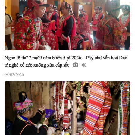
Ngon tô thứ 7 mự 9 căm bườn 5 pì 2026 – Pảy chự vằn hoá Dạo
té nghê xồ xéo xuổng xửa cấp sắc
08/05/2026