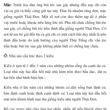
Mặc:
Trước kia đàn ông búi tóc sau gáy nhưng đến nay chỉ còn
vài cụ già và thầy cúng giữ tục này. Ðàn bà nhuộm răng đen, mặc
giống người Thái Ðen. Một số nơi còn đeo thêm tạp dề ở phần
váy trước hoặc khoác trên lưng khi rét. Phụ nữ chưa chồng búi tóc
sau gáy, có chồng búi tóc trên đỉnh đầu giống người Thái Ðen. Có
nơi từ em bé gái đến bà cụ già chỉ có một cách búi duy nhất là trên
đỉnh đầu hoặc do ảnh hưởng của người Thái Trắng chỉ vấn tóc
trần hoặc búi tóc sau gáy không phân biệt có chồng hay chưa.
Ở:
Nhà sàn cấu trúc theo 2 kiểu:
Kiểu ở tạm từ 1 đến 3 năm của những nhóm sống du canh du cư.
Loại nhà này hai đầu hồi mái nhà lượn tròn theo bầu dục, dài ra
hai bên như hình hàm lợn...
Kiểu nhà ở lâu năm của những nhóm cư dân sống bán định cư,
bán định canh hoặc định canh định cư. Loại nhà này hai đầu hồi
mái tròn khum hình mai rùa giống kiểu nhà người Thái Ðen.
Bố cục trong nhà chia làm hai phần, phần để tiếp khách rộng từ