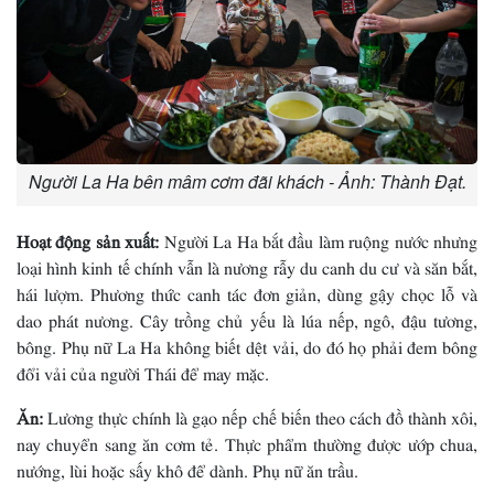
Người La Ha bên mâm cơm đãi khách - Ảnh: Thành Đạt.
Hoạt động sản xuất:
Người La Ha bắt đầu làm ruộng nước nhưng
loại hình kinh tế chính vẫn là nương rẫy du canh du cư và săn bắt,
hái lượm. Phương thức canh tác đơn giản, dùng gậy chọc lỗ và
dao phát nương. Cây trồng chủ yếu là lúa nếp, ngô, đậu tương,
bông. Phụ nữ La Ha không biết dệt vải, do đó họ phải đem bông
đổi vải của người Thái để may mặc.
Ăn:
Lương thực chính là gạo nếp chế biến theo cách đồ thành xôi,
nay chuyển sang ăn cơm tẻ. Thực phẩm thường được ướp chua,
nướng, lùi hoặc sấy khô để dành. Phụ nữ ăn trầu.