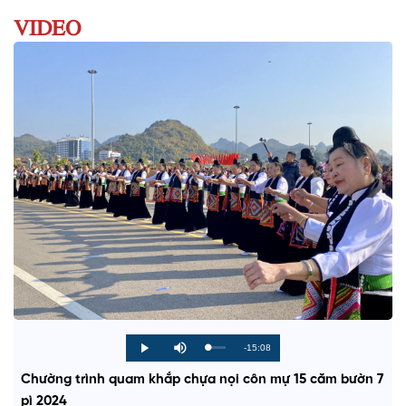
VIDEO
R
-15:08
L
P
P
M
o
r
l
u
a
o
a
t
e
Chường trình quam khắp chựa nọi côn mự 15 căm bườn 7
d
g
y
e
e
r
d
e
pì 2024
m
:
s