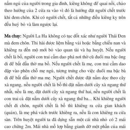
nằm ngủ của người trong gia đình, kiêng không để quai nồi, chảo
theo hướng của 2 cửa ra vào vì đó là hướng đặt người chết trước
khi đem chôn. Khi có người chết, tất cả những điều kiêng kỵ trên
đều huỷ bỏ và làm ngược lại.
Ma chay:
Người La Ha không có tục đốt xác như người Thái Ðen
mà đem chôn. Thi hài được liệm bằng vải hoặc bằng chiếu nan và
khiêng ra đến mộ mới bỏ vào quan tài và hạ huyệt. Nếu người
chết là bố, người con trai cầm dao phá nơi thờ cũ đuổi ma bậc ông
đi để bắt đầu thờ ma bố. Nếu người chết là mẹ, con trai cầm dao
đập vào phên chỗ mẹ ngủ, tượng trưng cho việc đuổi ma bậc bà
đi để bắt đầu thờ ma mẹ. Người chết được đặt nằm dọc theo cây
xà ngang, nếu người chết là bố thì đặt nằm dưới cây xà ngang thứ
nhất, nếu là mẹ, đặt dưới cây xà ngang thứ hai, nếu người chết là
con trai cả đặt nằm dưới cây xà ngang thứ ba... Khi khiêng người
chết đi chôn, người chết là bố thì khiêng ra cửa gian khách
(quản), là mẹ phá vách trước khiêng ra, nếu là con khiêng ra cửa
sàn. Trên huyệt người ta đã dựng sẵn một cái nhà nhỏ có 2 mái
cao chừng 2m. Mái nhà mồ lợp bằng gianh dỡ một phần của mái