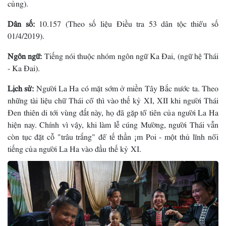
củng).
Dân số:
10.157 (Theo số liệu Điều tra 53 dân tộc thiểu số
01/4/2019).
Ngôn ngữ:
Tiếng nói thuộc nhóm ngôn ngữ Ka Ðai, (ngữ hệ Thái
- Ka Ðai).
Lịch sử:
Người La Ha có mặt sớm ở miền Tây Bắc nước ta. Theo
những tài liệu chữ Thái cổ thì vào thế kỷ XI, XII khi người Thái
Ðen thiên di tới vùng đất này, họ đã gặp tổ tiên của người La Ha
hiện nay. Chính vì vậy, khi làm lễ cúng Mường, người Thái vẫn
còn tục đặt cỗ "trâu trắng" để tế thần ¡m Poi - một thủ lĩnh nổi
tiếng của người La Ha vào đầu thế kỷ XI.