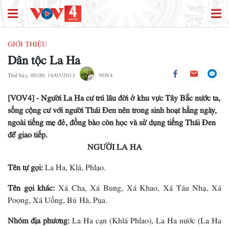
GIỚI THIỆU
Dân tộc La Ha
Thứ bảy, 00:00, 16/03/2013
VOV4
[VOV4] - Người La Ha cư trú lâu đời ở khu vực Tây Bắc nước ta,
sống cộng cư với người Thái Đen nên trong sinh hoạt hằng ngày,
ngoài tiếng mẹ đẻ, đồng bào còn học và sử dụng tiếng Thái Đen
để giao tiếp.
NGƯỜI LA HA
Tên tự gọi:
La Ha, Klá, Phlạo.
Tên gọi khác:
Xá Cha, Xá Bung, Xá Khao, Xá Táu Nhạ, Xá
Poọng, Xá Uống, Bủ Hà, Pụa.
Nhóm địa phương:
La Ha cạn (Khlá Phlao), La Ha nước (La Ha