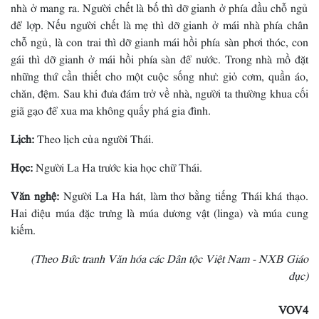
nhà ở mang ra. Người chết là bố thì dỡ gianh ở phía đầu chỗ ngủ
để lợp. Nếu người chết là mẹ thì dỡ gianh ở mái nhà phía chân
chỗ ngủ, là con trai thì dỡ gianh mái hồi phía sàn phơi thóc, con
gái thì dỡ gianh ở mái hồi phía sàn để nước. Trong nhà mồ đặt
những thứ cần thiết cho một cuộc sống như: giỏ cơm, quần áo,
chăn, đệm. Sau khi đưa đám trở về nhà, người ta thường khua cối
giã gạo để xua ma không quấy phá gia đình.
Lịch:
Theo lịch của người Thái.
Học:
Người La Ha trước kia học chữ Thái.
Văn nghệ:
Người La Ha hát, làm thơ bằng tiếng Thái khá thạo.
Hai điệu múa đặc trưng là múa dương vật (linga) và múa cung
kiếm.
(Theo Bức tranh Văn hóa các Dân tộc Việt Nam - NXB Giáo
dục)
VOV4