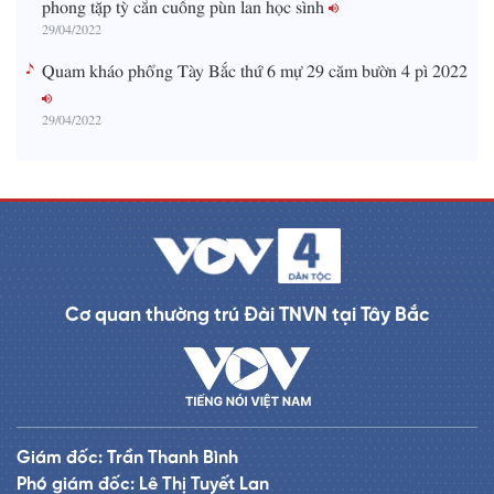
phong tặp tỳ cằn cuồng pùn lan học sình
29/04/2022
Quam kháo phổng Tày Bắc thứ 6 mự 29 căm bườn 4 pì 2022
29/04/2022
Cơ quan thường trú Đài TNVN tại Tây Bắc
Giám đốc: Trần Thanh Bình
Phó giám đốc: Lê Thị Tuyết Lan