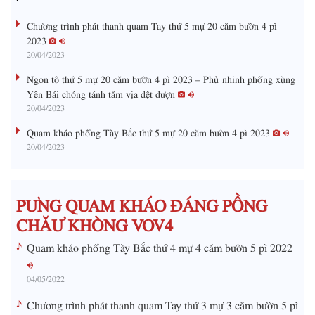
0
s
%
:
a
Chương trình phát thanh quam Tay thứ 5 mự 20 căm bườn 4 pì
0
%
2023
i
20/04/2023
n
Ngon tô thứ 5 mự 20 căm bườn 4 pì 2023 – Phủ nhinh phổng xùng
i
Yên Bái chóng tánh tăm vịa dệt dượn
20/04/2023
n
g
Quam kháo phổng Tày Bắc thứ 5 mự 20 căm bườn 4 pì 2023
20/04/2023
T
i
m
PƯNG QUAM KHÁO ĐÁNG PỒNG
e
CHĂƯ KHÒNG VOV4
Quam kháo phổng Tày Bắc thứ 4 mự 4 căm bườn 5 pì 2022
04/05/2022
Chương trình phát thanh quam Tay thứ 3 mự 3 căm bườn 5 pì