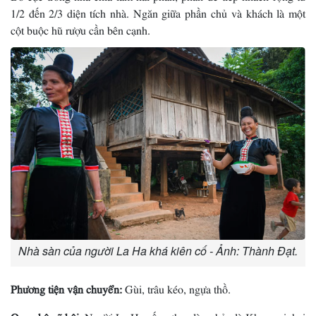
1/2 đến 2/3 diện tích nhà. Ngăn giữa phần chủ và khách là một
cột buộc hũ rượu cần bên cạnh.
Nhà sàn của người La Ha khá kiên cố - Ảnh: Thành Đạt.
Phương tiện vận chuyển:
Gùi, trâu kéo, ngựa thồ.
Quan hệ xã hội:
Người La Ha sống theo làng bản là Khun cai, hai