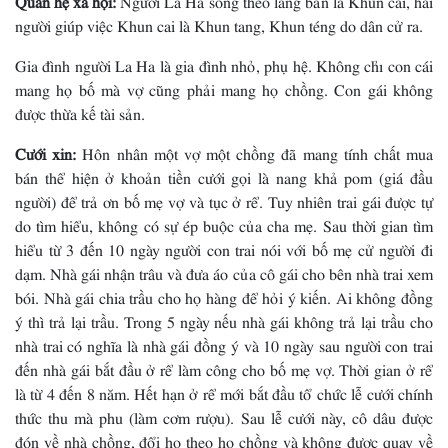
người giúp việc Khun cai là Khun tang, Khun téng do dân cử ra.
Gia đình người La Ha là gia đình nhỏ, phụ hệ. Không chỉ con cái
mang họ bố mà vợ cũng phải mang họ chồng. Con gái không
được thừa kế tài sản.
Cưới xin:
Hôn nhân một vợ một chồng đã mang tính chất mua
bán thể hiện ở khoản tiền cưới gọi là nang khả pom (giá đầu
người) để trả ơn bố mẹ vợ và tục ở rể. Tuy nhiên trai gái được tự
do tìm hiểu, không có sự ép buộc của cha mẹ. Sau thời gian tìm
hiểu từ 3 đến 10 ngày người con trai nói với bố mẹ cử người đi
dạm. Nhà gái nhận trâu và đưa áo của cô gái cho bên nhà trai xem
bói. Nhà gái chia trầu cho họ hàng để hỏi ý kiến. Ai không đồng
ý thì trả lại trầu. Trong 5 ngày nếu nhà gái không trả lại trầu cho
nhà trai có nghĩa là nhà gái đồng ý và 10 ngày sau người con trai
đến nhà gái bắt đầu ở rể làm công cho bố mẹ vợ. Thời gian ở rể
là từ 4 đến 8 năm. Hết hạn ở rể mới bắt đầu tổ chức lễ cưới chính
thức thu mà phu (làm cơm rượu). Sau lễ cưới này, cô dâu được
đón về nhà chồng, đổi họ theo họ chồng và không được quay về