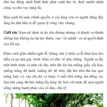
dân lao động dưới hình thức phát canh thu tô, thuê mướn nhân
công và cho vay nặng lãi.
Bên cạnh bộ máy chính quyền, ở các làng còn có người đứng đầy
làng do dân bầu ra để quản lý công việc chung.
Cưới xin:
Nam nữ được tự do yêu đương nhưng có thành vợ thành
chồng hay không họ lại tuỳ thuộc vào "số mệnh" và sự quyết định
của bố mẹ.
Ðám cưới gồm nhiều nghi lễ. Ðáng chú ý nhất có lễ khai hoa tửu
diễn ra tại nhà gái, trước hôm cô dâu về nhà chồng. Người ra lấy
một bình rượu và một cái đĩa, trên đĩa lót hai miếng giấy cắt hoa,
miếng trắng để dưới, miếng đỏ để trên, đặt lên trên đĩa hai quả
trứng luộc có xâu chỉ đỏ và buộc ở mỗi bên trứng hai đồng xu.
Sau khi cúng thì bóc trứng lấy lòng đỏ hoà với rượu để mọi người
uống mừng hạnh phúc của cô dâu, chú rể.