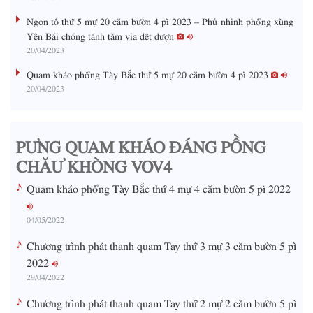
n
Ngon tô thứ 5 mự 20 căm bườn 4 pì 2023 – Phủ nhinh phổng xùng
i
Yên Bái chóng tánh tăm vịa dệt dượn
20/04/2023
n
g
Quam kháo phổng Tày Bắc thứ 5 mự 20 căm bườn 4 pì 2023
20/04/2023
T
i
m
PƯNG QUAM KHÁO ĐÁNG PỒNG
e
CHĂƯ KHÒNG VOV4
Quam kháo phổng Tày Bắc thứ 4 mự 4 căm bườn 5 pì 2022
04/05/2022
Chương trình phát thanh quam Tay thứ 3 mự 3 căm bườn 5 pì
2022
29/04/2022
Chương trình phát thanh quam Tay thứ 2 mự 2 căm bườn 5 pì