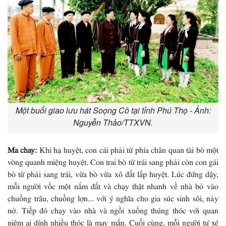
Một buổi giao lưu hát Soọng Cô tại tỉnh Phú Thọ - Ảnh:
Nguyễn Thảo/TTXVN.
Ma chay:
Khi hạ huyệt, con cái phải từ phía chân quan tài bò một
vòng quanh miệng huyệt. Con trai bò từ trái sang phải còn con gái
bò từ phải sang trái, vừa bò vừa xô đất lấp huyệt. Lúc đứng dậy,
mỗi người vốc một nắm đất và chạy thật nhanh về nhà bỏ vào
chuồng trâu, chuồng lợn... với ý nghĩa cho gia súc sinh sôi, nảy
nở. Tiếp đó chạy vào nhà và ngồi xuống thúng thóc với quan
niệm ai dính nhiều thóc là may mắn. Cuối cùng, mỗi người tự xé