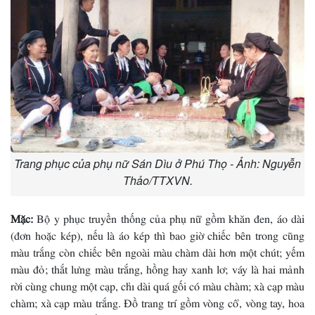
Trang phục của phụ nữ Sán Dìu ở Phú Thọ - Ảnh: Nguyễn
Thảo/TTXVN.
Mặc:
Bộ y phục truyền thống của phụ nữ gồm khăn đen, áo dài
(đơn hoặc kép), nếu là áo kép thì bao giờ chiếc bên trong cũng
màu trắng còn chiếc bên ngoài màu chàm dài hơn một chút; yếm
màu đỏ; thắt lưng màu trắng, hồng hay xanh lơ; váy là hai mảnh
rời cùng chung một cạp, chỉ dài quá gối có màu chàm; xà cạp màu
chàm; xà cạp màu trắng. Ðồ trang trí gồm vòng cổ, vòng tay, hoa