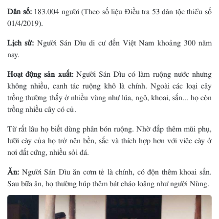
Dân số:
183.004 người (Theo số liệu Điều tra 53 dân tộc thiểu số
01/4/2019).
Lịch sử:
Người Sán Dìu di cư đến Việt Nam khoảng 300 năm
nay.
Hoạt động sản xuất:
Người Sán Dìu có làm ruộng nước nhưng
không nhiều, canh tác ruộng khô là chính. Ngoài các loại cây
trồng thường thấy ở nhiều vùng như lúa, ngô, khoai, sắn... họ còn
trồng nhiều cây có củ.
Từ rất lâu họ biết dùng phân bón ruộng. Nhờ đắp thêm mũi phụ,
lưỡi cày của họ trở nên bền, sắc và thích hợp hơn với việc cày ở
nơi đất cứng, nhiều sỏi đá.
Ăn:
Người Sán Dìu ăn cơm tẻ là chính, có độn thêm khoai sắn.
Sau bữa ăn, họ thường húp thêm bát cháo loãng như người Nùng.