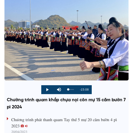
R
-15:08
L
P
P
M
o
r
l
u
a
o
a
t
e
Chường trình quam khắp chựa nọi côn mự 15 căm bườn 7
d
g
y
e
e
r
d
e
pì 2024
m
:
s
0
s
%
:
a
Chương trình phát thanh quam Tay thứ 5 mự 20 căm bườn 4 pì
0
%
2023
i
20/04/2023