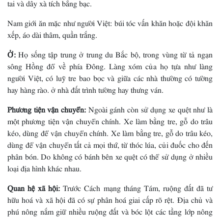
tai và dây xà tích bằng bạc.
Nam giới ăn mặc như người Việt: búi tóc vấn khăn hoặc đội khăn
xếp, áo dài thâm, quần trắng.
Ở:
Họ sống tập trung ở trung du Bắc bộ, trong vùng từ tả ngạn
sông Hồng đổ về phía Ðông. Làng xóm của họ tựa như làng
người Việt, có luỹ tre bao bọc và giữa các nhà thường có tường
hay hàng rào. ở nhà đất trình tường hay thưng ván.
Phương tiện vận chuyển:
Ngoài gánh còn sử dụng xe quệt như là
một phương tiện vận chuyển chính. Xe làm bằng tre, gỗ do trâu
kéo, dùng để vận chuyển chính. Xe làm bằng tre, gỗ do trâu kéo,
dùng để vận chuyển tất cả mọi thứ, từ thóc lúa, củi đuốc cho đến
phân bón. Do không có bánh bên xe quệt có thể sử dụng ở nhiều
loại địa hình khác nhau.
Quan hệ xã hội:
Trước Cách mạng tháng Tám, ruộng đất đã tư
hữu hoá và xã hội đã có sự phân hoá giai cấp rõ rệt. Ðịa chủ và
phú nông nắm giữ nhiều ruộng đất và bóc lột các tầng lớp nông