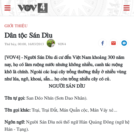
GIỚI THIỆU
Dân tộc Sán Dìu
Thứ bảy, 00:00, 16/03/2013
VOV4
[VOV4] - Người Sán Dìu di cư đến Việt Nam khoảng 300 năm
nay, họ có làm ruộng nước nhưng không nhiều, canh tác ruộng
khô là chính. Ngoài các loại cây trồng thường thấy ở nhiều vùng
như lúa, ngô, khoai, sắn... họ còn trồng nhiều cây có củ.
NGƯỜI SÁN DÌU
Tên tự gọi:
San Déo Nhín (Sơn Dao Nhân).
Tên gọi khác:
Trại, Trại Ðất, Mán Quần cộc, Mán Váy xẻ...
Ngôn ngữ:
Người Sán Dìu nói thổ ngữ Hán Quảng Ðông (ngữ hệ
Hán - Tạng).