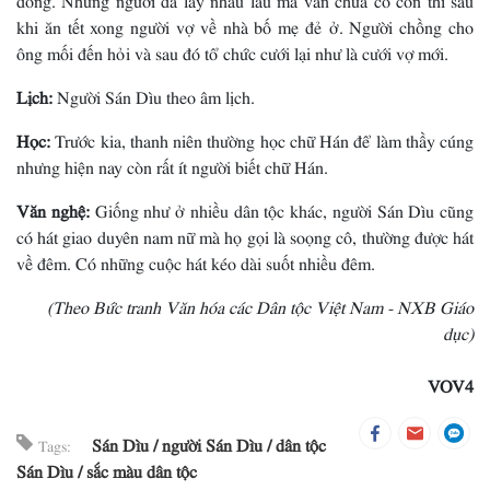
khi ăn tết xong người vợ về nhà bố mẹ đẻ ở. Người chồng cho
ông mối đến hỏi và sau đó tổ chức cưới lại như là cưới vợ mới.
Lịch:
Người Sán Dìu theo âm lịch.
Học:
Trước kia, thanh niên thường học chữ Hán để làm thầy cúng
nhưng hiện nay còn rất ít người biết chữ Hán.
Văn nghệ:
Giống như ở nhiều dân tộc khác, người Sán Dìu cũng
có hát giao duyên nam nữ mà họ gọi là soọng cô, thường được hát
về đêm. Có những cuộc hát kéo dài suốt nhiều đêm.
(Theo Bức tranh Văn hóa các Dân tộc Việt Nam - NXB Giáo
dục)
VOV4
Sán Dìu
người Sán Dìu
dân tộc
Tags:
Sán Dìu
sắc màu dân tộc