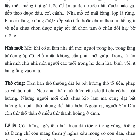
lấy một miếng thịt gà luộc để ăn, ai đến trước nhất được mào gà,
tiếp theo được đầu, cổ, cánh... Nhà mồ có mái bằng, lợp lá rừng.
Khi cải táng, xương được xếp vào tiểu hoặc chum theo tư thế ngồi
và nếu chưa chọn được ngày tốt thì chôn tạm ở chân đồi hay bờ
ruộng.
Nhà mới:
Mỗi khi có ai làm nhà thì mọi người trong họ, trong làng
tự đến giúp đỡ, chủ nhân không cần phải mời giúp. Trong lễ lên
nhà mới chủ nhà mời người cao tuổi trong họ đem lửa, bình vôi, ít
hạt giống vào nhà.
Thờ cúng:
Trên bàn thờ thường đặt ba bát hương thờ tổ tiên, pháp
sư và táo quân. Nếu chủ nhà chưa được cấp sắc thì chỉ có hai bát
hương. Những người mới chết chưa kịp làm ma cũng đặt bát
hương lên bàn thờ nhưng để thấp hơn. Ngoài ra, người Sán Dìu
còn thờ thổ thần ở miếu thờ thành hoàng ở đình.
Lễ tết:
Có những ngày tết như nhiều dân tộc ở trong vùng. Riêng
tết Ðông chí còn mang thêm ý nghĩa cầu mong có con đàn, cháu
đống. Những người đã lấy nhau lâu mà vẫn chưa có con thì sau