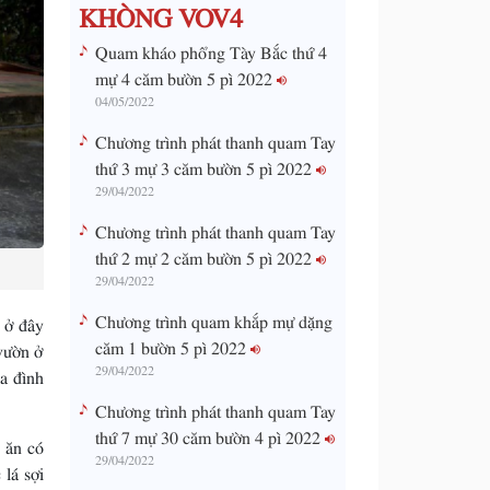
KHÒNG VOV4
Quam kháo phổng Tày Bắc thứ 4
mự 4 căm bườn 5 pì 2022
04/05/2022
Chương trình phát thanh quam Tay
thứ 3 mự 3 căm bườn 5 pì 2022
29/04/2022
Chương trình phát thanh quam Tay
thứ 2 mự 2 căm bườn 5 pì 2022
29/04/2022
Chương trình quam khắp mự dặng
 ở đây
căm 1 bườn 5 pì 2022
 vườn ở
29/04/2022
a đình
Chương trình phát thanh quam Tay
thứ 7 mự 30 căm bườn 4 pì 2022
 ăn có
29/04/2022
lá sợi