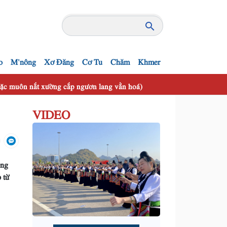
o
M'nông
Xơ Đăng
Cơ Tu
Chăm
Khmer
 mặc muôn nắt xường cắp ngươn lang vằn hoá)
VIDEO
ống
 từ