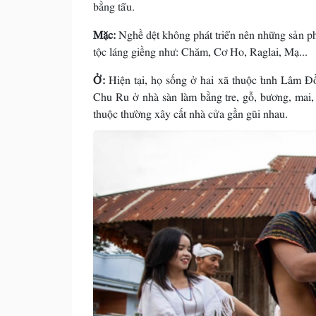
bằng tẩu.
Mặc:
Nghề dệt không phát triển nên những sản phẩ
tộc láng giềng như: Chăm, Cơ Ho, Raglai, Mạ...
Ở:
Hiện tại, họ sống ở hai xã thuộc tỉnh Lâm 
Chu Ru ở nhà sàn làm bằng tre, gỗ, bương, mai, 
thuộc thường xây cất nhà cửa gần gũi nhau.