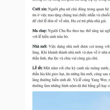
Cưới xin:
Người phụ nữ chủ động trong quan hệ l
tin ở việc trao tặng chàng trai chiếc nhẫn và chuỗ
để chờ lễ đón rể về nhà. Họ cư trú phía nhà gái.
Ma chay:
Người Chu Ru theo tục thổ táng tại ngh
với lễ hiến sinh trâu bò.
Nhà mới:
Việc dựng nhà mới được coi trọng với 
làng. Khi khánh thành nhà mới và dọn về ở nhà m
thần linh, thụ lộc và chia vui cùng gia chủ.
Lễ tết:
Một năm với chu kỳ canh tác ruộng nước,
thần lúa khi gieo hạt, ăn mừng lúa mới, cúng sau
làng thường hiến sinh dê. Và lễ cúng Yang Wer, mộ
thường làm những hình nộm dã thú bằng gỗ hay củ