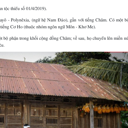
n tộc thiểu số 01/4/2019).
ayô - Polynêxia, (ngữ hệ Nam Ðảo), gần với tiếng Chăm. Có một b
 tiếng Cơ Ho (thuộc nhóm ngôn ngữ Môn - Khơ Me).
ột bộ phận trong khối cộng đồng Chăm; về sau, họ chuyển lên miền nú
Ru.