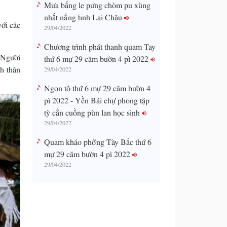
Mưa bấng le pưng chòm pu xùng
nhất nẳng tỉnh Lai Châu
với các
29/04/2022
Chương trình phát thanh quam Tay
 Người
thứ 6 mự 29 căm bườn 4 pì 2022
nh thân
29/04/2022
Ngon tô thứ 6 mự 29 căm bườn 4
pì 2022 - Yền Bái chự phong tặp
tỳ cằn cuồng pùn lan học sình
29/04/2022
Quam kháo phổng Tày Bắc thứ 6
mự 29 căm bườn 4 pì 2022
29/04/2022