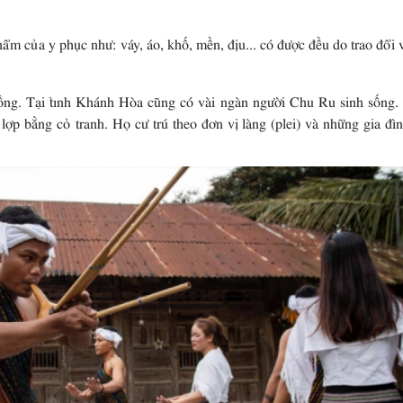
m của y phục như: váy, áo, khố, mền, địu... có được đều do trao đổi 
Ðồng. Tại tỉnh Khánh Hòa cũng có vài ngàn người Chu Ru sinh sống.
lợp bằng cỏ tranh. Họ cư trú theo đơn vị làng (plei) và những gia đì