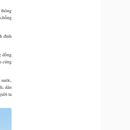
 thông
h chồng
nh đình
g đồng
u cúng
 nước,
ch, dân
gười ta