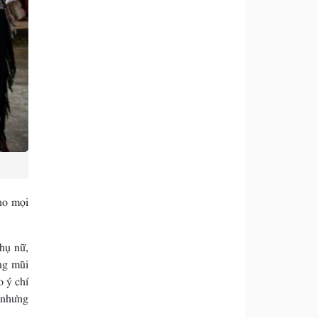
ho mọi
hụ nữ,
ng mũi
o ý chí
 nhưng