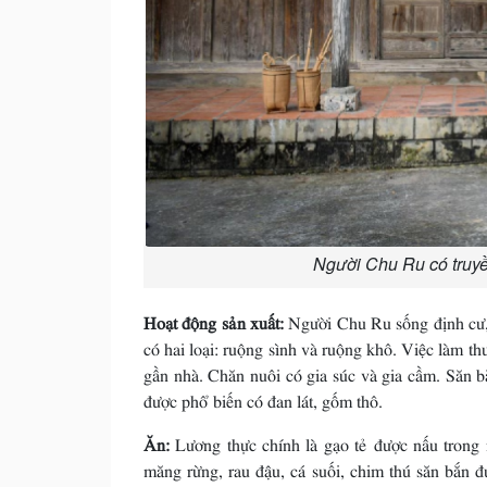
Người Chu Ru có truyề
Hoạt động sản xuất:
Người Chu Ru sống định cư, 
có hai loại: ruộng sình và ruộng khô. Việc làm t
gần nhà. Chăn nuôi có gia súc và gia cầm. Săn b
được phổ biến có đan lát, gốm thô.
Ăn:
Lương thực chính là gạo tẻ được nấu trong 
măng rừng, rau đậu, cá suối, chim thú săn bắn đ