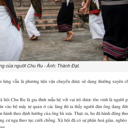
ng của người Chu Ru - Ảnh: Thành Đạt.
ên lưng vẫn là phương tiện vận chuyển được sử dụng thường xuyên c
 hội Chu Ru là gia đình mẫu hệ với vai trò được tôn vinh là người p
ìn vào bộ máy tự quản ở các làng thì ta thấy người đàn ông đang đứ
ận hành theo định hướng của ông bà xưa. Thực ra, họ đã hành động the
ng cư ngụ theo tục cưới chồng. Xã hội đã có sự phân hoá giàu, nghèo
àng.