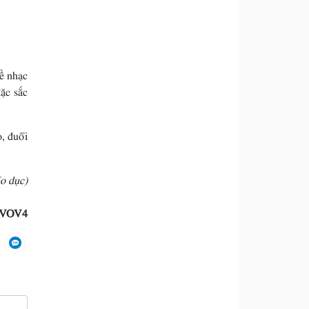
Về nhạc
đặc sắc
o, đuổi
o dục)
VOV4