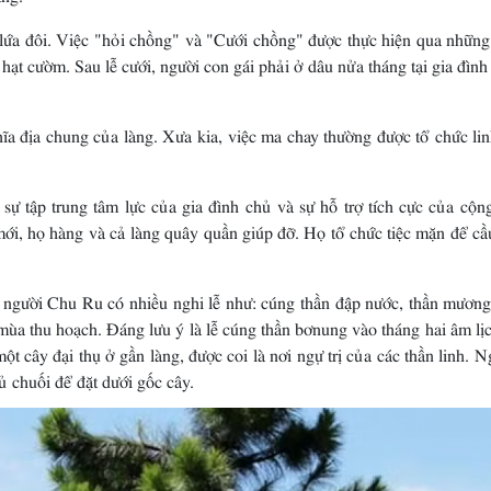
ứa đôi. Việc "hỏi chồng" và "Cưới chồng" được thực hiện qua những
i hạt cườm. Sau lễ cưới, người con gái phải ở dâu nửa tháng tại gia đìn
ĩa địa chung của làng. Xưa kia, việc ma chay thường được tổ chức li
sự tập trung tâm lực của gia đình chủ và sự hỗ trợ tích cực của cộn
ới, họ hàng và cả làng quây quần giúp đỡ. Họ tổ chức tiệc mặn để cầ
 người Chu Ru có nhiều nghi lễ như: cúng thần đập nước, thần mương
 mùa thu hoạch. Ðáng lưu ý là lễ cúng thần bơnung vào tháng hai âm lị
t cây đại thụ ở gần làng, được coi là nơi ngự trị của các thần linh. N
 chuối để đặt dưới gốc cây.