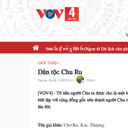
V
ꪉꪮꪙ ꪶꪕ ꪤꪴ ꪩꪀꪲ ꪋꪴ ꪶꪠꪉ ꪶꪩ(Ngon tô Dù lịch chu p
GIỚI THIỆU
Dân tộc Chu Ru
Thứ ba, 00:00, 12/03/2013
VOV4
[VOV4] - Tổ tiên người Chu ru được cho là một 
biệt lập với cộng đồng gốc nên thành người Chu r
lâu đời.
Tên gọi khác:
Chơ Ru, Kru, Thượng.