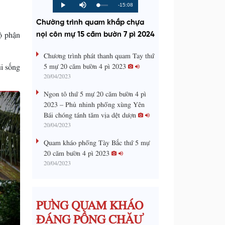
R
-15:08
L
P
P
M
o
r
l
u
a
o
a
t
e
Chường trình quam khắp chựa
d
g
y
e
e
r
ộ phận
d
e
nọi côn mự 15 căm bườn 7 pì 2024
m
:
s
0
s
%
:
a
Chương trình phát thanh quam Tay thứ
0
%
5 mự 20 căm bườn 4 pì 2023
i sống
i
20/04/2023
n
Ngon tô thứ 5 mự 20 căm bườn 4 pì
i
2023 – Phủ nhinh phổng xùng Yên
Bái chóng tánh tăm vịa dệt dượn
n
20/04/2023
g
Quam kháo phổng Tày Bắc thứ 5 mự
T
20 căm bườn 4 pì 2023
i
20/04/2023
m
e
PƯNG QUAM KHÁO
ĐÁNG PỒNG CHĂƯ