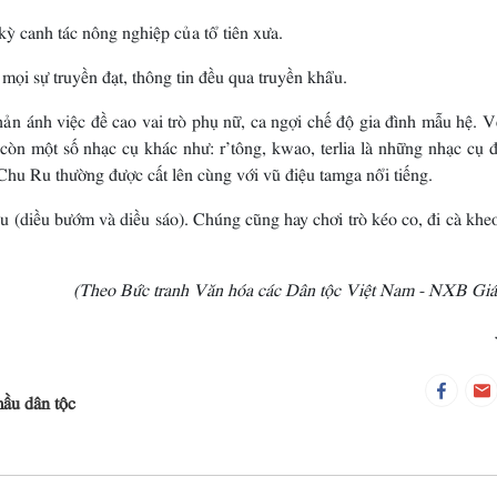
kỳ canh tác nông nghiệp của tổ tiên xưa.
mọi sự truyền đạt, thông tin đều qua truyền khẩu.
ản ánh việc đề cao vai trò phụ nữ, ca ngợi chế độ gia đình mẫu hệ. 
 còn một số nhạc cụ khác như: r’tông, kwao, terlia là những nhạc cụ 
Chu Ru thường được cất lên cùng với vũ điệu tamga nổi tiếng.
ều (diều bướm và diều sáo). Chúng cũng hay chơi trò kéo co, đi cà khe
(Theo Bức tranh Văn hóa các Dân tộc Việt Nam - NXB Giá
mầu dân tộc