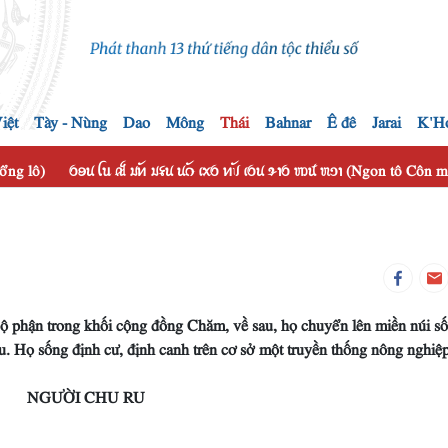
iệt
Tày - Nùng
Dao
Mông
Thái
Bahnar
Ê đê
Jarai
K'H
hổng lô)
ꪉꪮꪙ ꪶꪕ ꫛ ꪣꪀꪰ ꪣꪺꪙ ꪙꪒꪰ ꪹꪎꪉ ꪀꪚꪰ ꪹꪉꪙ ꪩꪱꪉ ꪪꪽ ꪬꪫꪱ (Ngon tô Côn
bộ phận trong khối cộng đồng Chăm, về sau, họ chuyển lên miền núi s
u. Họ sống định cư, định canh trên cơ sở một truyền thống nông nghiệp
NGƯỜI CHU RU