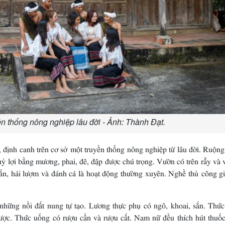
n thống nông nghiệp lâu đời - Ảnh: Thành Đạt.
định canh trên cơ sở một truyền thống nông nghiệp từ lâu đời. Ruộng
huỷ lợi bằng mương, phai, đê, đập được chú trọng. Vườn có trên rẫy và
ắn, hái lượm và đánh cá là hoạt động thường xuyên. Nghề thủ công gi
những nồi đất nung tự tạo. Lương thực phụ có ngô, khoai, sắn. Thức
ược. Thức uống có rượu cần và rượu cất. Nam nữ đều thích hút thuốc 