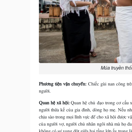
Múa truyền thố
Phương tiện vận chuyển:
Chiếc gùi nan cõng tr
người.
Quan hệ xã hội:
Quan hệ chủ đạo trong cơ cấu xã
người thừa kế của gia đình, dòng họ mẹ. Nếu nh
chịu sào trong mọi lĩnh vực để cho xã hội được v
của người vợ, người chủ nhân ngôi nhà mà họ đa
không có sự xung đột giữa hai tầng lớp ấy trong l