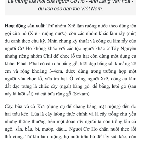
Lễ mừng lúa mới của người Cơ Ho - Ảnh Làng Văn hóa -
du lịch các dân tộc Việt Nam.
Hoạt động sản xuất:
Trừ nhóm Xrê làm ruộng nước theo đúng tên
gọi của nó (Xrê - ruộng nước), còn các nhóm khác làm rẫy (mir)
du canh theo chu kỳ. Nhìn chung kỹ thuật và công cụ làm rẫy của
người Cơ Ho không khác với các tộc người khác ở Tây Nguyên
nhưng riêng nhóm Chil để chọc lỗ tra hạt còn dùng một dụng cụ
khác: P'hal. P'hal có cán dài bằng gỗ, lưỡi dẹp bằng sắt khoảng 28
cm và rộng khoảng 3-4cm, được dùng trong trường hợp một
người vừa chọc lỗ, vừa tra hạt. Ở vùng người Xrê, công cụ làm
đất đặc trưng là chiếc cày (ngal) bằng gỗ, đế bằng, lưỡi gỗ (sau
này là lưỡi sắt) và cái bừa răng gỗ (Sơkam).
Cày, bừa và cả Kơr (dụng cụ để chang bằng mặt ruộng) đều do
hai trâu kéo. Lúa là cây lương thực chính và là cây trồng chủ yếu
nhưng thông thường trên một đoạn rẫy người ta còn trồng lẫn cả
ngô, sắn, bầu, bí, mướp, đậu... Người Cơ Ho chăn nuôi theo lối
thủ công. Từ khi làm ruộng, họ nuôi trâu bò để lấy sức kéo, còn