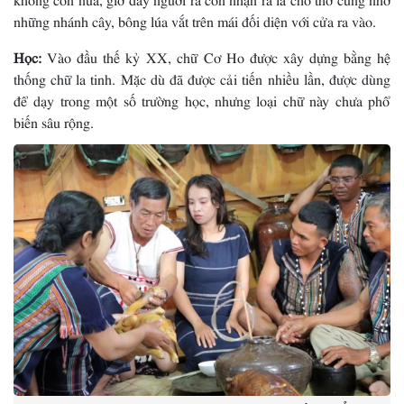
những nhánh cây, bông lúa vắt trên mái đối diện với cửa ra vào.
Học:
Vào đầu thế kỷ XX, chữ Cơ Ho được xây dựng bằng hệ
thống chữ la tinh. Mặc dù đã được cải tiến nhiều lần, được dùng
để dạy trong một số trường học, nhưng loại chữ này chưa phổ
biến sâu rộng.