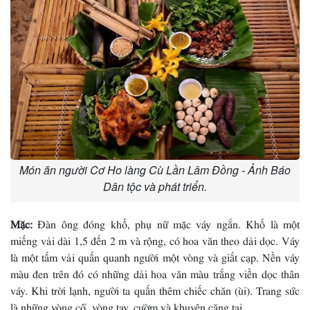
Món ăn người Cơ Ho làng Cù Lần Lâm Đồng - Ảnh Báo
Dân tộc và phát triển.
Mặc:
Ðàn ông đóng khố, phụ nữ mặc váy ngắn. Khố là một
miếng vải dài 1,5 đến 2 m và rộng, có hoa văn theo dải dọc. Váy
là một tấm vải quấn quanh người một vòng và giắt cạp. Nền váy
màu đen trên đó có những dải hoa văn màu trắng viền dọc thân
váy. Khi trời lạnh, người ta quấn thêm chiếc chăn (ùi). Trang sức
là những vòng cổ, vòng tay, cườm và khuyên căng tai.