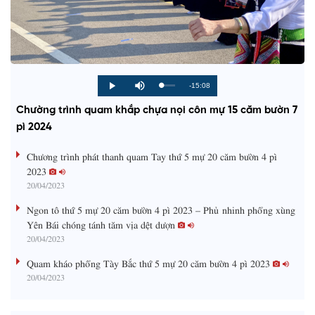
R
-15:08
L
P
P
M
o
r
l
u
a
o
a
t
e
Chường trình quam khắp chựa nọi côn mự 15 căm bườn 7
d
g
y
e
e
r
d
e
pì 2024
m
:
s
0
s
%
:
a
Chương trình phát thanh quam Tay thứ 5 mự 20 căm bườn 4 pì
0
%
2023
i
20/04/2023
n
Ngon tô thứ 5 mự 20 căm bườn 4 pì 2023 – Phủ nhinh phổng xùng
i
Yên Bái chóng tánh tăm vịa dệt dượn
20/04/2023
n
g
Quam kháo phổng Tày Bắc thứ 5 mự 20 căm bườn 4 pì 2023
20/04/2023
T
i