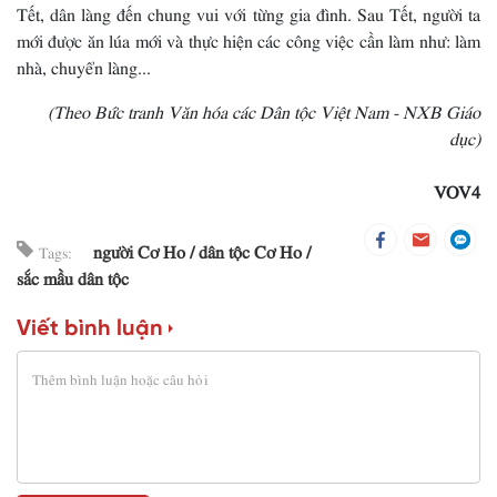
Tết, dân làng đến chung vui với từng gia đình. Sau Tết, người ta
mới được ăn lúa mới và thực hiện các công việc cần làm như: làm
nhà, chuyển làng...
(Theo Bức tranh Văn hóa các Dân tộc Việt Nam - NXB Giáo
dục)
VOV4
người Cơ Ho
dân tộc Cơ Ho
Tags:
sắc mầu dân tộc
Viết bình luận