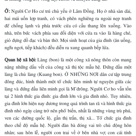
Ở:
Người Cơ Ho cư trú chủ yếu ở Lâm Ðồng. Họ ở nhà sàn dài,
hai mái uốn lợp tranh, có vách phên nghiêng ra ngoài nẹp tranh
để chống lạnh và phía trước cửa có cầu thang lên xuống. Vào
nhà, trên bức vách phía sau đối diện với cửa ra vào là hàng ché,
giỏ đựng đồ đạc và bàn thờ. Mọi sinh hoạt của gia đình (ăn uống,
nghỉ ngơi, tiếp khách) đều diễn ra xung quanh bếp lửa.
Quan hệ xã hội:
Làng (bon) là một công xã nông thôn còn mang
nặng những dấu vết của công xã thị tộc mẫu hệ. Ðứng đầu một
làng là chủ làng (Kuang bon). Ở NHỮNG NƠI dân cư tập trung
đông đúc, hình thành một tổ chức liên minh tự nguyện giữa các
làng và đứng đầu liên minh gọi là M’đrông. Người Cơ ho vẫn tồn
tại 2 hình thức gia đình: gia đình lớn và gia đình nhỏ. Tuy nhiên,
gia đình lớn hiện nay đương trong quá trình tan rã và hình thức gia
đình nhỏ ngày càng trở nên phổ biến, nhất là những vùng trù phú,
ven các đường quốc lộ, gần thị trấn, thị xã... Tổ chức gia đình
theo chế độ mẫu hệ. Người đàn bà đóng vai trò chủ động hôn
nhân; sau hôn lễ, người con trai về ở bên nhà vợ; con cái tính