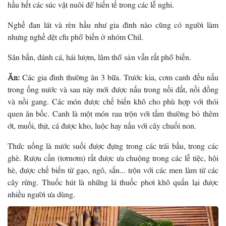
hầu hết các súc vật nuôi để hiến tế trong các lễ nghi.
Nghề đan lát và rèn hầu như gia đình nào cũng có người làm
nhưng nghề dệt chỉ phổ biến ở nhóm Chil.
Săn bắn, đánh cá, hái lượm, lâm thổ sản vẫn rất phổ biến.
Ăn:
Các gia đình thường ăn 3 bữa. Trước kia, cơm canh đều nấu
trong ống nước và sau này mới được nấu trong nồi đất, nồi đồng
và nồi gang. Các món được chế biến khô cho phù hợp với thói
quen ăn bốc. Canh là một món rau trộn với tấm thường bỏ thêm
ớt, muối, thịt, cá được kho, luộc hay nấu với cây chuối non.
Thức uống là nước suối được đựng trong các trái bầu, trong các
ghè. Rượu cần (tơrnơm) rất được ưa chuộng trong các lễ tiệc, hội
hè, được chế biến từ gạo, ngô, sắn... trộn với các men làm từ các
cây rừng. Thuốc hút là những lá thuốc phơi khô quấn lại được
nhiều người ưa dùng.