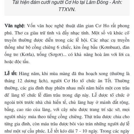
Tái hiện đám cưới người Cơ Ho tại Lâm Đồng - Ảnh:
TTXVN.
Văn nghệ:
Vốn văn học nghệ thuật dân gian Cơ Ho rất phong
phú. Thơ ca giàu trữ tình và đầy nhạc tính. Một số vũ khúc cổ
truyền thường được diễn trong các lễ hội. Các nhạc cụ truyền
thống như bộ cồng chiêng 6 chiếc, kèn ống bầu (Kơmbuat), đàn
ống tre (Kơrla), trống (Sơgơr)... có khả năng hoà âm với lời ca
hoặc độc tấu.
Lễ tết:
Hàng năm, khi mùa màng đã thu hoạch xong (thường là
tháng 12 dương lịch), người Cơ Ho tổ chức ăn Tết. Thường
thường, các gia đình thay phiên nhau mỗi năm hiến một con trâu
để làng tổ chức lễ đâm trâu trong dịp này. Lễ được tổ chức ở
ngoài trời trước nhà chủ hiến tế, chủ làng hay ở mảnh đất rộng,
bằng, cao ráo của làng, với cây nêu được trang trí sặc sỡ, mọi
người nhảy múa theo tiếng cồng chiêng. Thịt trâu được chia cho
từng gia đình, còn máu trâu được bôi vào trán những người dự lễ
như một sự cầu phúc. Lễ tết kéo dài 7 - 10 ngày. Trong các ngày