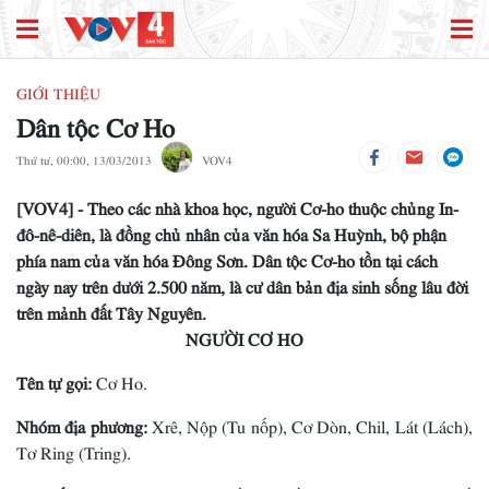
GIỚI THIỆU
Dân tộc Cơ Ho
Thứ tư, 00:00, 13/03/2013
VOV4
[VOV4] - Theo các nhà khoa học, người Cơ-ho thuộc chủng In-
đô-nê-diên, là đồng chủ nhân của văn hóa Sa Huỳnh, bộ phận
phía nam của văn hóa Đông Sơn. Dân tộc Cơ-ho tồn tại cách
ngày nay trên dưới 2.500 năm, là cư dân bản địa sinh sống lâu đời
trên mảnh đất Tây Nguyên.
NGƯỜI CƠ HO
Tên tự gọi:
Cơ Ho.
Nhóm địa phương:
Xrê, Nộp (Tu nốp), Cơ Dòn, Chil, Lát (Lách),
Tơ Ring (Tring).