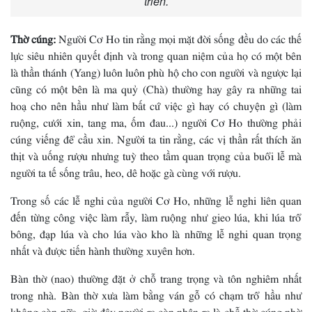
triển.
Thờ cúng:
Người Cơ Ho tin rằng mọi mặt đời sống đều do các thế
lực siêu nhiên quyết định và trong quan niệm của họ có một bên
là thần thánh (Yang) luôn luôn phù hộ cho con người và ngược lại
cũng có một bên là ma quỷ (Chà) thường hay gây ra những tai
hoạ cho nên hầu như làm bất cứ việc gì hay có chuyện gì (làm
ruộng, cưới xin, tang ma, ốm đau...) người Cơ Ho thường phải
cúng viếng để cầu xin. Người ta tin rằng, các vị thần rất thích ăn
thịt và uống rượu nhưng tuỳ theo tầm quan trọng của buổi lễ mà
người ta tế sống trâu, heo, dê hoặc gà cùng với rượu.
Trong số các lễ nghi của người Cơ Ho, những lễ nghi liên quan
đến từng công việc làm rẫy, làm ruộng như gieo lúa, khi lúa trổ
bông, đạp lúa và cho lúa vào kho là những lễ nghi quan trọng
nhất và được tiến hành thường xuyên hơn.
Bàn thờ (nao) thường đặt ở chỗ trang trọng và tôn nghiêm nhất
trong nhà. Bàn thờ xưa làm bằng ván gỗ có chạm trổ hầu như
không còn nữa, giờ đây người ra còn nhận ra là chỗ thờ cúng nhờ