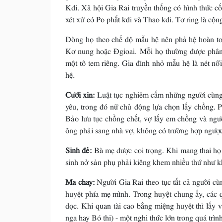
Kđi. Xã hội Gia Rai truyền thống có hình thức cố
xét xử có Po phắt kđi và Thao kđi. Tơ ring là cộng
Dòng họ theo chế độ mẫu hệ nên phả hệ hoàn to
Kơ nung hoặc Ðgioai. Mỗi họ thường được phân 
một tô tem riêng. Gia đình nhỏ mẫu hệ là nét nổ
hệ.
Cưới xin:
Luật tục nghiêm cấm những người cùng
yêu, trong đó nữ chủ động lựa chọn lấy chồng. 
Bảo lưu tục chồng chết, vợ lấy em chồng và ngượ
ông phải sang nhà vợ, không có trường hợp ngược 
Sinh đẻ:
Bà mẹ được coi trọng. Khi mang thai họ 
sinh nở sản phụ phải kiêng khem nhiều thứ như k
Ma chay:
Người Gia Rai theo tục tất cả người c
huyệt phía mẹ mình. Trong huyệt chung ấy, các q
dọc. Khi quan tài cao bằng miệng huyệt thì lấy 
nga hay Bó thi) - một nghi thức lớn trong quá trình