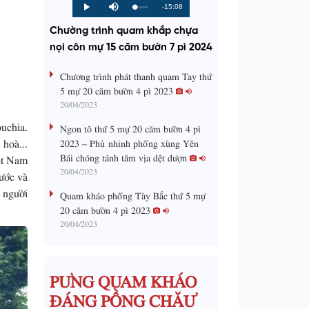
R
-15:08
L
P
P
M
o
r
l
u
a
o
a
t
e
Chường trình quam khắp chựa
d
g
y
e
e
r
d
e
nọi côn mự 15 căm bườn 7 pì 2024
m
:
s
0
s
%
:
a
Chương trình phát thanh quam Tay thứ
0
%
5 mự 20 căm bườn 4 pì 2023
i
20/04/2023
n
uchia.
Ngon tô thứ 5 mự 20 căm bườn 4 pì
i
 hoà...
2023 – Phủ nhinh phổng xùng Yên
Bái chóng tánh tăm vịa dệt dượn
n
ệt Nam
20/04/2023
ước và
g
 người
Quam kháo phổng Tày Bắc thứ 5 mự
T
20 căm bườn 4 pì 2023
i
20/04/2023
m
e
PƯNG QUAM KHÁO
ĐÁNG PỒNG CHĂƯ