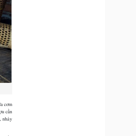
Bữa cơm
ượu cần
t, nhảy