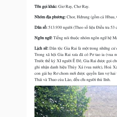
Tên gọi khác:
Giơ Ray, Chơ Ray.
Nhóm địa phương:
Chor, Hđrung (gồm cả Hbau, 
Dân số:
513.930 người (Theo số liệu Điều tra 53 d
Ngôn ngữ:
Tiếng nói thuộc nhóm ngôn ngữ hệ M
Lịch sử:
Dân tộc Gia Rai là một trong những cư 
Trong xã hội Gia Rai xưa đã có Pơ tao ia (vua nư
Trước thế kỷ XI người Ê Ðê, Gia Rai được gọi 
ghi nhận danh hiệu Thủy Xá (vua nước), Hoả Xá 
con gái họ Rơ chom mới được quyền làm vợ hai 
Thái và Thao của Lào, đều chỉ người thủ lĩnh.