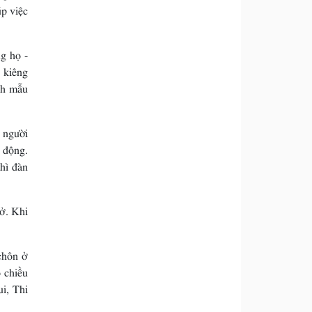
úp việc
g họ -
 kiêng
ình mẫu
 người
 động.
thì đàn
nở. Khi
chôn ở
o chiều
ui, Thi