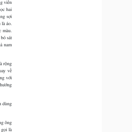
g viền
ọc hai
ng sợi
 là áo.
c màu.
 bó sát
cả nam
và rộng
uay về
ng với
 hướng
òn dùng
ng ông
 gọi là