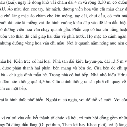
u (toai), ngày lễ đóng khố vải chàm dài 4 m và rộng 0,30 m, có đườn
. Áo màu đen cộc tay, hở nách, đường viền hoa văn chỉ màu chạy d
c chủ làng mặc áo chàm che kín mông, tay dài, chui đầu, có một mả
ưới dải cúc là miếng vải đỏ hình vuông khâu đáp vào để làm dấu hiệu
ó đường viền hoa văn chạy quanh gấu. Phần cạp có tua chỉ trắng hoặ
uốn vào thân để chỗ giáp hai đầu về phía trước. Họ mặc áo cánh ngắn
hêu những đường vòng hoa văn chỉ màu. Nơi ở quanh năm nóng nực nên 
u hệ. Kiến trúc có hai loại. Nhà sàn dài kiểu la-yun-pa, dài 13,5 m 
à được phân thành hai phần: bên mang và bên óc. Cửa bên óc chỉ q
bà - chủ gia đình mẫu hệ. Trong nhà có hai bếp. Nhà nhỏ kiểu Hđru
ên đòn nóc không quá 4,50m. Cửa chính thông ra sàn phơi chỉ quay về
chỉ có một bếp.
ai là hình thức phổ biến. Ngoài ra có ngựa, voi để thồ và cưỡi. Voi c
 vị cư trú vừa cấu kết thành tổ chức xã hội, có một hội đồng gồm nhữ
người đứng đầu làng (Ơi pơ thun, Thap lơi hay Khoa plơi), có lệ làng