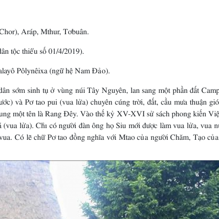
Chor), Aráp, Mthur, Tơbuân.
ân tộc thiểu số 01/4/2019).
alayô Pôlynêixa (ngữ hệ Nam Ðảo).
dân sớm sinh tụ ở vùng núi Tây Nguyên, lan sang một phần đất Camp
ớc) và Pơ tao pui (vua lửa) chuyên cúng trời, đất, cầu mưa thuận gió
chung một tên là Rang Ðêy. Vào thế kỷ XV-XVI sử sách phong kiến Vi
(vua lửa). Chỉ có người đàn ông họ Siu mới được làm vua lửa, vua n
vua. Có lẽ chữ Pơ tao đồng nghĩa với Mtao của người Chăm, Tạo của