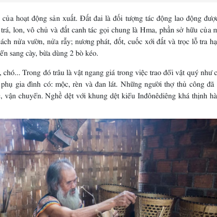
ốc của hoạt động sản xuất. Ðất đai là đối tượng tác động lao động đư
ê, trá, lon, vô chủ và đất canh tác gọi chung là Hma, phần sở hữu của 
ch nửa vườn, nửa rẫy; nương phát, đốt, cuốc xới đất và trọc lỗ tra h
ển sang cày, bừa dùng 2 bò kéo.
, chó... Trong đó trâu là vật ngang giá trong việc trao đổi vật quý như 
 phụ gia đình có: mộc, rèn và đan lát. Những người thợ thủ công đã 
, vận chuyển. Nghề dệt với khung dệt kiểu Inđônêdiêng khá thịnh hà