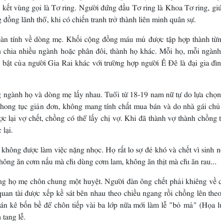
 kết vùng gọi là Tơ ring. Người đứng đầu Tơ ring là Khoa Tơ ring, gi
 đồng lãnh thổ, khi có chiến tranh trở thành liên minh quân sự.
àn tính về dòng mẹ. Khối cộng đồng máu mủ được tập hợp thành từn
chia nhiều ngành hoặc phân đôi, thành họ khác. Mỗi họ, mỗi ngành
i bật của người Gia Rai khác với trường hợp người Ê Ðê là đại gia đ
 ngành họ và dòng mẹ lấy nhau. Tuổi từ 18-19 nam nữ tự do lựa chọn
Phong tục giản đơn, không mang tính chất mua bán và do nhà gái chủ
c lại vợ chết, chồng có thể lấy chị vợ. Khi đã thành vợ thành chồng 
lại.
không được làm việc nặng nhọc. Họ rất lo sợ đẻ khó và chết vì sinh 
hông ăn cơm nấu mà chỉ dùng cơm lam, không ăn thịt mà chỉ ăn rau...
ùng họ mẹ chôn chung một huyệt. Người đàn ông chết phải khiêng về 
uan tài được xếp kề sát bên nhau theo chiều ngang rồi chồng lên the
ván kê bốn bề để chôn tiếp vài ba lớp nữa mới làm lễ "bỏ mả" (Họa l
 tang lễ.