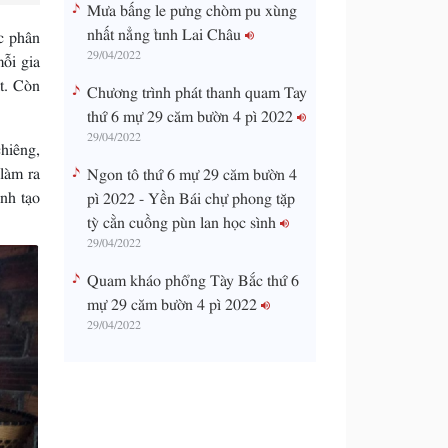
Mưa bấng le pưng chòm pu xùng
nhất nẳng tỉnh Lai Châu
ợc phân
29/04/2022
mỗi gia
ạt. Còn
Chương trình phát thanh quam Tay
thứ 6 mự 29 căm bườn 4 pì 2022
29/04/2022
chiêng,
làm ra
Ngon tô thứ 6 mự 29 căm bườn 4
nh tạo
pì 2022 - Yền Bái chự phong tặp
tỳ cằn cuồng pùn lan học sình
29/04/2022
Quam kháo phổng Tày Bắc thứ 6
mự 29 căm bườn 4 pì 2022
29/04/2022