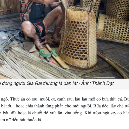
 đồng người Gia Rai thường là đan lát - Ảnh: Thành Đạt.
ngô. Thức ăn có rau, muối, ớt, canh rau, lâu lâu mới có bữa thịt, cá. 
bát ớt... hoặc chia thành từng phần cho mỗi người. Bữa tiệc, lấy ché r
 bát, đĩa hoặc lá chuối để vừa ăn, vừa uống. Khi rượu ngà say có há
am nữ đều hút thuốc lá.