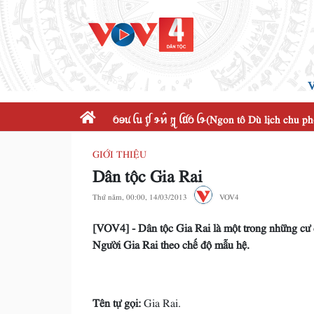
V
ꪉꪮꪙ ꪶꪕ ꪤꪴ ꪩꪀꪲ ꪋꪴ ꪶꪠꪉ ꪶꪩ(Ngon tô Dù lịch chu p
GIỚI THIỆU
Dân tộc Gia Rai
Thứ năm, 00:00, 14/03/2013
VOV4
[VOV4] - Dân tộc Gia Rai là một trong những cư
Người Gia Rai theo chế độ mẫu hệ.
Tên tự gọi:
Gia Rai.