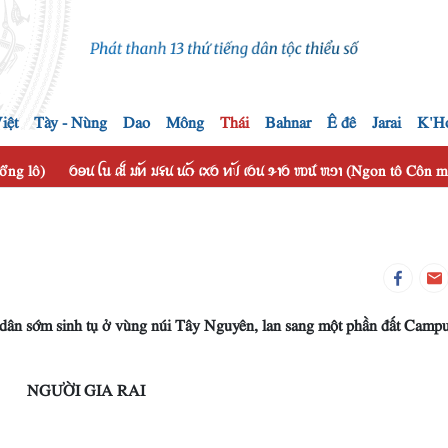
iệt
Tày - Nùng
Dao
Mông
Thái
Bahnar
Ê đê
Jarai
K'H
hổng lô)
ꪉꪮꪙ ꪶꪕ ꫛ ꪣꪀꪰ ꪣꪺꪙ ꪙꪒꪰ ꪹꪎꪉ ꪀꪚꪰ ꪹꪉꪙ ꪩꪱꪉ ꪪꪽ ꪬꪫꪱ (Ngon tô Côn
 dân sớm sinh tụ ở vùng núi Tây Nguyên, lan sang một phần đất Campu
NGƯỜI GIA RAI