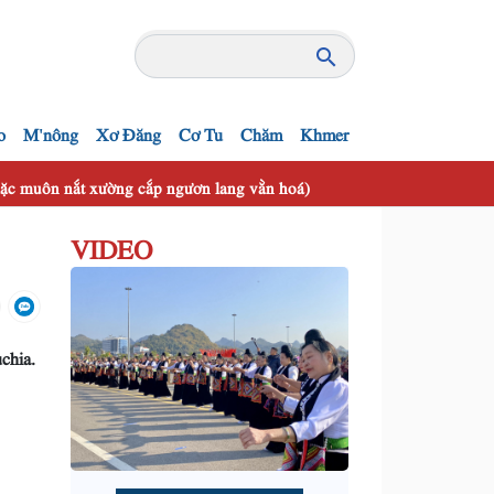
o
M'nông
Xơ Đăng
Cơ Tu
Chăm
Khmer
 mặc muôn nắt xường cắp ngươn lang vằn hoá)
VIDEO
chia.