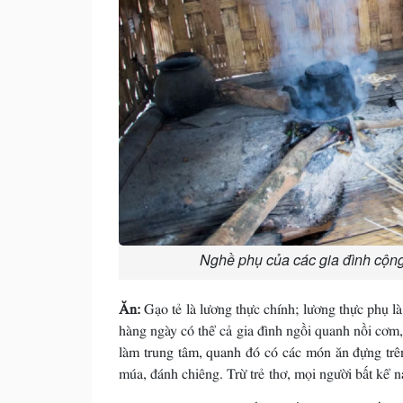
Nghề phụ của các gia đình cộng
Ăn:
Gạo tẻ là lương thực chính; lương thực phụ là 
hàng ngày có thể cả gia đình ngồi quanh nồi cơm, 
làm trung tâm, quanh đó có các món ăn đựng trên
múa, đánh chiêng. Trừ trẻ thơ, mọi người bất kể n