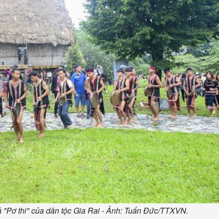
ả "Pơ thi" của dân tộc Gia Rai - Ảnh: Tuấn Đức/TTXVN.