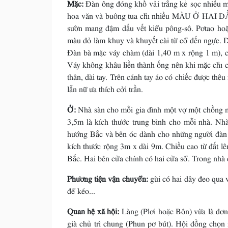
Mặc:
Ðàn ông đóng khố vải trắng kẻ sọc nhiều mà
hoa văn và buông tua chỉ nhiều MÀU Ở HAI ÐẦU
sườn mang đậm dấu vết kiểu pông-sô. Pơtao hoặ
màu đỏ làm khuy và khuyết cài từ cổ đến ngực. D
Ðàn bà mặc váy chàm (dài 1,40 m x rộng 1 m), c
Váy không khâu liền thành ống nên khi mặc chỉ c
thân, dài tay. Trên cánh tay áo có chiếc được t
lẫn nữ ưa thích cởi trần.
Ở:
Nhà sàn cho mỗi gia đình một vợ một chồng mẫ
3,5m là kích thước trung bình cho mỗi nhà. Nh
hướng Bắc và bên óc dành cho những người đàn 
kích thước rộng 3m x dài 9m. Chiều cao từ đất l
Bắc. Hai bên cửa chính có hai cửa sổ. Trong nhà 
Phương tiện vận chuyển:
gùi có hai dây đeo qua v
để kéo...
Quan hệ xã hội:
Làng (Plơi hoặc Bôn) vừa là đơn
già chủ trì chung (Phun pơ bút). Hội đồng chọn 