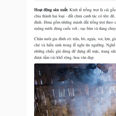
Hoạt động sản xuất:
Kinh tế trồng trọt là cái g
chia thành hai loại - đất chưa canh tác có tên: đ
đình. Hma gồm những mảnh đất trồng trọt theo cá
ruộng nước dùng cuốc xới ; sục bùn và đang chuy
Chăn nuôi gia đình có: trâu, bò, ngựa, voi, lợn, gà
ché và hiến sinh trong lễ nghi tín ngưỡng. Nghề
những chiếc gùi dùng để đựng đồ mặc, trang sức
được tấm vải khổ rộng, hoa văn đẹp.