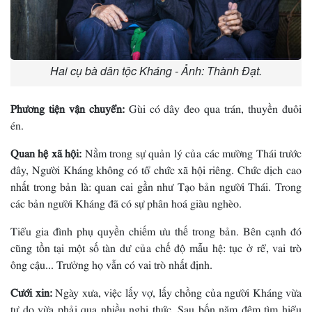
Hai cụ bà dân tộc Kháng - Ảnh: Thành Đạt.
Phương tiện vận chuyển:
Gùi có dây đeo qua trán, thuyền đuôi
én.
Quan hệ xã hội:
Nằm trong sự quản lý của các mường Thái trước
đây, Người Kháng không có tổ chức xã hội riêng. Chức dịch cao
nhất trong bản là: quan cai gần như Tạo bản người Thái. Trong
các bản người Kháng đã có sự phân hoá giàu nghèo.
Tiểu gia đình phụ quyền chiếm ưu thế trong bản. Bên cạnh đó
cũng tồn tại một số tàn dư của chế độ mẫu hệ: tục ở rể, vai trò
ông cậu... Trưởng họ vẫn có vai trò nhất định.
Cưới xin:
Ngày xưa, việc lấy vợ, lấy chồng của người Kháng vừa
tự do vừa phải qua nhiều nghi thức. Sau bốn năm đêm tìm hiểu