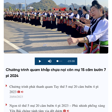
R
-15:08
L
P
P
M
o
r
l
u
a
o
a
t
e
Chường trình quam khắp chựa nọi côn mự 15 căm bườn 7
d
g
y
e
e
r
d
e
pì 2024
m
:
s
0
s
%
:
a
Chương trình phát thanh quam Tay thứ 5 mự 20 căm bườn 4 pì
0
%
2023
i
20/04/2023
n
Ngon tô thứ 5 mự 20 căm bườn 4 pì 2023 – Phủ nhinh phổng xùng
i
Yên Bái chóng tánh tăm vịa dệt dượn