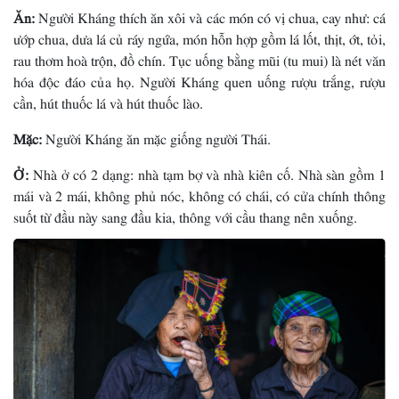
Ăn:
Người Kháng thích ăn xôi và các món có vị chua, cay như: cá
ướp chua, dưa lá củ ráy ngứa, món hỗn hợp gồm lá lốt, thịt, ớt, tỏi,
rau thơm hoà trộn, đồ chín. Tục uống bằng mũi (tu mui) là nét văn
hóa độc đáo của họ. Người Kháng quen uống rượu trắng, rượu
cần, hút thuốc lá và hút thuốc lào.
Mặc:
Người Kháng ăn mặc giống người Thái.
Ở:
Nhà ở có 2 dạng: nhà tạm bợ và nhà kiên cố. Nhà sàn gồm 1
mái và 2 mái, không phủ nóc, không có chái, có cửa chính thông
suốt từ đầu này sang đầu kia, thông với cầu thang nên xuống.