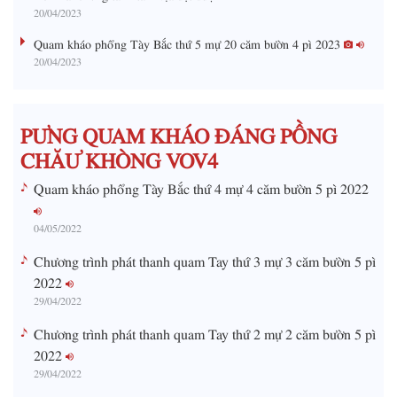
20/04/2023
n
g
Quam kháo phổng Tày Bắc thứ 5 mự 20 căm bườn 4 pì 2023
20/04/2023
T
i
m
PƯNG QUAM KHÁO ĐÁNG PỒNG
e
CHĂƯ KHÒNG VOV4
Quam kháo phổng Tày Bắc thứ 4 mự 4 căm bườn 5 pì 2022
04/05/2022
Chương trình phát thanh quam Tay thứ 3 mự 3 căm bườn 5 pì
2022
29/04/2022
Chương trình phát thanh quam Tay thứ 2 mự 2 căm bườn 5 pì
2022
29/04/2022