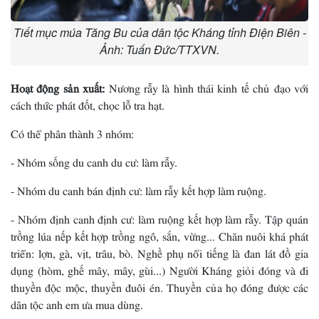
Tiết mục múa Tăng Bu của dân tộc Kháng tỉnh Điện Biên -
Ảnh: Tuấn Đức/TTXVN.
Hoạt động sản xuất:
Nương rẫy là hình thái kinh tế chủ đạo với
cách thức phát đốt, chọc lỗ tra hạt.
Có thể phân thành 3 nhóm:
- Nhóm sống du canh du cư: làm rẫy.
- Nhóm du canh bán định cư: làm rẫy kết hợp làm ruộng.
- Nhóm định canh định cư: làm ruộng kết hợp làm rẫy. Tập quán
trồng lúa nếp kết hợp trồng ngô, sắn, vừng... Chăn nuôi khá phát
triển: lợn, gà, vịt, trâu, bò. Nghề phụ nổi tiếng là đan lát đồ gia
dụng (hòm, ghế mây, mây, gùi...) Người Kháng giỏi đóng và đi
thuyền độc mộc, thuyền đuôi én. Thuyền của họ đóng được các
dân tộc anh em ưa mua dùng.