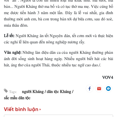
bản... Người Kháng thờ ma bố và có tục thờ ma mẹ. Việc cúng bố
mẹ được tiến hành 3 năm một lần. Ðây là lễ vui nhất, gia đình
thường mời anh em, bà con trong bản tới dự bữa cơm, sau đó xoè,
múa thâu đêm.
Lễ tết:
Người Kháng ăn tết Nguyên đán, tết cơm mới và thực hiện
các nghi lễ liên quan đến nông nghiệp nương rẫy.
Văn nghệ:
Những làn điệu dân ca của người Kháng thường phản
ánh đời sống sinh hoạt hàng ngày. Nhiều người biết hát các bài
hát, áng thơ của người Thái, thuộc nhiều tục ngữ cao dao./.
VOV4
người Kháng
dân tộc Kháng
Tags:
sắc mầu dân tộc
Viết bình luận