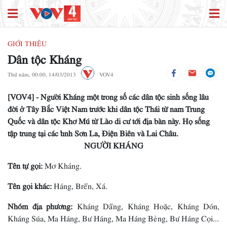
GIỚI THIỆU
Dân tộc Kháng
Thứ năm, 00:00, 14/03/2013
VOV4
[VOV4] - Người Kháng một trong số các dân tộc sinh sống lâu
đời ở Tây Bắc Việt Nam trước khi dân tộc Thái từ nam Trung
Quốc và dân tộc Khơ Mú từ Lào di cư tới địa bàn này. Họ sống
tập trung tại các tỉnh Sơn La, Điện Biên và Lai Châu.
NGƯỜI KHÁNG
Tên tự gọi:
Mơ Kháng.
Tên gọi khác:
Háng, Brển, Xá.
Nhóm địa phương:
Kháng Dẩng, Kháng Hoặc, Kháng Dón,
Kháng Súa, Ma Háng, Bư Háng, Ma Háng Bẻng, Bư Háng Cọi...