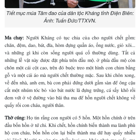
Tiết mục múa Tăm đao của dân tộc Kháng tỉnh Điện Biên:
Ảnh: Tuấn Đức/TTXVN.
Ma chay:
Người Kháng có tục chia của cho người chết gồm:
chăn, đệm, dao, bát, đĩa, hòm đựng quần áo, ống nước, giỏ xôi...
và những gì khi còn sống người quá cố thường dùng. Tất cả
những lễ vật này được đặt phía trên đầu mộ. ở phía đầu mộ còn
chôn một cái cột cao, trên đó buộc treo một hình con chim bằng
gỗ và một cái áo mà người chết thường mặc. Sau khi chôn xong,
về đến nhà, anh em, bà con phải đứng dưới gầm sàn để ông cậu
cắt một nhúm tóc bỏ vào bát nước lã đựng trứng, cá sấy khô rồi
đem vứt ở vệ đường vào bãi tha ma để hồn người chết không về
quấy rối con cháu, người thân.
Thờ cúng:
Họ tin rằng con người có 5 hồn. Một hồn chính ở trên
đầu bốn hồn ở tứ chi. Khi chết, hồn chính biến thành ma lành phù
hộ con cháu, bốn hồn còn lại biến thành ma dữ hay quấy nhiễu
vòi "ăn". Người ta còn tin nhiều loại ma khác như: ma suối, ma