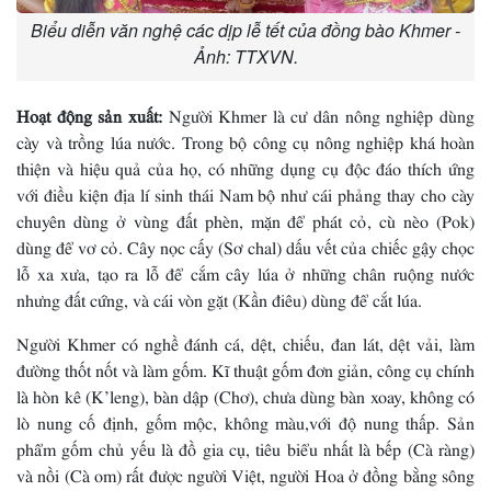
Biểu diễn văn nghệ các dịp lễ tết của đồng bào Khmer -
Ảnh: TTXVN.
Hoạt động sản xuất:
Người Khmer là cư dân nông nghiệp dùng
cày và trồng lúa nước. Trong bộ công cụ nông nghiệp khá hoàn
thiện và hiệu quả của họ, có những dụng cụ độc đáo thích ứng
với điều kiện địa lí sinh thái Nam bộ như cái phảng thay cho cày
chuyên dùng ở vùng đất phèn, mặn để phát cỏ, cù nèo (Pok)
dùng để vơ cỏ. Cây nọc cấy (Sơ chal) dấu vết của chiếc gậy chọc
lỗ xa xưa, tạo ra lỗ để cắm cây lúa ở những chân ruộng nước
nhưng đất cứng, và cái vòn gặt (Kần điêu) dùng để cắt lúa.
Người Khmer có nghề đánh cá, dệt, chiếu, đan lát, dệt vải, làm
đường thốt nốt và làm gốm. Kĩ thuật gốm đơn giản, công cụ chính
là hòn kê (K’leng), bàn dập (Chơ), chưa dùng bàn xoay, không có
lò nung cố định, gốm mộc, không màu,với độ nung thấp. Sản
phẩm gốm chủ yếu là đồ gia cụ, tiêu biểu nhất là bếp (Cà ràng)
và nồi (Cà om) rất được người Việt, người Hoa ở đồng bằng sông