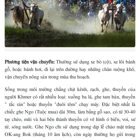
Phương tiện vận chuyển:
Thường sử dụng xe bò (cộ), xe lôi bánh
gỗ, hoặc bánh hơi, đi lại trên đường hay những chân ruộng khô,
vận chuyển nông sản trong mùa thu hoạch.
Sống trong môi trường chằng chịt kênh, rạch, ghe, thuyền của
người Khmer có rất nhiều loại: xuồng ba lá, ghe tam bản, thuyền
" tắc rán" hoặc thuyền "đuôi tôm" chạy máy. Ðặc biệt nhất là
chiếc ghe Ngo (Tuộc mua) dài 30m, làm bằng gỗ sao, có từ 30-40
tay chèo, mũi và hai bên thành thuyền có vẽ hình ó biển, voi, sư
tử, sóng nước. Ghe Ngo chỉ sử dụng trong dịp lễ chào mặt trăng
OK-ang Bok (tháng 10 âm lịch), còn ngày thường họ gửi trong