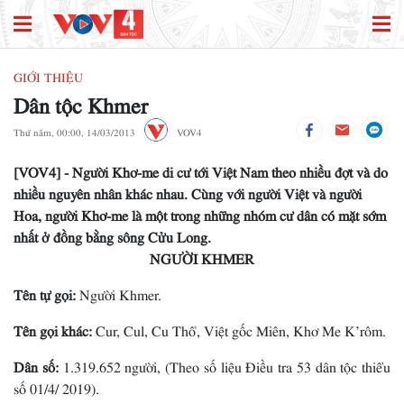
GIỚI THIỆU
Dân tộc Khmer
Thứ năm, 00:00, 14/03/2013
VOV4
[VOV4] - Người Khơ-me di cư tới Việt Nam theo nhiều đợt và do
nhiều nguyên nhân khác nhau. Cùng với người Việt và người
Hoa, người Khơ-me là một trong những nhóm cư dân có mặt sớm
nhất ở đồng bằng sông Cửu Long.
NGƯỜI KHMER
Tên tự gọi:
Người Khmer.
Tên gọi khác:
Cur, Cul, Cu Thổ, Việt gốc Miên, Khơ Me K’rôm.
Dân số:
1.319.652 người, (Theo số liệu Điều tra 53 dân tộc thiểu
số 01/4/ 2019).