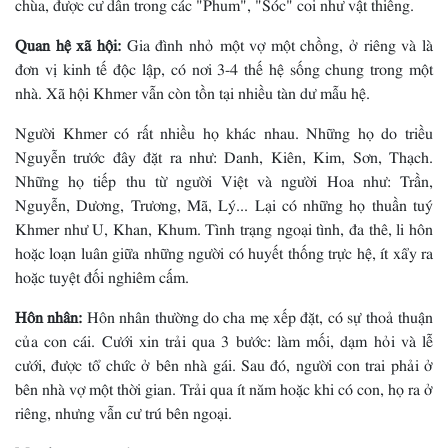
chùa, được cư dân trong các "Phum", "Sóc" coi như vật thiêng.
Quan hệ xã hội:
Gia đình nhỏ một vợ một chồng, ở riêng và là
đơn vị kinh tế độc lập, có nơi 3-4 thế hệ sống chung trong một
nhà. Xã hội Khmer vẫn còn tồn tại nhiều tàn dư mẫu hệ.
Người Khmer có rất nhiều họ khác nhau. Những họ do triều
Nguyễn trước đây đặt ra như: Danh, Kiên, Kim, Sơn, Thạch.
Những họ tiếp thu từ người Việt và người Hoa như: Trần,
Nguyễn, Dương, Trương, Mã, Lý... Lại có những họ thuần tuý
Khmer như U, Khan, Khum. Tình trạng ngoại tình, đa thê, li hôn
hoặc loạn luân giữa những người có huyết thống trực hệ, ít xẩy ra
hoặc tuyệt đối nghiêm cấm.
Hôn nhân:
Hôn nhân thường do cha mẹ xếp đặt, có sự thoả thuận
của con cái. Cưới xin trải qua 3 bước: làm mối, dạm hỏi và lễ
cưới, được tổ chức ở bên nhà gái. Sau đó, người con trai phải ở
bên nhà vợ một thời gian. Trải qua ít năm hoặc khi có con, họ ra ở
riêng, nhưng vẫn cư trú bên ngoại.