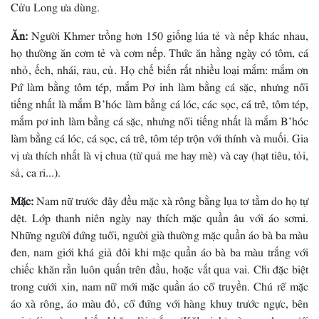
Cửu Long ưa dùng.
Ăn:
Người Khmer trồng hơn 150 giống lúa tẻ và nếp khác nhau,
họ thường ăn cơm tẻ và cơm nếp. Thức ăn hằng ngày có tôm, cá
nhỏ, ếch, nhái, rau, củ. Họ chế biến rất nhiều loại mắm: mắm ơn
Pứ làm bằng tôm tép, mắm Pơ inh làm bằng cá sặc, nhưng nổi
tiếng nhất là mắm B’hóc làm bằng cá lóc, các sọc, cá trê, tôm tép,
mắm pơ inh làm bằng cá sặc, nhưng nổi tiếng nhất là mắm B’hóc
làm bằng cá lóc, cá sọc, cá trê, tôm tép trộn với thính và muối. Gia
vị ưa thích nhất là vị chua (từ quả me hay mè) và cay (hạt tiêu, tỏi,
sả, ca ri...).
Mặc:
Nam nữ trước đây đều mặc xà rông bằng lụa tơ tằm do họ tự
dệt. Lớp thanh niên ngày nay thích mặc quần âu với áo sơmi.
Những người đứng tuổi, người già thường mặc quần áo bà ba màu
đen, nam giới khá giả đôi khi mặc quần áo bà ba màu trắng với
chiếc khăn rằn luôn quấn trên đầu, hoặc vắt qua vai. Chỉ đặc biệt
trong cưới xin, nam nữ mới mặc quần áo cổ truyền. Chú rể mặc
áo xà rông, áo màu đỏ, cổ đứng với hàng khuy trước ngực, bên
vai trái quàng chiếc khăn dài trắng (Kăl xinh) và con dao cưới