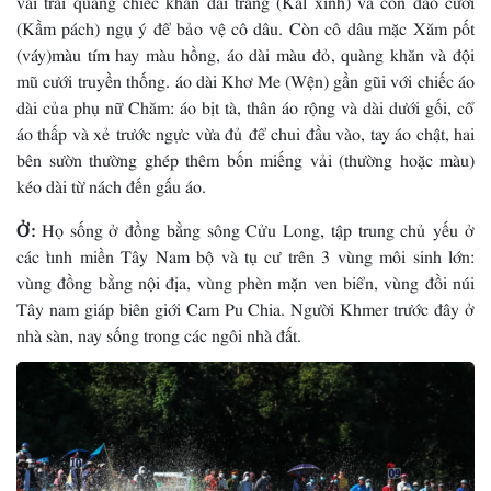
(Kầm pách) ngụ ý để bảo vệ cô dâu. Còn cô dâu mặc Xăm pốt
(váy)màu tím hay màu hồng, áo dài màu đỏ, quàng khăn và đội
mũ cưới truyền thống. áo dài Khơ Me (Wện) gần gũi với chiếc áo
dài của phụ nữ Chăm: áo bịt tà, thân áo rộng và dài dưới gối, cổ
áo thấp và xẻ trước ngực vừa đủ để chui đầu vào, tay áo chật, hai
bên sườn thường ghép thêm bốn miếng vải (thường hoặc màu)
kéo dài từ nách đến gấu áo.
Ở:
Họ sống ở đồng bằng sông Cửu Long, tập trung chủ yếu ở
các tỉnh miền Tây Nam bộ và tụ cư trên 3 vùng môi sinh lớn:
vùng đồng bằng nội địa, vùng phèn mặn ven biển, vùng đồi núi
Tây nam giáp biên giới Cam Pu Chia. Người Khmer trước đây ở
nhà sàn, nay sống trong các ngôi nhà đất.