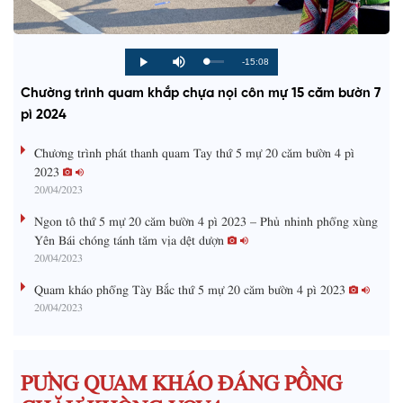
R
-15:08
L
P
P
M
o
r
l
u
a
o
a
t
e
Chường trình quam khắp chựa nọi côn mự 15 căm bườn 7
d
g
y
e
e
r
d
e
pì 2024
m
:
s
0
s
%
:
a
Chương trình phát thanh quam Tay thứ 5 mự 20 căm bườn 4 pì
0
%
2023
i
20/04/2023
n
Ngon tô thứ 5 mự 20 căm bườn 4 pì 2023 – Phủ nhinh phổng xùng
i
Yên Bái chóng tánh tăm vịa dệt dượn
20/04/2023
n
g
Quam kháo phổng Tày Bắc thứ 5 mự 20 căm bườn 4 pì 2023
20/04/2023
T
i
m
PƯNG QUAM KHÁO ĐÁNG PỒNG
e
CHĂƯ KHÒNG VOV4