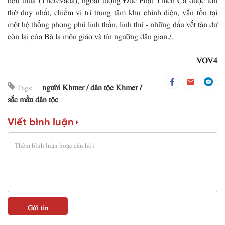
thờ duy nhất, chiếm vị trí trung tâm khu chính điện, vẫn tồn tại
một hệ thống phong phú linh thần, linh thú - những dấu vết tàn dư
còn lại của Bà la môn giáo và tín ngưỡng dân gian./.
VOV4
người Khmer
dân tộc Khmer
Tags:
sắc mầu dân tộc
Viết bình luận