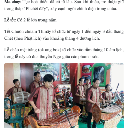
Ma chay:
Tục hoả thiêu đã có từ lâu. Sau khi thiêu, tro được giữ
trong tháp "Pì chét đẩy", xây cạnh ngôi chính điện trong chùa.
Lễ tết:
Có 2 lễ lớn trong năm.
Tết Chuôn chnam Thmây tổ chức từ ngày 1 đến ngày 3 đầu tháng
Chét (theo Phật lịch) vào khoảng tháng 4 dương lịch.
Lễ chào mặt trăng (ok ang bok) tổ chức vào rằm tháng 10 âm lịch,
trong lễ này có đua thuyền Ngo giữa các phum - sóc.