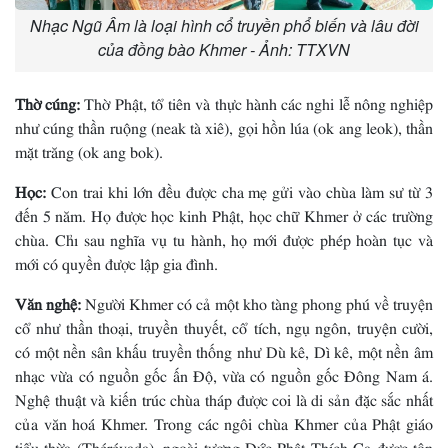
Nhạc Ngũ Âm là loại hình cổ truyền phổ biến và lâu đời
của đồng bào Khmer - Ảnh: TTXVN
Thờ cúng:
Thờ Phật, tổ tiên và thực hành các nghi lễ nông nghiệp
như cúng thần ruộng (neak tà xiê), gọi hồn lúa (ok ang leok), thần
mặt trăng (ok ang bok).
Học:
Con trai khi lớn đều được cha mẹ gửi vào chùa làm sư từ 3
đến 5 năm. Họ được học kinh Phật, học chữ Khmer ở các trường
chùa. Chỉ sau nghĩa vụ tu hành, họ mới được phép hoàn tục và
mới có quyền được lập gia đình.
Văn nghệ:
Người Khmer có cả một kho tàng phong phú về truyện
cổ như thần thoại, truyền thuyết, cổ tích, ngụ ngôn, truyện cười,
có một nền sân khấu truyền thống như Dù kê, Dì kê, một nền âm
nhạc vừa có nguồn gốc ấn Ðộ, vừa có nguồn gốc Ðông Nam á.
Nghệ thuật và kiến trúc chùa tháp được coi là di sản đặc sắc nhất
của văn hoá Khmer. Trong các ngôi chùa Khmer của Phật giáo
tiểu thừa (Thérévada), ngoài tượng Ðức Phật Thích Ca được tôn