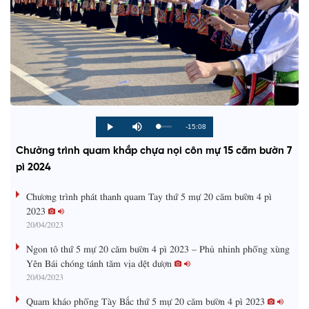
R
-15:08
L
P
P
M
o
r
l
u
a
o
a
t
e
Chường trình quam khắp chựa nọi côn mự 15 căm bườn 7
d
g
y
e
e
r
d
e
pì 2024
m
:
s
0
s
%
:
a
Chương trình phát thanh quam Tay thứ 5 mự 20 căm bườn 4 pì
0
%
2023
i
20/04/2023
n
Ngon tô thứ 5 mự 20 căm bườn 4 pì 2023 – Phủ nhinh phổng xùng
i
Yên Bái chóng tánh tăm vịa dệt dượn
20/04/2023
n
g
Quam kháo phổng Tày Bắc thứ 5 mự 20 căm bườn 4 pì 2023