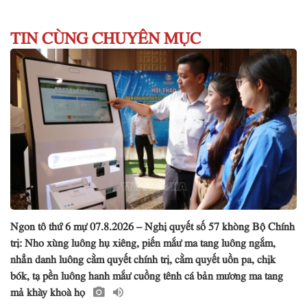
TIN CÙNG CHUYÊN MỤC
Ngon tô thứ 6 mự 07.8.2026 – Nghị quyết số 57 khòng Bộ Chính
trị: Nho xùng luông hụ xiêng, piến mắư ma tang luông ngắm,
nhẳn danh luông cằm quyết chính trị, cằm quyết uồn pa, chịk
bók, tạ pền luông hanh mắư cuồng tênh cá bản mương ma tang
mả khày khoà họ