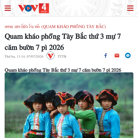
ꪁꪱꪫꪣ ꪄꪱꪫ ꪶꪠꪉ ꪼꪕ ꪚꪀꪰ (QUAM KHÁO PHỔNG TÀY BẮC)
Quam kháo phổng Tày Bắc thứ 3 mự 7
căm bườn 7 pì 2026
Thứ ba, 11:14, 07/07/2026
TTTB
Quam kháo phổng Tày Bắc thứ 3 mự 7 căm bườn 7 pì 2026